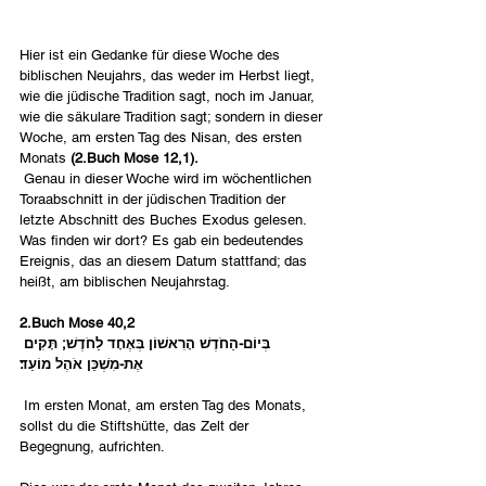
Hier ist ein Gedanke für diese Woche des 
biblischen Neujahrs, das weder im Herbst liegt, 
wie die jüdische Tradition sagt, noch im Januar, 
wie die säkulare Tradition sagt; sondern in dieser 
Woche, am ersten Tag des Nisan, des ersten 
Monats
 (2.Buch Mose 12,1).
 Genau in dieser Woche wird im wöchentlichen 
Toraabschnitt in der jüdischen Tradition der 
letzte Abschnitt des Buches Exodus gelesen. 
Was finden wir dort? Es gab ein bedeutendes 
Ereignis, das an diesem Datum stattfand; das 
heißt, am biblischen Neujahrstag. 
2.Buch Mose 40,2
בְּיוֹם-הַחֹדֶשׁ הָרִאשׁוֹן בְּאֶחָד לַחֹדֶשׁ; תָּקִים 
אֶת-מִשְׁכַּן אֹהֶל מוֹעֵד׃
 Im ersten Monat, am ersten Tag des Monats, 
sollst du die Stiftshütte, das Zelt der 
Begegnung, aufrichten. 