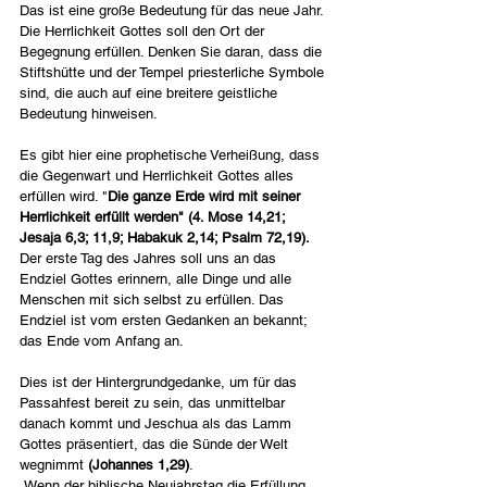
Das ist eine große Bedeutung für das neue Jahr. 
Die Herrlichkeit Gottes soll den Ort der 
Begegnung erfüllen. Denken Sie daran, dass die 
Stiftshütte und der Tempel priesterliche Symbole 
sind, die auch auf eine breitere geistliche 
Bedeutung hinweisen. 
Es gibt hier eine prophetische Verheißung, dass 
die Gegenwart und Herrlichkeit Gottes alles 
erfüllen wird. "
Die ganze Erde wird mit seiner 
Herrlichkeit erfüllt werden" (4. Mose 14,21; 
Jesaja 6,3; 11,9; Habakuk 2,14; Psalm 72,19).
Der erste Tag des Jahres soll uns an das 
Endziel Gottes erinnern, alle Dinge und alle 
Menschen mit sich selbst zu erfüllen. Das 
Endziel ist vom ersten Gedanken an bekannt; 
das Ende vom Anfang an. 
Dies ist der Hintergrundgedanke, um für das 
Passahfest bereit zu sein, das unmittelbar 
danach kommt und Jeschua als das Lamm 
Gottes präsentiert, das die Sünde der Welt 
wegnimmt 
(Johannes 1,29)
.
 Wenn der biblische Neujahrstag die Erfüllung 