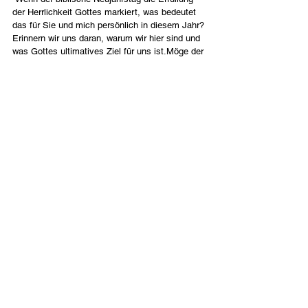
der Herrlichkeit Gottes markiert, was bedeutet 
das für Sie und mich persönlich in diesem Jahr? 
Erinnern wir uns daran, warum wir hier sind und 
was Gottes ultimatives Ziel für uns ist.Möge der 
Herr Sie mit einem gottgefälligen neuen Jahr 
segnen und möge seine herrliche Gegenwart 
Sie in allem, was Sie tun, erfüllen! 
Deutsch
Contact Us