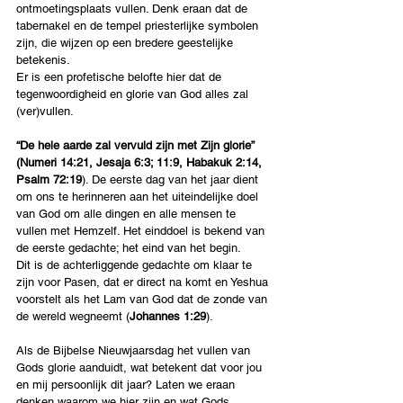
ontmoetingsplaats vullen. Denk eraan dat de 
tabernakel en de tempel priesterlijke symbolen 
zijn, die wijzen op een bredere geestelijke 
betekenis.
Er is een profetische belofte hier dat de 
tegenwoordigheid en glorie van God alles zal 
(ver)vullen.
“De hele aarde zal vervuld zijn met Zijn glorie” 
(Numeri 14:21, Jesaja 6:3; 11:9, Habakuk 2:14, 
Psalm 72:19
). De eerste dag van het jaar dient 
om ons te herinneren aan het uiteindelijke doel 
van God om alle dingen en alle mensen te 
vullen met Hemzelf. Het einddoel is bekend van 
de eerste gedachte; het eind van het begin.
Dit is de achterliggende gedachte om klaar te 
zijn voor Pasen, dat er direct na komt en Yeshua 
voorstelt als het Lam van God dat de zonde van 
de wereld wegneemt (
Johannes 1:29
).
Als de Bijbelse Nieuwjaarsdag het vullen van 
Gods glorie aanduidt, wat betekent dat voor jou 
en mij persoonlijk dit jaar? Laten we eraan 
denken waarom we hier zijn en wat Gods 