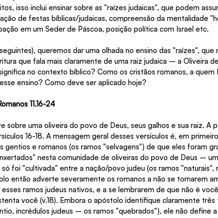
tos, isso inclui ensinar sobre as "raízes judaicas", que podem assu
ação de festas bíblicas/judaicas, compreensão da mentalidade "he
cipação em um Seder de Páscoa, posição política com Israel etc.
 seguintes), queremos dar uma olhada no ensino das "raízes", que 
tura que fala mais claramente de uma raiz judaica – a Oliveira de
ignifica no contexto bíblico? Como os cristãos romanos, a quem Pa
 esse ensino? Como deve ser aplicado hoje?
 Romanos 11.16-24
 sobre uma oliveira do povo de Deus, seus galhos e sua raiz. A pa
sículos 16-18. A mensagem geral desses versículos é, em primeiro
s gentios e romanos (os ramos "selvagens") de que eles foram gra
xertados" nesta comunidade de oliveiras do povo de Deus – uma
só foi "cultivada" entre a nação/povo judeu (os ramos "naturais", 
olo então adverte severamente os romanos a não se tornarem ar
 esses ramos judeus nativos, e a se lembrarem de que não é voc
ustenta você (v.18). Embora o apóstolo identifique claramente três
ntio, incrédulos judeus – os ramos "quebrados"), ele não define 