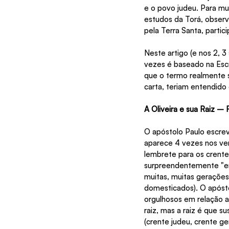
e o povo judeu. Para mui
estudos da Torá, observ
pela Terra Santa, parti
Neste artigo (e nos 2, 3
vezes é baseado na Escri
que o termo realmente s
carta, teriam entendido
A Oliveira e sua Raiz –
O apóstolo Paulo escreve
aparece 4 vezes nos ver
lembrete para os crente
surpreendentemente "en
muitas, muitas gerações 
domesticados). O apóst
orgulhosos em relação a
raiz, mas a raiz é que s
(crente judeu, crente ge