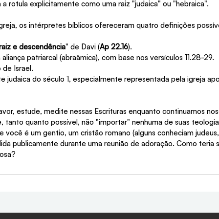
a rotula explicitamente como uma raiz "judaica" ou "hebraica".
igreja, os intérpretes bíblicos ofereceram quatro definições possíve
raiz e descendência
" de Davi (
Ap 22.16
).
 aliança patriarcal (abraâmica), com base nos versículos 11.28-29.
de Israel.
 judaica do século 1, especialmente representada pela igreja apo
avor, estude, medite nessas Escrituras enquanto continuamos no
, tanto quanto possível, não "importar" nenhuma de suas teologias
ue você é um gentio, um cristão romano (alguns conheciam judeus,
a lida publicamente durante uma reunião de adoração. Como teri
iosa?