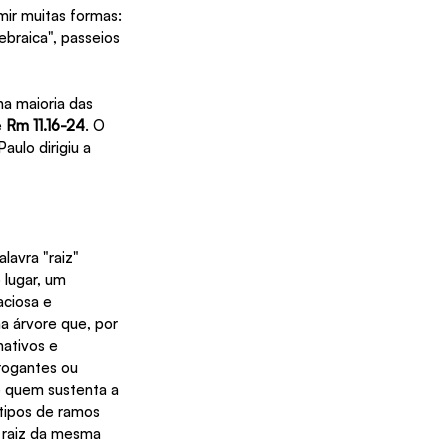
mir muitas formas: 
braica", passeios 
na maioria das 
 
Rm 11.16-24
. O 
ulo dirigiu a 
lavra "raiz" 
 lugar, um 
ciosa e 
 árvore que, por 
nativos e 
rogantes ou 
ê quem sustenta a 
 tipos de ramos 
a raiz da mesma 