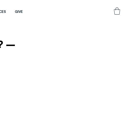
CES
GIVE
s? –