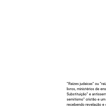
"Raízes judaicas" ou "r
livros, ministérios de e
Substituição" e antisse
semitismo" cristão e um
recebendo revelação e c