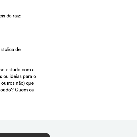
is da raiz:
stólica de 
sso estudo com a 
 ou ideias para o 
 outros não) que 
a soado? Quem ou 