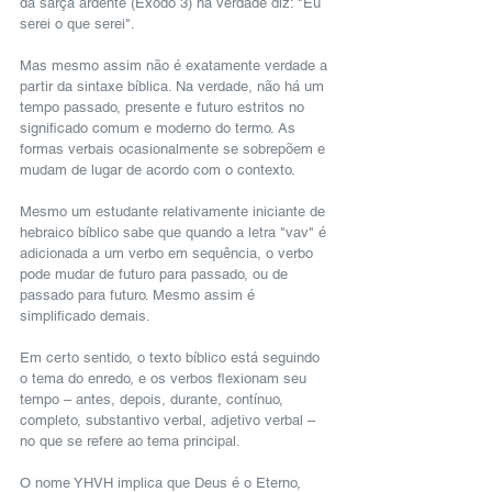
da sarça ardente (Êxodo 3) na verdade diz: "Eu 
serei o que serei".
Mas mesmo assim não é exatamente verdade a 
partir da sintaxe bíblica. Na verdade, não há um 
tempo passado, presente e futuro estritos no 
significado comum e moderno do termo. As 
formas verbais ocasionalmente se sobrepõem e 
mudam de lugar de acordo com o contexto.
Mesmo um estudante relativamente iniciante de 
hebraico bíblico sabe que quando a letra "vav" é 
adicionada a um verbo em sequência, o verbo 
pode mudar de futuro para passado, ou de 
passado para futuro. Mesmo assim é 
simplificado demais.
Em certo sentido, o texto bíblico está seguindo 
o tema do enredo, e os verbos flexionam seu 
tempo – antes, depois, durante, contínuo, 
completo, substantivo verbal, adjetivo verbal – 
no que se refere ao tema principal.
O nome YHVH implica que Deus é o Eterno, 