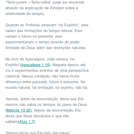
"Terra jovem – Terra velha" pode ser resolvido 
através da explicação de Einstein sobre a 
relatividade do tempo).
Quando os Profetas estavam "no Espírito", eles 
saíam das limitações do tempo natural. Eles 
veriam o futuro no presente; eles 
experimentariam o tempo através do poder 
ilimitado de Deus além das restrições naturais.
No livro de Apocalipse, João estava "no 
Espírito"
(Apocalipse 1.10)
. 
Naquela época, ele 
viu e experimentou eventos de uma perspectiva 
celestial. Nessa condição, não havia muita 
diferença entre passado, futuro e presente. No 
mundo natural, há limitação; no espírito, não há.
Yeshua, antes da ressurreição, disse que Ele 
mesmo não sabia os tempos do plano de Deus 
(Marcos 13.32)
,
 depois da ressurreição, Ele 
disse que Seus discípulos é que não 
sabiam
(Atos 1.7)
.
Yeshua disse que Ele virá "em breve"