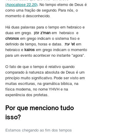
(Apocalipse 22.20)
. 
No tempo eterno de Deus é 
como uma fração de segundo. Para nós, o 
momento é desconhecido.
Há duas palavras para o tempo em hebraico e 
duas em grego.  
זמן z'man
 em  hebraico  e 
chronos
 em grego indicam o sistema fixo e 
definido de tempo, horas e datas.  
עת 'et
 em  
hebraico e
 kairos
 em grego indicam o momento 
para um evento acontecer no instante "agora".
O fato de que o tempo é relativo quando 
comparado à natureza absoluta de Deus é um 
princípio muito significativo. Pode ser visto em 
muitas escrituras, na gramática bíblica, na 
física moderna, no nome YHVH e na 
experiência dos profetas.
Por que menciono tudo 
isso?
Estamos chegando ao fim dos tempos 