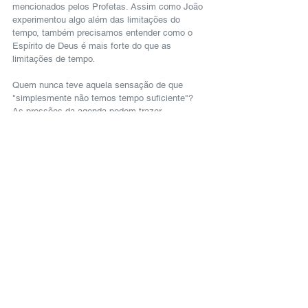
mencionados pelos Profetas. Assim como João 
experimentou algo além das limitações do 
tempo, também precisamos entender como o 
Espírito de Deus é mais forte do que as 
limitações de tempo.
Quem nunca teve aquela sensação de que 
"simplesmente não temos tempo suficiente"? 
As pressões da agenda podem trazer 
frustração, desamparo e desespero. No entanto, 
o poder de Deus nos ajuda a não sermos 
escravos de nossos horários. Nossos tempos 
estão nas mãos de Deus
(Salmo 31.15)
.
Precisamos de fé, para não sermos submetidos 
a pressões mundanas do tempo, mas para viver 
na liberdade do espírito. Deus pode esticar, 
mudar, encurtar e direcionar nossas agendas. 
Lembre-se de que o sol parou para Josué
(Josué 
10.12)
e retrocedeu para Ezequias
(Isaías 38.8)
.
Qualquer momento pode ser infundido com a 
presença de Deus; algo que tenha peso e 
significado eternos pode acontecer. O tempo se 