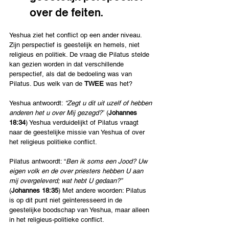
over de feiten.
Yeshua ziet het conflict op een ander niveau. 
Zijn perspectief is geestelijk en hemels, niet 
religieus en politiek. De vraag die Pilatus stelde 
kan gezien worden in dat verschillende 
perspectief, als dat de bedoeling was van 
Pilatus. Dus welk van de 
TWEE
 was het?
Yeshua antwoordt: 
“Zegt u dit uit uzelf of hebben 
anderen het u over Mij gezegd?”
 (
Johannes 
18:34
) Yeshua verduidelijkt of Pilatus vraagt 
naar de geestelijke missie van Yeshua of over 
het religieus politieke conflict.
Pilatus antwoordt: “
Ben ik soms een Jood? Uw 
eigen volk en de over priesters hebben U aan 
mij overgeleverd; wat hebt U gedaan?” 
(
Johannes 18:35
) Met andere woorden: Pilatus 
is op dit punt niet geïnteresseerd in de 
geestelijke boodschap van Yeshua, maar alleen 
in het religieus-politieke conflict.