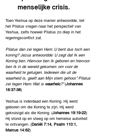
menselijke crisis.
Toen Yeshua op deze manier antwoordde, liet 
het Pilatus vragen naar het perspectief van 
Yeshua, zelfs hoewel Pilatus zo diep in het 
regeringsconflict zat.
Pilatus dan zei tegen Hem: U bent dus toch een 
koning? Jezus antwoordde: U zegt dat Ik een 
Koning ben. Hiervoor ben Ik geboren en hiervoor 
ben Ik in de wereld gekomen: om voor de 
waarheid te getuigen. Iedereen die uit de 
waarheid is, geeft aan Mijn stem gehoor.” Pilatus 
zei tegen Hem: Wat is 
waarheid
?” 
(
Johannes 
18:37-38
)
Yeshua is inderdaad een Koning. Hij werd 
geboren om die Koning te zijn. Hij werd 
gekruisigd als die Koning. (
Johannes 19:19-22
) 
Hij stond op en steeg op om hemelse autoriteit 
te ontvangen. (
Daniël 7:14, Psalm 110:1, 
Marcus 14:62
)