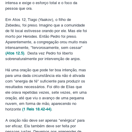
intensa e exige o esforço total e o foco da 
pessoa que ora.
Em Atos 12, Tiago (Yaakov), o filho de 
Zebedeu, foi preso. Imagino que a comunidade 
de fé local estivesse orando por ele. Mas ele foi 
morto por Herodes. Então Pedro foi preso. 
Aparentemente, a congregação orou muito mais 
intensamente, "fervorosamente, sem cessar" 
(Atos 12.5)
.  Desta vez Pedro foi liberto 
sobrenaturalmente por intervenção de anjos. 
Há uma oração que pode ter boa intenção, mas 
para uma dada circunstância ela não é ativada 
com "energia de fé" suficiente para produzir os 
resultados necessários. Foi dito de Elias que 
ele orava repetidas vezes, sete vezes, em uma 
oração, até que viu o avanço de uma pequena 
nuvem, em forma de mão, aparecendo no 
horizonte 
(1 Reis 18.42-44)
.
A oração não deve ser apenas "enérgica" para 
ser eficaz. Ela também deve ser feita por 
pessoas justas. Devemos nos arrepender de 