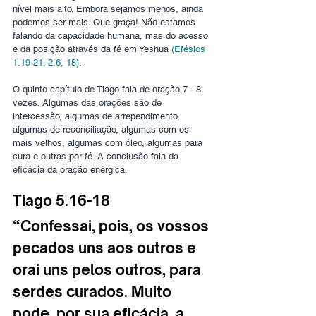
nível mais alto. Embora sejamos menos, ainda 
podemos ser mais. Que graça! Não estamos 
falando da capacidade humana, mas do acesso 
e da posição através da fé em Yeshua 
(Efésios 
1:19-21; 2:6, 18)
. 
O quinto capítulo de Tiago fala de oração 7 - 8 
vezes. Algumas das orações são de 
intercessão, algumas de arrependimento, 
algumas de reconciliação, algumas com os 
mais velhos, algumas com óleo, algumas para 
cura e outras por fé. A conclusão fala da 
eficácia da oração enérgica. 
Tiago 5.16-18 
“Confessai, pois, os vossos 
pecados uns aos outros e 
orai uns pelos outros, para 
serdes curados. Muito 
pode, por sua eficácia, a 