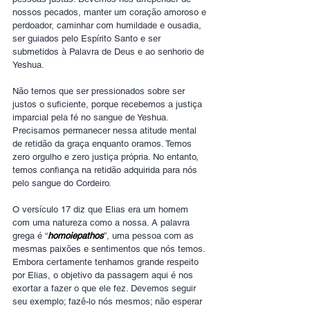
nossos pecados, manter um coração amoroso e 
perdoador, caminhar com humildade e ousadia, 
ser guiados pelo Espírito Santo e ser 
submetidos à Palavra de Deus e ao senhorio de 
Yeshua. 
Não temos que ser pressionados sobre ser 
justos o suficiente, porque recebemos a justiça 
imparcial pela fé no sangue de Yeshua. 
Precisamos permanecer nessa atitude mental 
de retidão da graça enquanto oramos. Temos 
zero orgulho e zero justiça própria. No entanto, 
temos confiança na retidão adquirida para nós 
pelo sangue do Cordeiro. 
O versículo 17 diz que Elias era um homem 
com uma natureza como a nossa. A palavra 
grega é “
homoiepathos
”, uma pessoa com as 
mesmas paixões e sentimentos que nós temos. 
Embora certamente tenhamos grande respeito 
por Elias, o objetivo da passagem aqui é nos 
exortar a fazer o que ele fez. Devemos seguir 
seu exemplo; fazê-lo nós mesmos; não esperar 