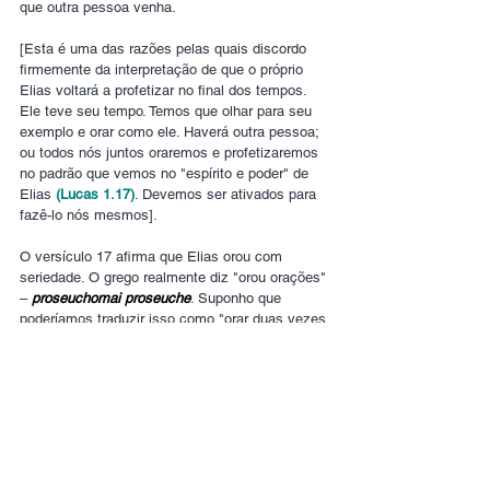
que outra pessoa venha.
[Esta é uma das razões pelas quais discordo 
firmemente da interpretação de que o próprio 
Elias voltará a profetizar no final dos tempos. 
Ele teve seu tempo. Temos que olhar para seu 
exemplo e orar como ele. Haverá outra pessoa; 
ou todos nós juntos oraremos e profetizaremos 
no padrão que vemos no "espírito e poder" de 
Elias 
(Lucas 1.17)
. Devemos ser ativados para 
fazê-lo nós mesmos].
O versículo 17 afirma que Elias orou com 
seriedade. O grego realmente diz "orou orações" 
– 
proseuchomai proseuche
. Suponho que 
poderíamos traduzir isso como "orar duas vezes 
mais". O versículo 18 diz que ele orou 
"novamente", o que notamos em 
1 Reis 18
 foi, 
na verdade, 7 vezes. Poderíamos dizer: 
continuar orando repetidamente, custe o que 
custar, até que os resultados sejam produzidos. 
E que resultados poderosos eles foram! Ele 
parou as chuvas por três anos e meio, e depois 