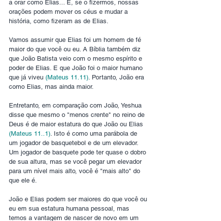
a orar como Elias... E, se o fizermos, nossas 
orações podem mover os céus e mudar a 
história, como fizeram as de Elias.
Vamos assumir que Elias foi um homem de fé 
maior do que você ou eu. A Bíblia também diz 
que João Batista veio com o mesmo espírito e 
poder de Elias. E que João foi o maior humano 
que já viveu 
(Mateus 11.11)
. Portanto, João era 
como Elias, mas ainda maior.
Entretanto, em comparação com João, Yeshua 
disse que mesmo o "menos crente" no reino de 
Deus é de maior estatura do que João ou Elias 
(Mateus 11..1)
. Isto é como uma parábola de 
um jogador de basquetebol e de um elevador. 
Um jogador de basquete pode ter quase o dobro 
de sua altura, mas se você pegar um elevador 
para um nível mais alto, você é "mais alto" do 
que ele é. 
João e Elias podem ser maiores do que você ou 
eu em sua estatura humana pessoal, mas 
temos a vantagem de nascer de novo em um 