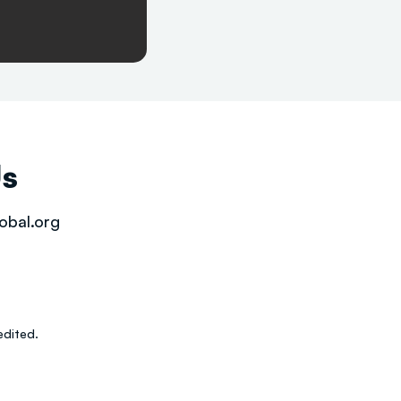
Us
obal.org
dited.