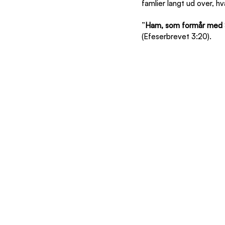
famlier langt ud over, hv
”
Ham, som formår med Sin
(Efeserbrevet 3:20).