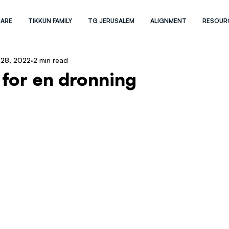
 ARE
TIKKUN FAMILY
TG JERUSALEM
ALIGNMENT
RESOUR
 28, 2022
2 min read
for en dronning