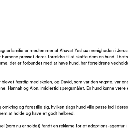
gnerfamilie er medlemmer af Ahavat Yeshua menigheden i Jerusa
 børnene presset deres forældre til at skaffe dem en hund. I betra
erne, der er forbundet med at have hund. har forældrene vedhol
 blevet færdig med skolen, og David, som var den yngste, var ene
e, Hannah og Alon, imidlertid spørgsmålet. En hund kunne være e
omkring og forestille sig, hvilken slags hund ville passe ind i deres
 nem at holde og have et godt helbred. 
l (som nu er soldat) fandt en reklame for et adoptions-agentur i 