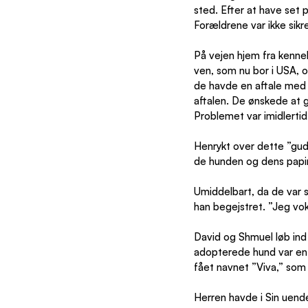
sted. Efter at have set
Forældrene var ikke sikr
På vejen hjem fra kenne
ven, som nu bor i USA, 
de havde en aftale med 
aftalen. De ønskede at 
Problemet var imidlerti
Henrykt over dette ”gud
de hunden og dens papir
Umiddelbart, da de var 
han begejstret. ”Jeg vok
David og Shmuel løb ind
adopterede hund var en 
fået navnet ”Viva,” som
Herren havde i Sin uend