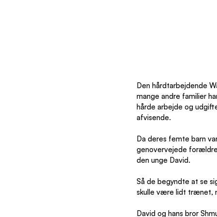
Den hårdtarbejdende Wa
mange andre familier har
hårde arbejde og udgift
afvisende.
Da deres femte barn var
genovervejede forældren
den unge David.
Så de begyndte at se sig 
skulle være lidt trænet,
David og hans bror Shmue