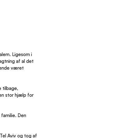
lem. Ligesom i 
gtning af al det 
dende været 
 tilbage, 
n stor hjælp for 
 familie. Den 
Tel Aviv og tog af 