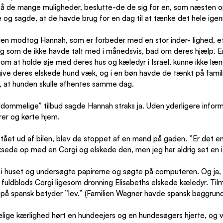
 på de mange muligheder, beslutte-de de sig for en, som næsten op
e og sagde, at de havde brug for en dag til at tænke det hele ige
len modtog Hannah, som er forbeder med en stor inder- lighed, et
og som de ikke havde talt med i månedsvis, bad om deres hjælp. 
om at holde øje med deres hus og kæledyr i Israel, kunne ikke læ
give deres elskede hund væk, og i en bøn havde de tænkt på famil
d, at hunden skulle afhentes samme dag.
dommelige” tilbud sagde Hannah straks ja. Uden yderligere infor
er og kørte hjem.
stået ud af bilen, blev de stoppet af en mand på gaden. ”Er det e
sede op med en Corgi og elskede den, men jeg har aldrig set en i 
 i huset og undersøgte papirerne og søgte på computeren. Og ja,
fuldblods Corgi ligesom dronning Elisabeths elskede kæledyr. Ti
 på spansk betyder ”lev.” (Familien Wagner havde spansk baggrund
elige kærlighed hørt en hundeejers og en hundesøgers hjerte, og v