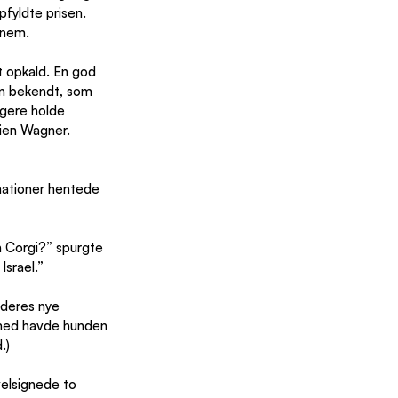
fyldte prisen. 
nnem.
 opkald. En god 
En bekendt, som 
ngere holde 
ien Wagner. 
mationer hentede 
n Corgi?” spurgte 
Israel.”
 deres nye 
lmed havde hunden 
.)
elsignede to 