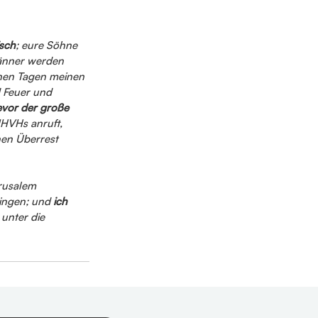
isch
; eure Söhne 
änner werden 
nen Tagen meinen 
 Feuer und 
vor der große 
JHVHs anruft, 
nen Überrest 
rusalem 
ingen; und 
ich 
 unter die 