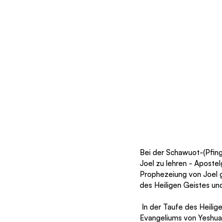
Bei der Schawuot-(Pfing
Joel zu lehren - Apostel
Prophezeiung von Joel g
des Heiligen Geistes und
 In der Taufe des Heiligen Geistes gab es eine Offenbarung der Prophezeiung von Yoel als Teil des 
Evangeliums von Yeshua.