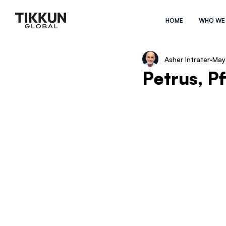
HOME
WHO WE
Asher Intrater
May
Petrus, P