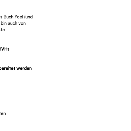
 bin auch von 
hte 
JHVHs 
bereitet werden
ten