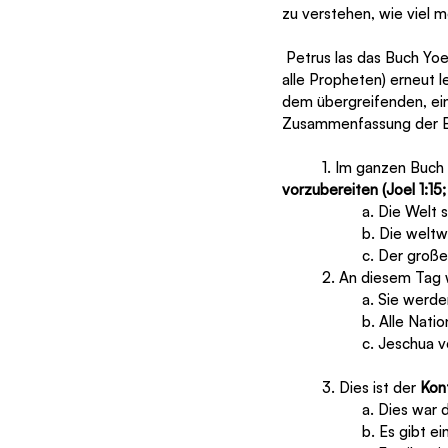
zu verstehen, wie viel m
 Petrus las das Buch Yoel und verstand seine Anwendung für die frühe Kirche. Lasst uns das Buch Yoel (und 
alle Propheten) erneut 
dem übergreifenden, ein
Zusammenfassung der B
	1. Im ganzen Buch
vorzubereiten (Joel 1:15; 2
 		a. Die We
 		b. Die wel
 		c. Der gr
 	2. An diesem Tag
 		a. Sie wer
 		b. Alle Na
 		c. Jeschua
 	3. Dies ist der 
Kon
 		a. Dies war
 		b. Es gib