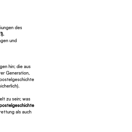
eiungen des 
1).
ungen und 
en hin; die aus 
rer Generation, 
postelgeschichte 
icherlich). 
lt zu sein; was 
postelgeschichte 
rettung als auch 