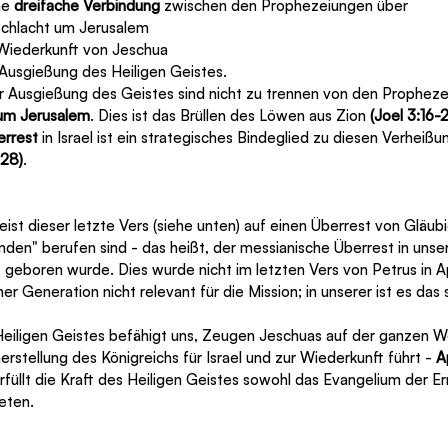
ne 
dreifache Verbindung
 zwischen den Prophezeiungen über
Die Schlacht um Jerusalem
Die Wiederkunft von Jeschua
. Die Ausgießung des Heiligen Geistes.
er Ausgießung des Geistes sind nicht zu trennen von den Prophez
um Jerusalem
. Dies ist das Brüllen des Löwen aus Zion 
(Joel 3:16-2
errest
 in Israel ist ein strategisches Bindeglied zu diesen Verheiß
,28)
.
st dieser letzte Vers (siehe unten) auf einen Überrest von Gläubig
den" berufen sind - das heißt, der messianische Überrest in unse
geboren wurde. Dies wurde nicht im letzten Vers von Petrus in A
iner Generation nicht relevant für die Mission; in unserer ist es das s
Heiligen Geistes befähigt uns, Zeugen Jeschuas auf der ganzen We
erstellung des Königreichs für Israel und zur Wiederkunft führt - 
A
rfüllt die Kraft des Heiligen Geistes sowohl das Evangelium der Er
eten. 