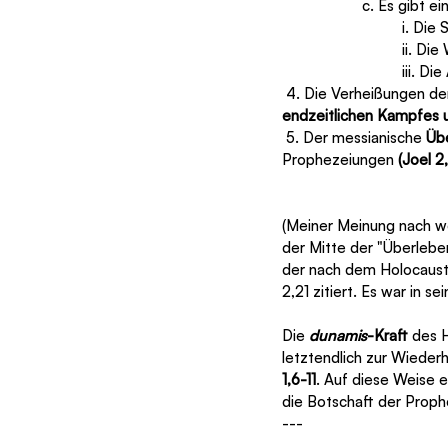
 		c. Es gibt ei
 			i. 
			ii. 
 			iii
 4. Die Verheißungen d
endzeitlichen Kampfes 
 5. Der messianische 
Üb
Prophezeiungen 
(Joel 2
(Meiner Meinung nach wei
der Mitte der "Überleben
der nach dem Holocaust 
2,21 zitiert. Es war in se
Die 
dunamis
-Kraft
 des 
letztendlich zur Wiederh
1,6-11
. Auf diese Weise e
die Botschaft der Proph
---