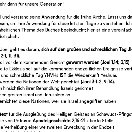
ehr dann für unsere Generation! 
lesen, um ihre Anwendung für diese letzten Tage zu verstehen. Ich
heitlichen Thema des Buches beeindruckt; hier ist eine vereinfac
otschaft:
 Joel geht es darum, 
sich auf den großen und schrecklichen Tag 
:1, 11, 31).
lt soll vor dem kommenden Gericht 
gewarnt werden (Joel 1,14; 2,15)
tweite Ekklesia soll auf die kommenden endzeitlichen Ereignisse 
vor
oße und schreckliche Tag YHVHs 
IST 
die Wiederkunft Yeshuas
 werden die Nationen der Welt gerichtet 
(Joel 3:1-2, 9-14).
den hinsichtlich ihrer Behandlung Israels gerichtet
tionen greifen Israel und Jerusalem an
 vernichtet diese Nationen, weil sie Israel angegriffen haben
text 
für die Ausgießung des Heiligen Geistes an Schawuot-Pfings
 die von Petrus in 
Apostelgeschichte 2,16-21
 zitierte Stelle
t eine Verheißung einer weltweiten Erweckung in der Endzeit