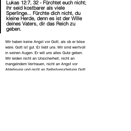
Lukas 12:7, 32 - Fürchtet euch nicht; 
ihr seid kostbarer als viele 
Sperlinge... Fürchte dich nicht, du 
kleine Herde, denn es ist der Wille 
deines Vaters, dir das Reich zu 
geben.
Wir haben keine Angst vor Gott, als ob er böse 
wäre. Gott ist gut. Er liebt uns. Wir sind wertvoll 
in seinen Augen. Er will uns alles Gute geben. 
Wir leiden nicht an Unsicherheit, nicht an 
mangelndem Vertrauen, nicht an Angst vor 
Ablehnung und nicht an Selbstverurteilung.Gott 
liebt uns alle so sehr, dass jede Form von 
Zweifel oder Sorge aus uns vertrieben wird. Wir 
sind in seiner Liebe vollkommen angenommen. 
Lasst uns dieses wunderbare Gleichgewicht 
finden: Wir haben weder Feigheit noch 
Unsicherheit; aber wir haben die heilige, 
ehrfurchtgebietende, wunderschöne Furcht vor 
dem Herrn.cht vinden: geen lafheid of 
onzekerheid, maar wel de heilige, 
ontzagwekkende vreze des Heren.
Deutsch