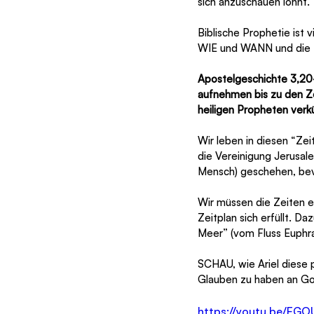
sich anzuschauen lohnt.
Biblische Prophetie ist 
WIE und WANN und die R
Apostelgeschichte 3,20-
aufnehmen bis zu den Ze
heiligen Propheten verk
Wir leben in diesen “Zei
die Vereinigung Jerusal
Mensch) geschehen, bevo
Wir müssen die Zeiten e
Zeitplan sich erfüllt. D
Meer” (vom Fluss Euphrat
SCHAU, wie Ariel diese p
Glauben zu haben an Got
https://youtu.be/E