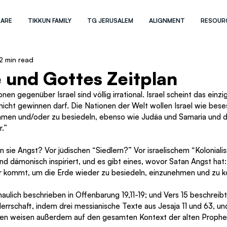
 ARE
TIKKUN FAMILY
TG JERUSALEM
ALIGNMENT
RESOUR
2 min read
 und Gottes Zeitplan
en gegenüber Israel sind völlig irrational. Israel scheint das einz
 nicht gewinnen darf. Die Nationen der Welt wollen Israel wie bes
hmen und/oder zu besiedeln, ebenso wie Judäa und Samaria und 
.”
sie Angst? Vor jüdischen “Siedlern?” Vor israelischem “Koloniali
ind dämonisch inspiriert, und es gibt eines, wovor Satan Angst hat:
r kommt, um die Erde wieder zu besiedeln, einzunehmen und zu kol
ulich beschrieben in Offenbarung 19,11-19; und Vers 15 beschreibt
rrschaft, indem drei messianische Texte aus Jesaja 11 und 63, und
len weisen außerdem auf den gesamten Kontext der alten Propheti