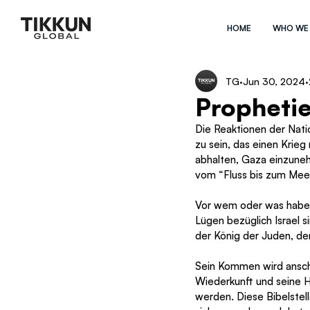
HOME
WHO WE
TG
Jun 30, 2024
Prophetie
Die Reaktionen der Nation
zu sein, das einen Krieg
abhalten, Gaza einzune
vom “Fluss bis zum Meer
Vor wem oder was haben 
Lügen bezüglich Israel s
der König der Juden, de
Sein Kommen wird anscha
Wiederkunft und seine He
werden. Diese Bibelstel