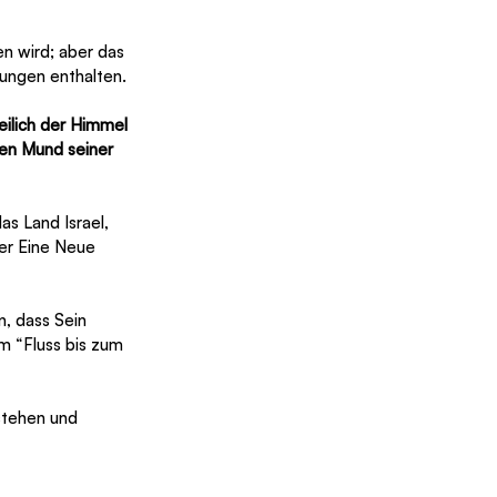
en wird; aber das 
ungen enthalten.
eilich der Himmel 
den Mund seiner 
as Land Israel, 
er Eine Neue 
, dass Sein 
m “Fluss bis zum 
stehen und 