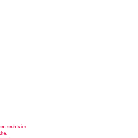
ten rechts im 
che. 