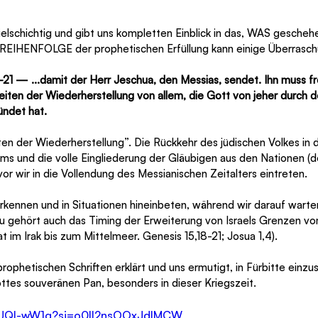
vielschichtig und gibt uns kompletten Einblick in das, WAS gescheh
EIHENFOLGE der prophetischen Erfüllung kann einige Überrasch
21 — ...damit der Herr Jeschua, den Messias, sendet. Ihn muss fr
iten der Wiederherstellung von allem, die Gott von jeher durch 
ündet hat.
ten der Wiederherstellung”. Die Rückkehr des jüdischen Volkes in d
ems und die volle Eingliederung der Gläubigen aus den Nationen (d
r wir in die Vollendung des Messianischen Zeitalters eintreten.
rkennen und in Situationen hineinbeten, während wir darauf warten
azu gehört auch das Timing der Erweiterung von Israels Grenzen vo
 im Irak bis zum Mittelmeer. Genesis 15,18-21; Josua 1,4).
rophetischen Schriften erklärt und uns ermutigt, in Fürbitte einzu
tes souveränen Pan, besonders in dieser Kriegszeit.
GOUQI-wW1g?si=o0Il2nsOOxJdIMCW