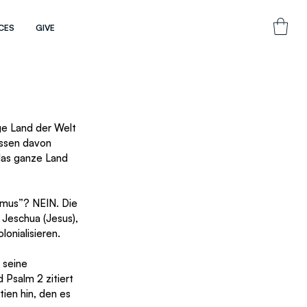
CES
GIVE
ige Land der Welt 
essen davon 
das ganze Land 
smus”? NEIN. Die 
 Jeschua (Jesus), 
onialisieren.
 seine 
 Psalm 2 zitiert 
en hin, den es 