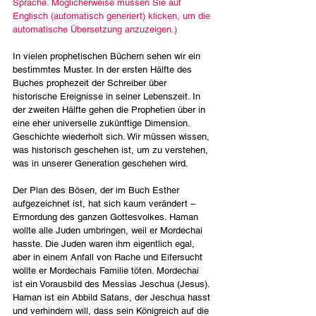
Sprache. Möglicherweise müssen Sie auf 
Englisch (automatisch generiert) klicken, um die 
automatische Übersetzung anzuzeigen.)
In vielen prophetischen Büchern sehen wir ein 
bestimmtes Muster. In der ersten Hälfte des 
Buches prophezeit der Schreiber über 
historische Ereignisse in seiner Lebenszeit. In 
der zweiten Hälfte gehen die Prophetien über in 
eine eher universelle zukünftige Dimension. 
Geschichte wiederholt sich. Wir müssen wissen, 
was historisch geschehen ist, um zu verstehen, 
was in unserer Generation geschehen wird.
Der Plan des Bösen, der im Buch Esther 
aufgezeichnet ist, hat sich kaum verändert – 
Ermordung des ganzen Gottesvolkes. Haman 
wollte alle Juden umbringen, weil er Mordechai 
hasste. Die Juden waren ihm eigentlich egal, 
aber in einem Anfall von Rache und Eifersucht 
wollte er Mordechais Familie töten. Mordechai 
ist ein Vorausbild des Messias Jeschua (Jesus). 
Haman ist ein Abbild Satans, der Jeschua hasst 
und verhindern will, dass sein Königreich auf die 