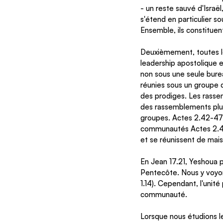
- un reste sauvé d'Israë
s'étend en particulier s
Ensemble, ils constituen
Deuxièmement, toutes les
leadership apostolique e
non sous une seule burea
réunies sous un groupe d’
des prodiges. Les rasse
des rassemblements plus 
groupes. Actes 2.42-47
communautés Actes 2.42. 
et se réunissent de mai
En Jean 17.21, Yeshoua p
Pentecôte. Nous y voyon
1.14). Cependant, l'unité
communauté.
Lorsque nous étudions les 