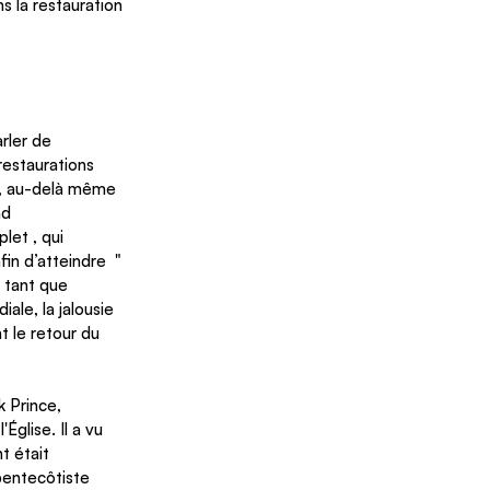
 la restauration 
rler de 
restaurations 
t, au-delà même 
nd 
let , qui 
n d’atteindre  " 
 tant que 
le, la jalousie 
nt le retour du 
 Prince, 
Église. Il a vu 
t était 
pentecôtiste 