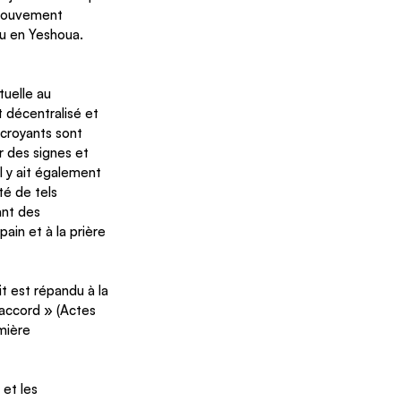
 mouvement 
ru en Yeshoua. 
uelle au 
 décentralisé et 
croyants sont 
r des signes et 
 y ait également 
é de tels 
nt des 
in et à la prière 
t est répandu à la 
accord » (Actes 
mière 
 et les 