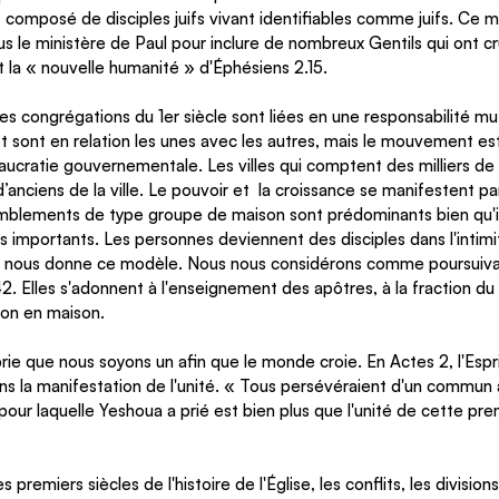
l, composé de disciples juifs vivant identifiables comme juifs. Ce
ous le ministère de Paul pour inclure de nombreux Gentils qui ont c
t la « nouvelle humanité » d'Éphésiens 2.15.
 congrégations du 1er siècle sont liées en une responsabilité mut
t sont en relation les unes avec les autres, mais le mouvement est
ucratie gouvernementale. Les villes qui comptent des milliers de 
anciens de la ville. Le pouvoir et  la croissance se manifestent pa
mblements de type groupe de maison sont prédominants bien qu'il
importants. Les personnes deviennent des disciples dans l'intimit
 nous donne ce modèle. Nous nous considérons comme poursuiva
Elles s'adonnent à l'enseignement des apôtres, à la fraction du pa
son en maison.
rie que nous soyons un afin que le monde croie. En Actes 2, l'Espri
s la manifestation de l'unité. « Tous persévéraient d'un commun 
 pour laquelle Yeshoua a prié est bien plus que l'unité de cette pre
premiers siècles de l'histoire de l'Église, les conflits, les divisions