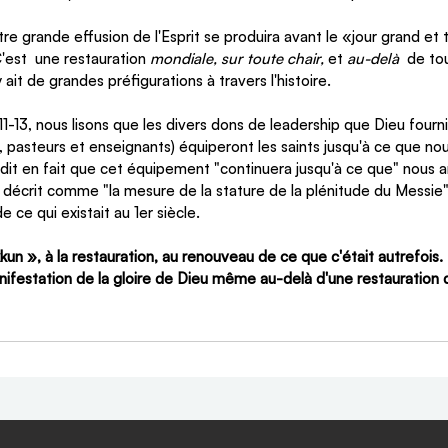
re grande effusion de l'Esprit se produira avant le «jour grand et t
est  une restauration 
mondiale, sur toute chair,
 et
 au-delà
  de to
 y ait de grandes préfigurations à travers l'histoire.
1-13, nous lisons que les divers dons de leadership que Dieu fourni
 pasteurs et enseignants) équiperont les saints jusqu'à ce que nous
c dit en fait que cet équipement "continuera jusqu'à ce que" nous ar
décrit comme "la mesure de la stature de la plénitude du Messie".
e ce qui existait au 1er siècle.
kkun », à la restauration, au renouveau de ce que c'était autrefois.
nifestation de la gloire de Dieu même au-delà d'une restauration 