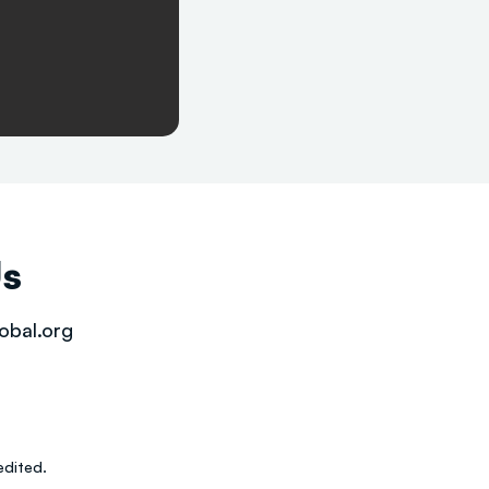
Us
obal.org
dited.