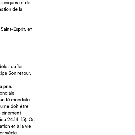
sianiques et de 
estion de la 
Saint-Esprit, et 
èles du 1er  
cipe Son retour.
 prié. 
ondiale, 
 unité mondiale 
aume doit être 
pleinement 
eu 24.14, 15). On 
tion et à la vie 
er siècle.