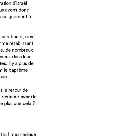
tion d'Israël 
ous avons donc 
 enseignement à 
tauration », c’est 
me rétablissant 
ècle, de nombreux 
venir dans leur 
. Il y a plus de 
nt le baptême 
enue.
 le retour de 
 restauré 
avant
 le 
e plus que cela ? 
t juif messianique 