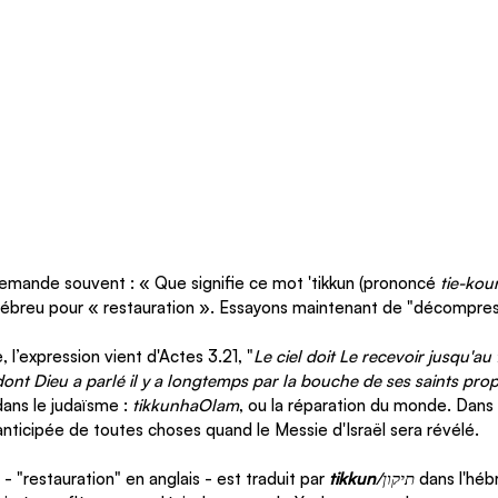
demande souvent : « Que signifie ce mot 'tikkun (prononcé 
tie-kou
ébreu pour « restauration ». Essayons maintenant de "décompres
, l’expression vient d'Actes 3.21, "
Le ciel doit Le recevoir jusqu'au
dont Dieu a parlé il y a longtemps par la bouche de ses saints pro
ans le judaïsme : 
tikkunhaOlam
, ou la réparation du monde. Dans 
anticipée de toutes choses quand le Messie d'Israël sera révélé.
 "restauration" en anglais - est traduit par 
tikkun
/תיקון
 dans l'hé