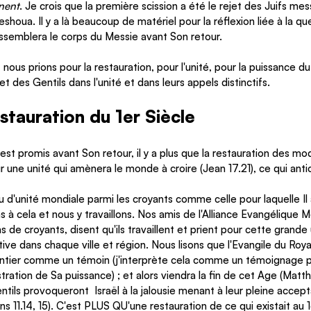
nent
. Je crois que la première scission a été le rejet des Juifs mes
Yeshoua. Il y a là beaucoup de matériel pour la réflexion liée à la qu
essemblera le corps du Messie avant Son retour.
ous prions pour la restauration, pour l'unité, pour la puissance du 
et des Gentils dans l'unité et dans leurs appels distinctifs.
stauration du 1er Siècle
st promis avant Son retour, il y a plus que la restauration des mod
r une unité qui amènera le monde à croire (Jean 17.21), ce qui anti
u d'unité mondiale parmi les croyants comme celle pour laquelle Il a
s à cela et nous y travaillons. Nos amis de l'Alliance Evangélique M
 de croyants, disent qu'ils travaillent et prient pour cette grande
ative dans chaque ville et région. Nous lisons que l'Evangile du Roy
ntier comme un témoin (j'interprète cela comme un témoignage 
ation de Sa puissance) ; et alors viendra la fin de cet Age (Matthi
ntils provoqueront  Israël à la jalousie menant à leur pleine accepta
s 11.14, 15). C'est PLUS QU'une restauration de ce qui existait au 1