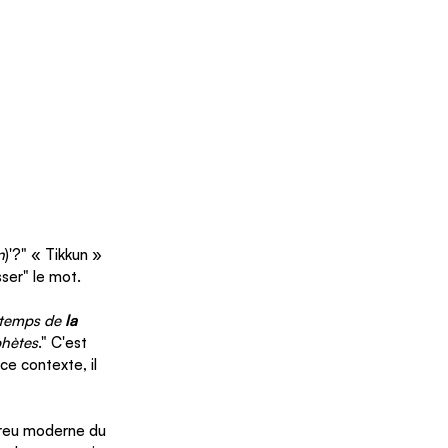
n
)'?" « Tikkun » 
ser" le mot.
 temps de 
la 
phètes
." C'est 
ce contexte, il 
breu moderne du 