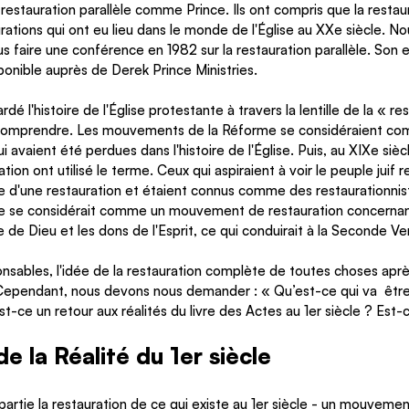
restauration parallèle comme Prince. Ils ont compris que la restaura
aurations qui ont eu lieu dans le monde de l'Église au XXe siècle. N
us faire une conférence en 1982 sur la restauration parallèle. Son
sponible auprès de Derek Prince Ministries.
é l'histoire de l'Église protestante à travers la lentille de la « res
 comprendre. Les mouvements de la Réforme se considéraient com
qui avaient été perdues dans l'histoire de l'Église. Puis, au XIXe si
n ont utilisé le terme. Ceux qui aspiraient à voir le peuple juif re
d'une restauration et étaient connus comme des restaurationnistes
me se considérait comme un mouvement de restauration concerna
ce de Dieu et les dons de l'Esprit, ce qui conduirait à la Seconde V
sables, l'idée de la restauration complète de toutes choses après
Cependant, nous devons nous demander : « Qu’est-ce qui va  être
t-ce un retour aux réalités du livre des Actes au 1er siècle ? Est-c
e la Réalité du 1er siècle
artie la restauration de ce qui existe au 1er siècle - un mouvemen