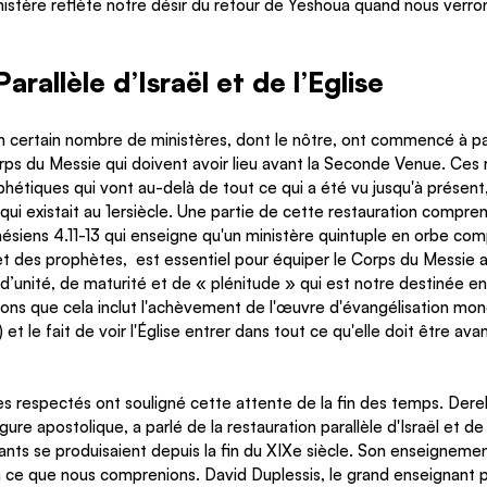
stère reflète notre désir du retour de Yeshoua quand nous verrons
arallèle d’Israël et de l’Eglise
n certain nombre de ministères, dont le nôtre, ont commencé à pa
rps du Messie qui doivent avoir lieu avant la Seconde Venue. Ces 
phétiques qui vont au-delà de tout ce qui a été vu jusqu'à présen
 qui existait au 1ersiècle. Une partie de cette restauration compre
siens 4.11-13 qui enseigne qu'un ministère quintuple en orbe comp
des prophètes,  est essentiel pour équiper le Corps du Messie afi
 d’unité, de maturité et de « plénitude » qui est notre destinée en
ns que cela inclut l'achèvement de l'œuvre d'évangélisation mondia
3) et le fait de voir l'Église entrer dans tout ce qu'elle doit être ava
ès respectés ont souligné cette attente de la fin des temps. Derek
re apostolique, a parlé de la restauration parallèle d'Israël et de l'
ants se produisaient depuis la fin du XIXe siècle. Son enseignemen
 ce que nous comprenions. David Duplessis, le grand enseignant 