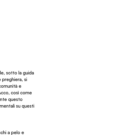
e, sotto la guida 
 preghiera, si 
 comunità e 
i Acco, così come 
ante questo 
mentali su questi 
chi a pelo e 