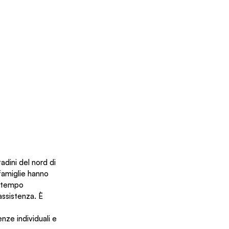
adini del nord di 
famiglie hanno 
i tempo 
ssistenza. È     
nze individuali e 