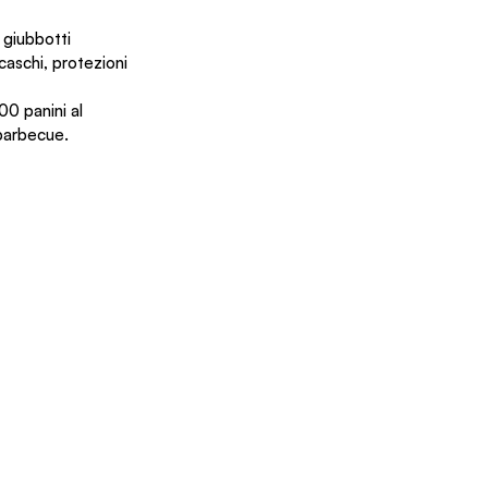
giubbotti 
caschi, protezioni 
00 panini al 
 barbecue.