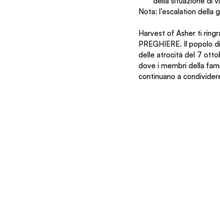
della situazione di vi
Nota: l'escalation della 
Harvest of Asher ti ring
PREGHIERE. Il popolo di
delle atrocità del 7 ott
dove i membri della fami
continuano a condividere