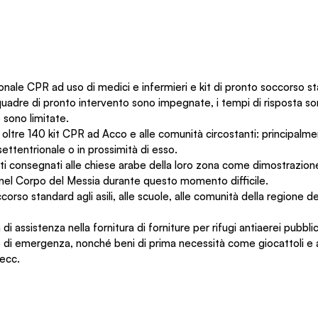
nale CPR ad uso di medici e infermieri e kit di pronto soccorso st
uadre di pronto intervento sono impegnate, i tempi di risposta sono
 sono limitate.
ti oltre 140 kit CPR ad Acco e alle comunità circostanti: principalme
settentrionale o in prossimità di esso.
ti consegnati alle chiese arabe della loro zona come dimostrazion
 nel Corpo del Messia durante questo momento difficile.
corso standard agli asili, alle scuole, alle comunità della regione del
a di assistenza nella fornitura di forniture per rifugi antiaerei pubblic
e di emergenza, nonché beni di prima necessità come giocattoli e a
 ecc.