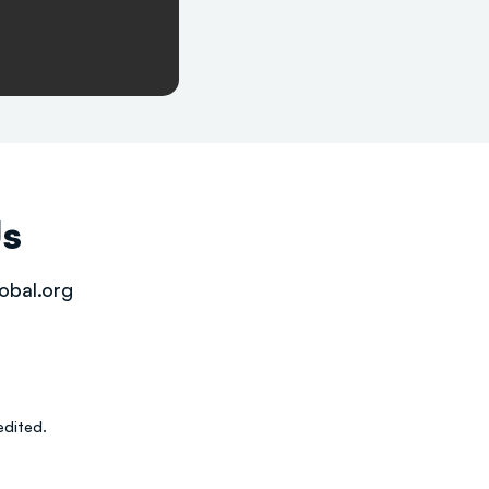
Us
obal.org
dited.