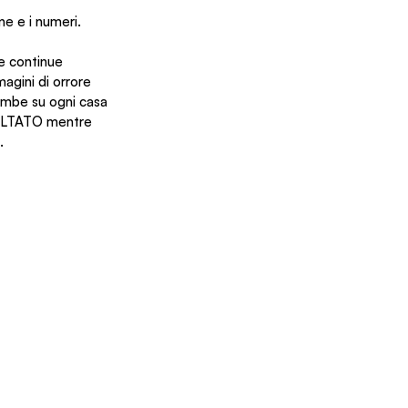
ne e i numeri.
e continue 
gini di orrore 
combe su ogni casa 
ISULTATO mentre 
.