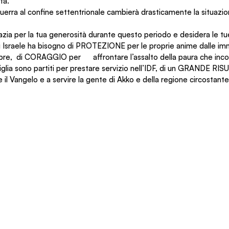
ta.
guerra al confine settentrionale cambierà drasticamente la situazio
razia per la tua generosità durante questo periodo e desidera le tu
 Israele ha bisogno di PROTEZIONE per le proprie anime dalle imma
obre,  di CORAGGIO per      affrontare l’assalto della paura che in
glia sono partiti per prestare servizio nell’IDF, di un GRANDE R
 il Vangelo e a servire la gente di Akko e della regione circostante