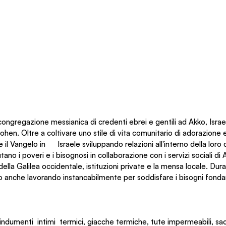
ongregazione messianica di credenti ebrei e gentili ad Akko, Israel
ohen. Oltre a coltivare uno stile di vita comunitario di adorazione e
l Vangelo in      Israele sviluppando relazioni all'interno della loro
tano i poveri e i bisognosi in collaborazione con i servizi sociali d
ella Galilea occidentale, istituzioni private e la mensa locale. Dur
o anche lavorando instancabilmente per soddisfare i bisogni fonda
indumenti  intimi  termici, giacche termiche, tute impermeabili, sac