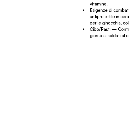
vitamine.
Esigenze di combatt
antiproiettile in ce
per le ginocchia, co
Cibo/Pasti — Contrib
giorno ai soldati al