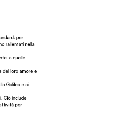
andard: per 
 rallentati nella 
nte  a quelle 
e del loro amore e 
la Galilea e ai 
i. Ciò include 
ttività per 