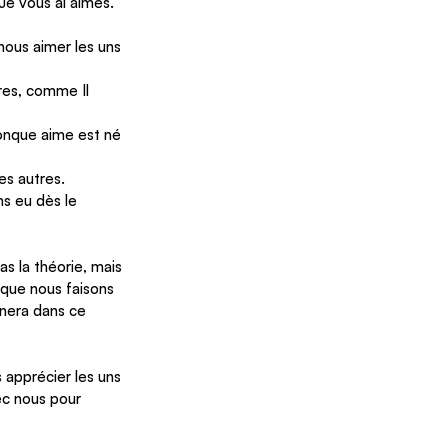
e vous ai aimés.
ous aimer les uns 
res, comme Il 
conque aime est né 
es autres.
s eu dès le 
pas la théorie, mais 
 que nous faisons 
inera dans ce 
apprécier les uns 
vec nous pour 