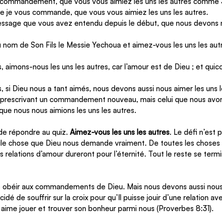
 commandement, que vous vous aimiez les uns les autres comme J
ue je vous commande, que vous vous aimiez les uns les autres.
essage que vous avez entendu depuis le début, que nous devons n
 nom de Son Fils le Messie Yechoua et aimez-vous les uns les aut
, aimons-nous les uns les autres, car l’amour est de Dieu ; et qui
, si Dieu nous a tant aimés, nous devons aussi nous aimer les uns l
rescrivant un commandement nouveau, mais celui que nous avon
e nous nous aimions les uns les autres.
e de répondre au quiz. 
Aimez-vous les uns les autres
. Le défi n’est 
seule chose que Dieu nous demande vraiment. De toutes les choses
s relations d’amour dureront pour l’éternité. Tout le reste se term
 obéir aux commandements de Dieu. Mais nous devons aussi nous 
idé de souffrir sur la croix pour qu’Il puisse jouir d’une relation a
t aime jouer et trouver son bonheur parmi nous (Proverbes 8:31).