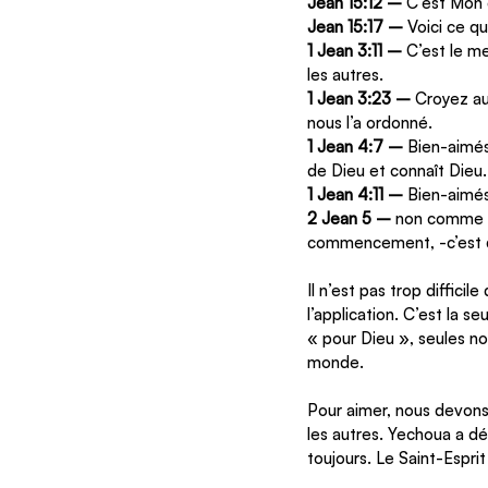
Jean 15:12 –
 C’est Mon
Jean 15:17 –
 Voici ce q
1 Jean 3:11 –
 C’est le m
les autres.
1 Jean 3:23 –
 Croyez au
nous l’a ordonné.
1 Jean 4:7 –
 Bien-aimés
de Dieu et connaît Dieu.
1 Jean 4:11 –
 Bien-aimés
2 Jean 5 –
 non comme p
commencement, -c’est qu
Il n’est pas trop difficil
l’application. C’est la 
« pour Dieu », seules no
monde.
Pour aimer, nous devons
les autres. Yechoua a déc
toujours. Le Saint-Espri