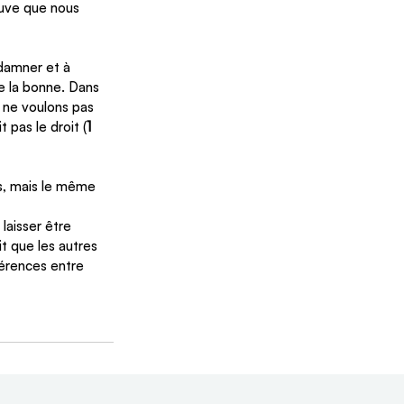
ouve que nous 
ndamner et à 
e la bonne. Dans 
s ne voulons pas 
it pas le droit (
1 
es, mais le même 
laisser être 
t que les autres 
férences entre 