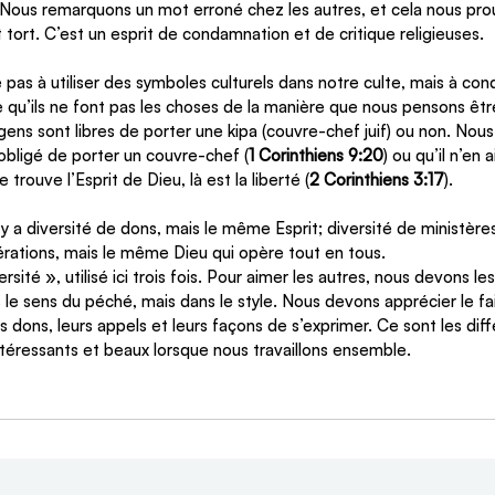
t. Nous remarquons un mot erroné chez les autres, et cela nous pr
t tort. C’est un esprit de condamnation et de critique religieuses.
e pas à utiliser des symboles culturels dans notre culte, mais à co
ce qu’ils ne font pas les choses de la manière que nous pensons êtr
gens sont libres de porter une kipa (couvre-chef juif) ou non. Nou
obligé de porter un couvre-chef (
1 Corinthiens 9:20
) ou qu’il n’en a
e trouve l’Esprit de Dieu, là est la liberté (
2 Corinthiens 3:17
).
l y a diversité de dons, mais le même Esprit; diversité de ministèr
érations, mais le même Dieu qui opère tout en tous.
ité », utilisé ici trois fois. Pour aimer les autres, nous devons les 
 le sens du péché, mais dans le style. Nous devons apprécier le fai
rs dons, leurs appels et leurs façons de s’exprimer. Ce sont les dif
téressants et beaux lorsque nous travaillons ensemble.