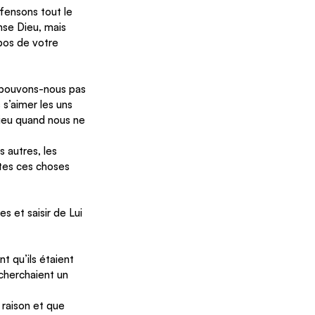
fensons tout le 
ense Dieu, mais 
pos de votre 
e pouvons-nous pas 
 s’aimer les uns 
Dieu quand nous ne 
 autres, les 
utes ces choses 
s et saisir de Lui 
t qu’ils étaient 
 cherchaient un 
raison et que 