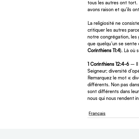
tous les autres ont tor
avons raison et qu’ils on
La religiosité ne consist
critiquer les autres par
notre congrégation, les 
que quelqu’un se sente 
Corinthiens 11:4
). Là où s
1 Corinthiens 12:4-6
 – I
Seigneur; diversité d’op
Remarquez le mot « divers
différents. Non pas dans
sont différents dans leu
nous qui nous rendent in
Français