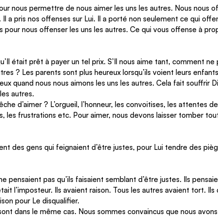
our nous permettre de nous aimer les uns les autres. Nous nous of
 Il a pris nos offenses sur Lui. Il a porté non seulement ce qui off
s pour nous offenser les uns les autres. Ce qui vous offense à pro
qu’Il était prêt à payer un tel prix. S’Il nous aime tant, comment n
tres ? Les parents sont plus heureux lorsqu’ils voient leurs enfants
reux quand nous nous aimons les uns les autres. Cela fait souffrir 
les autres.
he d’aimer ? L’orgueil, l’honneur, les convoitises, les attentes des
s, les frustrations etc. Pour aimer, nous devons laisser tomber to
rent des gens qui feignaient d’être justes, pour Lui tendre des piège
ne pensaient pas qu’ils faisaient semblant d’être justes. Ils pensaien
ait l’imposteur. Ils avaient raison. Tous les autres avaient tort. Ils
son pour Le disqualifier.
sont dans le même cas. Nous sommes convaincus que nous avons 