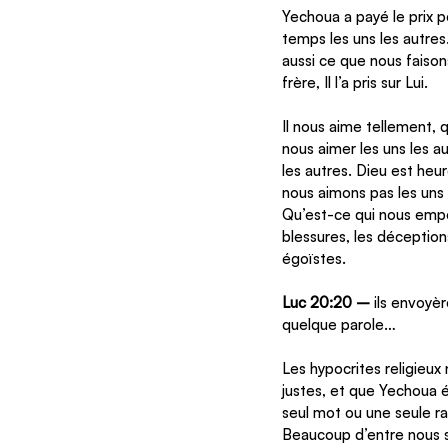
Yechoua a payé le prix p
temps les uns les autres.
aussi ce que nous faison
frère, Il l’a pris sur Lui.
Il nous aime tellement, 
nous aimer les uns les au
les autres. Dieu est heu
nous aimons pas les uns 
Qu’est-ce qui nous empêc
blessures, les déception
égoïstes.
Luc 20:20 –
 ils envoyè
quelque parole…
Les hypocrites religieux 
justes, et que Yechoua ét
seul mot ou une seule rai
Beaucoup d’entre nous 