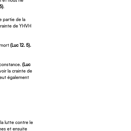
n et nous ne 
5)
.
 partie de la 
crainte de YHVH 
 mort 
(Luc 12. 5).
rconstance.
 (Luc 
oir la crainte de 
peut également 
a lutte contre le 
es et ensuite 