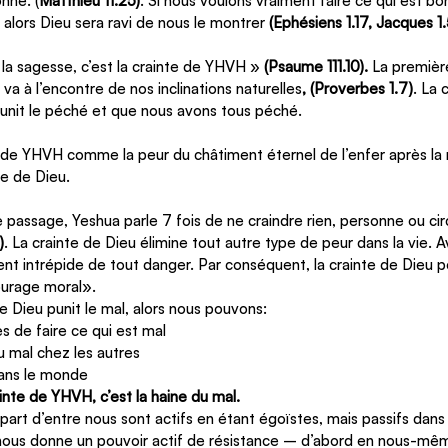
nne. (
Matthieu 11.25)
. Si nous voulons vraiment faire ce qui est bo
 alors Dieu sera ravi de nous le montrer 
(Ephésiens 1.17, Jacques 1.
 sagesse, c’est la crainte de YHVH » 
(Psaume 111.10). 
La première
va à l’encontre de nos inclinations naturelles
, (Proverbes 1.7)
. La 
punit le péché et que nous avons tous péché.
e de YHVH comme la peur du châtiment éternel de l’enfer après la
te de Dieu.
passage, Yeshua parle 7 fois de ne craindre rien, personne ou ci
)
. La crainte de Dieu élimine tout autre type de peur dans la vie. Av
ent intrépide de tout danger. Par conséquent, la crainte de Dieu 
urage moral».
 Dieu punit le mal, alors nous pouvons:
 de faire ce qui est mal
u mal chez les autres
ans le monde
nte de YHVH, c’est la haine du mal.
art d’entre nous sont actifs en étant égoïstes, mais passifs dans l
 nous donne un pouvoir actif de résistance – d’abord en nous-mêm