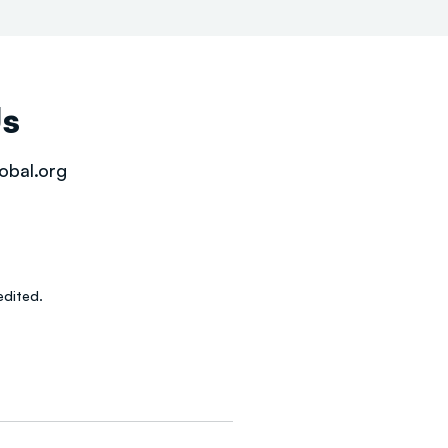
Us
obal.org
dited.