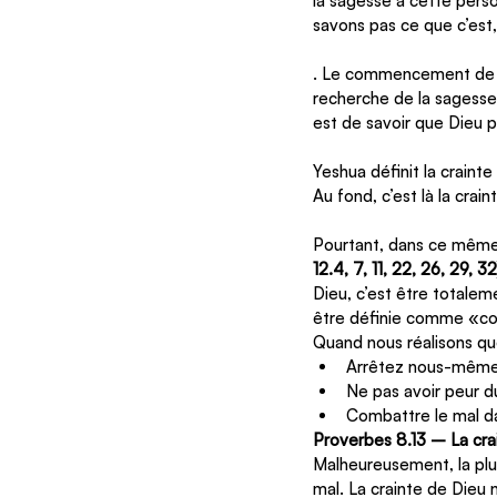
la sagesse à cette perso
savons pas ce que c’est,
. Le commencement de la
recherche de la sagesse 
est de savoir que Dieu 
Yeshua définit la craint
Au fond, c’est là la crain
Pourtant, dans ce même 
12.4, 7, 11, 22, 26, 29, 32
Dieu, c’est être totalem
être définie comme «co
Quand nous réalisons que
Arrêtez nous-mêmes
Ne pas avoir peur d
Combattre le mal d
Proverbes 8.13 – La crai
Malheureusement, la plup
mal. La crainte de Dieu