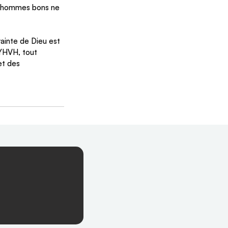
es hommes bons ne 
ainte de Dieu est 
 YHVH, tout 
et des 