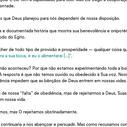
vontade.
as que Deus planejou para nós dependem de nossa disposição.
 e documentada história que mostra sua benevolência e onipotên
do do Egito.
her de todo tipo de provisão e prosperidade – qualquer coisa q
bra a sua boca, e eu o alimentarei [...]”
.
o não aconteceu? Por que não estamos experimentando toda a bo
 resposta é que não temos ouvido ou obedecido à Sua voz. Nossa
ência impedem que as bênçãos de Deus entrem em nossas vidas.
 de nossa “falta” de obediência, mas de rejeitarmos a Deus, Suas
m nossa vida.
rmos, mas O rejeitamos obstinadamente.
continuaria a nos abençoar e persuadir. Mas como recusamos co