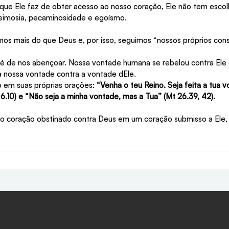
 que Ele faz de obter acesso ao nosso coração, Ele não tem escol
teimosia, pecaminosidade e egoísmo.
s mais do que Deus e, por isso, seguimos “nossos próprios cons
é de nos abençoar. Nossa vontade humana se rebelou contra Ele e
a nossa vontade contra a vontade dEle.
o em suas próprias orações: 
“Venha o teu Reino. Seja feita a tua v
6.10) e “Não seja a minha vontade, mas a Tua” (Mt 26.39, 42).
o coração obstinado contra Deus em um coração submisso a Ele, 