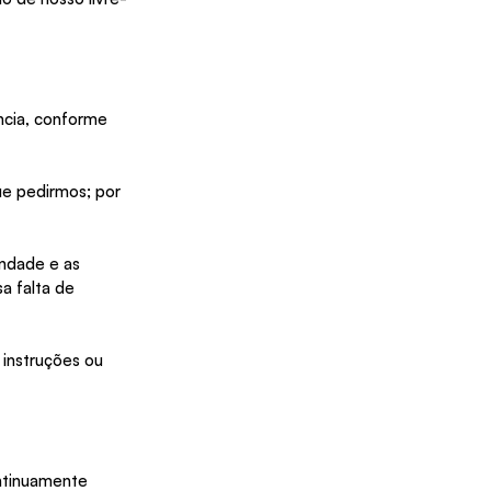
cia, conforme 
ue pedirmos; por 
ndade e as 
 falta de 
 instruções ou 
ntinuamente 