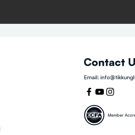
Contact 
Email:
info@tikkungl
Member Accre