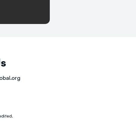
Us
obal.org
dited.