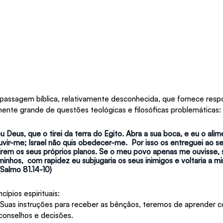
passagem bíblica, relativamente desconhecida, que fornece resp
nte grande de questões teológicas e filosóficas problemáticas:
u Deus, que o tirei da terra do Egito. Abra a sua boca, e eu o alim
vir-me; Israel não quis obedecer-me.  Por isso os entreguei ao s
irem os seus próprios planos. Se o meu povo apenas me ouvisse, s
inhos,  com rapidez eu subjugaria os seus inimigos e voltaria a m
(Salmo 81.14-10)
cípios espirituais:
 Suas instruções para receber as bênçãos, teremos de aprender c
conselhos e decisões.