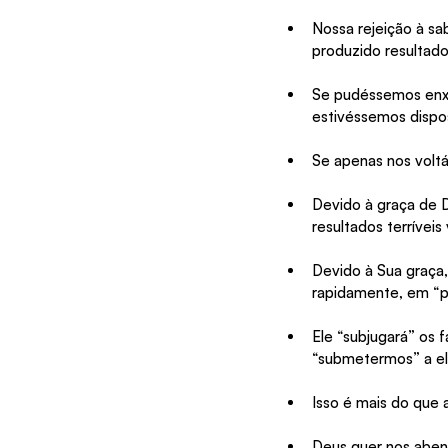
Nossa rejeição à s
produzido resultado
Se pudéssemos enxer
estivéssemos dispos
Se apenas nos volt
Devido à graça de 
resultados terrívei
Devido à Sua graça,
rapidamente, em “
Ele “subjugará” os f
“submetermos” a el
Isso é mais do que 
Deus quer nos abenç