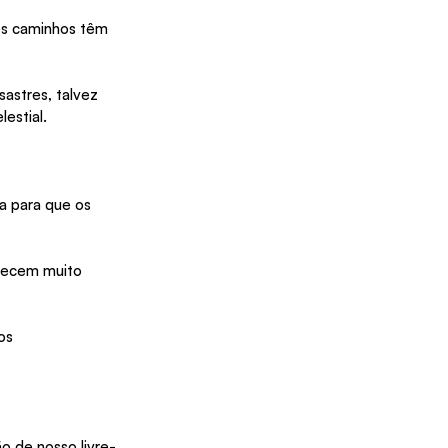
os caminhos têm 
astres, talvez 
estial.
a para que os 
ntecem muito 
os 
o de nosso livre-