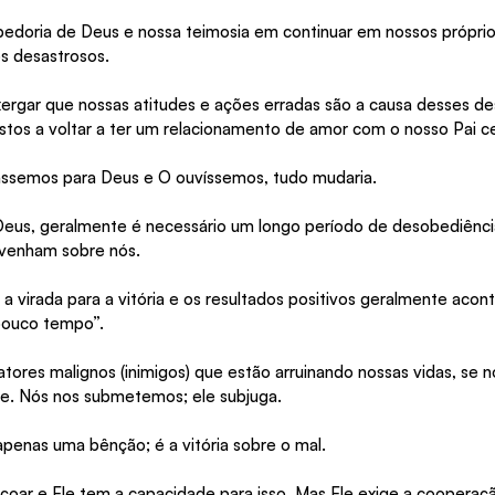
abedoria de Deus e nossa teimosia em continuar em nossos própri
s desastrosos.
gar que nossas atitudes e ações erradas são a causa desses des
tos a voltar a ter um relacionamento de amor com o nosso Pai cel
ássemos para Deus e O ouvíssemos, tudo mudaria.
Deus, geralmente é necessário um longo período de desobediênci
s venham sobre nós.
 a virada para a vitória e os resultados positivos geralmente aco
pouco tempo”.
atores malignos (inimigos) que estão arruinando nossas vidas, se n
e. Nós nos submetemos; ele subjuga.
apenas uma bênção; é a vitória sobre o mal.
oar e Ele tem a capacidade para isso. Mas Ele exige a cooperaçã