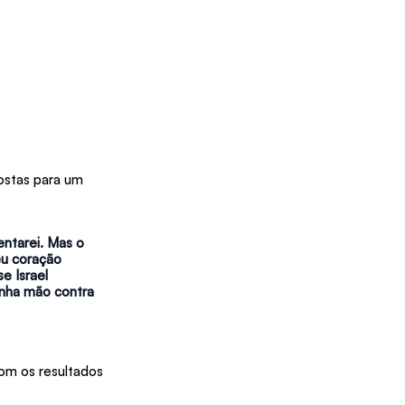
ostas para um 
entarei. Mas o 
eu coração 
e Israel 
inha mão contra 
om os resultados 