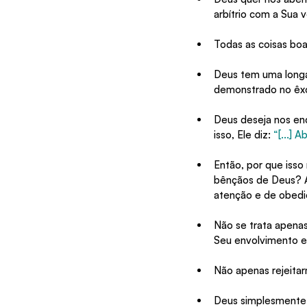
arbítrio com a Sua 
Todas as coisas bo
Deus tem uma longa
demonstrado no êxo
Deus deseja nos enc
isso, Ele diz: 
“[...] A
Então, por que iss
bênçãos de Deus? A
atenção e de obedi
Não se trata apenas
Seu envolvimento e
Não apenas rejeita
Deus simplesmente 