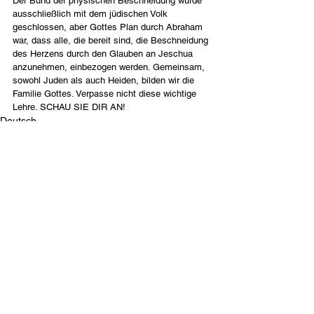
Der Bund der physischen Beschneidung wurde 
ausschließlich mit dem jüdischen Volk 
geschlossen, aber Gottes Plan durch Abraham 
war, dass alle, die bereit sind, die Beschneidung 
des Herzens durch den Glauben an Jeschua 
anzunehmen, einbezogen werden. Gemeinsam, 
sowohl Juden als auch Heiden, bilden wir die 
Familie Gottes. Verpasse nicht diese wichtige 
Lehre. SCHAU SIE DIR AN!
Deutsch
Contact Us
Email:
info@tikkunglobal.org