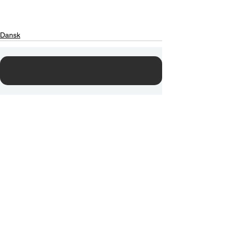
Dansk
Contact Us
Email:
info@tikkunglobal.org