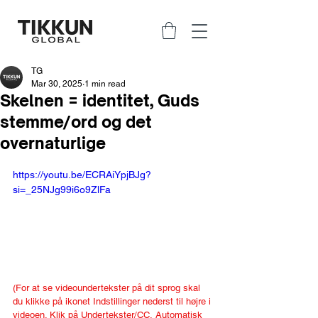
TG
Mar 30, 2025
1 min read
Skelnen = identitet, Guds
stemme/ord og det
overnaturlige
https://youtu.be/ECRAiYpjBJg?
si=_25NJg99i6o9ZlFa
(For at se videoundertekster på dit sprog skal 
du klikke på ikonet Indstillinger nederst til højre i 
videoen. Klik på Undertekster/CC, Automatisk 