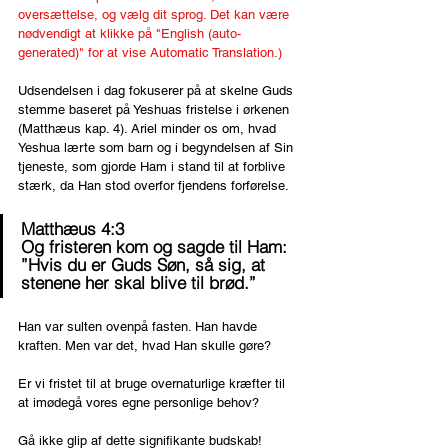
oversættelse, og vælg dit sprog. Det kan være 
nødvendigt at klikke på "English (auto-
generated)" for at vise Automatic Translation.)
Udsendelsen i dag fokuserer på at skelne Guds 
stemme baseret på Yeshuas fristelse i ørkenen 
(Matthæus kap. 4). Ariel minder os om, hvad 
Yeshua lærte som barn og i begyndelsen af Sin 
tjeneste, som gjorde Ham i stand til at forblive 
stærk, da Han stod overfor fjendens forførelse.
Matthæus 4:3
Og fristeren kom og sagde til Ham: 
”Hvis du er Guds Søn, så sig, at 
stenene her skal blive til brød.”
Han var sulten ovenpå fasten. Han havde 
kraften. Men var det, hvad Han skulle gøre?
Er vi fristet til at bruge overnaturlige kræfter til 
at imødegå vores egne personlige behov?
Gå ikke glip af dette signifikante budskab!