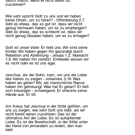
falsch macht, wenn er nicht bereit ist, 
zuzuhören? 
Wie sehr spricht Gott zu uns und wir haben 
keine Ohren, um zu hören? - Offenbarung 2,7. 
Gibt es etwas, das so gut ist, dass wir nicht 
genug Vertrauen haben, um es zu empfangen? 
Gibt es etwas, das so schlecht ist, dass wir 
nicht genug Glauben haben, um es zu ertragen?
Gott ist unser Vater. Er liebt uns. Wir sind seine 
Kinder. Wir haben gegen Ihn gesündigt durch 
Rebellion und Ablehnung - Jesaja 1,2, Maleachi 
1,6. Wir haben Ihn verletzt. Entweder wissen wir 
es nicht oder es ist uns egal.
Jeschua, als der Sohn, kam, um uns die Liebe 
des Vaters zu zeigen - Johannes 3,16. Was 
haben wir getan? Wir, als menschliche Rasse, 
haben Ihn gekreuzigt. Was hat Er getan? Er ließ 
sich kreuzigen - schweigend. Er streckte seine 
Hände aus. Er litt. 
Am Kreuz hat Jeschua in der Stille gelitten, um 
uns zu zeigen, wie sehr Gott uns liebt, als wir 
nicht bereit waren zuzuhören. Das ist der 
ultimative Akt der Liebe. Es ist aufopfernde 
Liebe. Es ist die Bereitschaft, in der Stille unter 
der Hand von jemandem zu leiden, den man 
liebt. 