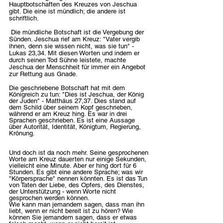
Hauptbotschaften des Kreuzes von Jeschua 
gibt. Die eine ist mündlich; die andere ist 
schriftlich.
 Die mündliche Botschaft ist die Vergebung der 
Sünden. Jeschua rief am Kreuz: "Vater vergib 
ihnen, denn sie wissen nicht, was sie tun" - 
Lukas 23,34. Mit diesen Worten und indem er 
durch seinen Tod Sühne leistete, machte 
Jeschua der Menschheit für immer ein Angebot 
zur Rettung aus Gnade. 
Die geschriebene Botschaft hat mit dem 
Königreich zu tun: "Dies ist Jeschua, der König 
der Juden" - Matthäus 27,37. Dies stand auf 
dem Schild über seinem Kopf geschrieben, 
während er am Kreuz hing. Es war in drei 
Sprachen geschrieben. Es ist eine Aussage 
über Autorität, Identität, Königtum, Regierung, 
Krönung.  
Und doch ist da noch mehr. Seine gesprochenen 
Worte am Kreuz dauerten nur einige Sekunden, 
vielleicht eine Minute. Aber er hing dort für 6 
Stunden. Es gibt eine andere Sprache; was wir 
"Körpersprache" nennen könnten. Es ist das Tun 
von Taten der Liebe, des Opfers, des Dienstes, 
der Unterstützung - wenn Worte nicht 
gesprochen werden können. 
Wie kann man jemandem sagen, dass man ihn 
liebt, wenn er nicht bereit ist zu hören? Wie 
können Sie jemandem sagen, dass er etwas 