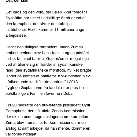
Det, der sker:
Det kaos og den vold, der i øjeblikket foregår i 
Sydafrika har ulmet i adskillige år på grund af 
den korruption, der styrer de statslige 
institutioner. Hertil kommer 11 millioner unge 
arbejdsløse.
Under den tidligere præsident Jacob Zumas 
embedsperiode blev hans familie og en påstået 
indisk kriminel familie, Guptas’erne, meget rige 
ved at tilrane sig milliarder af sydafrikanske 
rand (den sydafrikanske møntfod), hvilket bragte 
landet på kanten af bankerot. Kor-ruptionen blev 
i folkemunde kaldt ”state capture.” I 2018 
flygtede Guptas’erne fra landet efter pres fra 
befolkningen. Familien lever nu i Dubai.
I 2020 nedsatte den nuværende præsident Cyril 
Ramaphosa den såkaldte Zondo-kommission, 
der skulle undersøge anklagerne om korruption. 
Zuma blev fremstillet for kommissionen, men 
afslog at samarbejde, da han mente, dommeren 
var forud-indtaget.