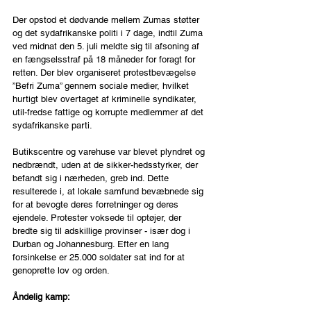
Der opstod et dødvande mellem Zumas støtter 
og det sydafrikanske politi i 7 dage, indtil Zuma 
ved midnat den 5. juli meldte sig til afsoning af 
en fængselsstraf på 18 måneder for foragt for 
retten. Der blev organiseret protestbevægelse 
”Befri Zuma” gennem sociale medier, hvilket 
hurtigt blev overtaget af kriminelle syndikater, 
util-fredse fattige og korrupte medlemmer af det 
sydafrikanske parti.
Butikscentre og varehuse var blevet plyndret og 
nedbrændt, uden at de sikker-hedsstyrker, der  
befandt sig i nærheden, greb ind. Dette 
resulterede i, at lokale samfund bevæbnede sig 
for at bevogte deres forretninger og deres 
ejendele. Protester voksede til optøjer, der 
bredte sig til adskillige provinser - især dog i 
Durban og Johannesburg. Efter en lang 
forsinkelse er 25.000 soldater sat ind for at 
genoprette lov og orden.
Åndelig kamp: