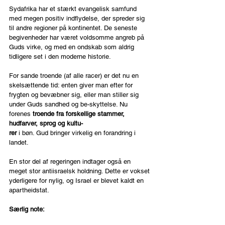
Sydafrika har et stærkt evangelisk samfund 
med megen positiv indflydelse, der spreder sig 
til andre regioner på kontinentet. De seneste 
begivenheder har været voldsomme angreb på 
Guds virke, og med en ondskab som aldrig 
tidligere set i den moderne historie.
For sande troende (af alle racer) er det nu en 
skelsættende tid: enten giver man efter for 
frygten og bevæbner sig, eller man stiller sig 
under Guds sandhed og be-skyttelse. Nu 
forenes 
troende fra forskellige stammer, 
hudfarver, sprog og kultu-
rer 
i bøn. Gud bringer virkelig en forandring i 
landet.
En stor del af regeringen indtager også en 
meget stor antiisraelsk holdning. Dette er vokset 
yderligere for nylig, og Israel er blevet kaldt en 
apartheidstat.
Særlig note: