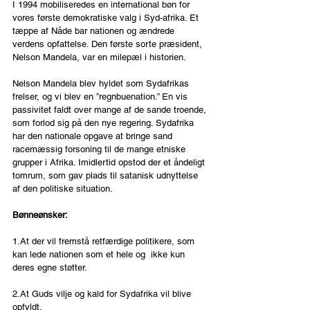
I 1994 mobiliseredes en international bøn for 
vores første demokratiske valg i Syd-afrika. Et 
tæppe af Nåde bar nationen og ændrede 
verdens opfattelse. Den første sorte præsident, 
Nelson Mandela, var en milepæl i historien. 
Nelson Mandela blev hyldet som Sydafrikas 
frelser, og vi blev en ”regnbuenation.” En vis 
passivitet faldt over mange af de sande troende, 
som forlod sig på den nye regering. Sydafrika 
har den nationale opgave at bringe sand 
racemæssig forsoning til de mange etniske 
grupper i Afrika. Imidlertid opstod der et åndeligt 
tomrum, som gav plads til satanisk udnyttelse 
af den politiske situation.
Bønneønsker:
1.At der vil fremstå retfærdige politikere, som 
kan lede nationen som et hele og  ikke kun 
deres egne støtter.
2.At Guds vilje og kald for Sydafrika vil blive 
opfyldt.