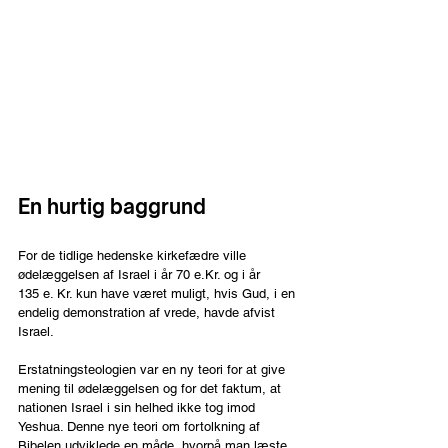
En hurtig baggrund
For de tidlige hedenske kirkefædre ville 
ødelæggelsen af Israel i år 70 e.Kr. og i år 
135 e. Kr. kun have været muligt, hvis Gud, i en 
endelig demonstration af vrede, havde afvist 
Israel. 
Erstatningsteologien var en ny teori for at give 
mening til ødelæggelsen og for det faktum, at 
nationen Israel i sin helhed ikke tog imod 
Yeshua. Denne nye teori om fortolkning af 
Bibelen udviklede en måde, hvorpå man læste 