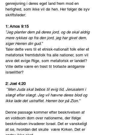
genrejsning i deres eget land frem mod en 
herlighed, som ikke vil dø hen. Her følger de syv 
skriftsteder:
1: Amos 9:15
”Jeg planter dem på deres jord, og de skal aldrig 
mere rykkes op fra den jord, jeg har givet dem, 
siger Herren din gud.”
Taler dette vers til et etnisk-nationalt folk eller et 
metaforisk fremtidsfolk fra alle nationer, som vil 
arve det evige Rige, som metaforisk er landet? 
Ville dette være en trøst til trofaste ældgamle 
israelitter? 
2: Joel 4:20
 ”
Men Juda skal bebos til evig tid, Jerusalem i 
slægt efter slægt. Jeg vil hævne deres blod og 
ikke lade det ustraffet. Herren bor på Zion.”
Denne passage kommer efter beskrivelsen af 
en voldsom dom over nationerne, der ifølge 
beskrivelsen invaderer Israel. Det er vanskeligt 
at se, hvordan det skulle  være Kirken. Det er 