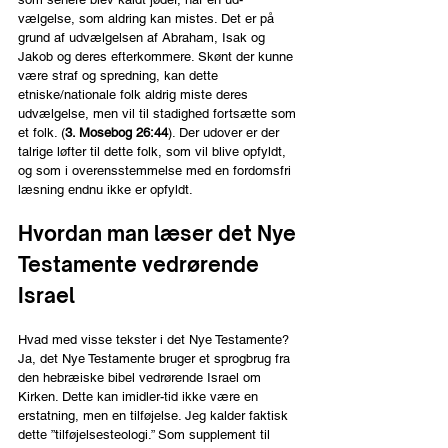
vælgelse, som aldring kan mistes. Det er på 
grund af udvælgelsen af Abraham, Isak og 
Jakob og deres efterkommere. Skønt der kunne 
være straf og spredning, kan dette 
etniske/nationale folk aldrig miste deres 
udvælgelse, men vil til stadighed fortsætte som 
et folk. (
3. Mosebog 26:44
). Der udover er der 
talrige løfter til dette folk, som vil blive opfyldt, 
og som i overensstemmelse med en fordomsfri 
læsning endnu ikke er opfyldt.
Hvordan man læser det Nye 
Testamente vedrørende 
Israel
Hvad med visse tekster i det Nye Testamente? 
Ja, det Nye Testamente bruger et sprogbrug fra 
den hebræiske bibel vedrørende Israel om 
Kirken. Dette kan imidler-tid ikke være en 
erstatning, men en tilføjelse. Jeg kalder faktisk 
dette ”tilføjelsesteologi.” Som supplement til 