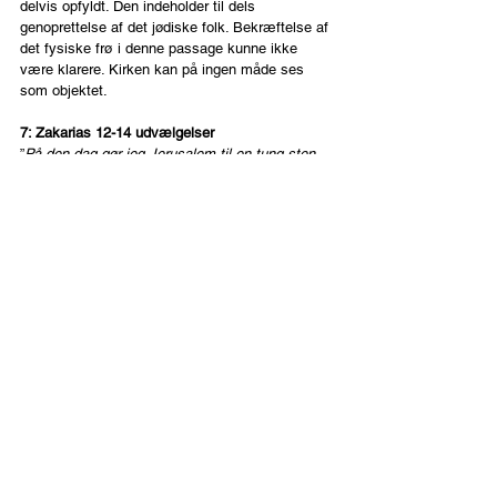
delvis opfyldt. Den indeholder til dels 
genoprettelse af det jødiske folk. Bekræftelse af 
det fysiske frø i denne passage kunne ikke 
være klarere. Kirken kan på ingen måde ses 
som objektet.
7: Zakarias 12-14 udvælgelser
”
På den dag gør jeg Jerusalem til en tung sten 
for alle folkene; de, der forsøger at løfte den, vil 
rive sig til blods…Se der kommer en dag, 
Herrens dag da byttet, de har røvet hos dig, 
fordeles. Da samler jeg alle folkeslag til krig 
mod Jerusalem…Herren vil rykke ud til angreb 
på disse folkeslag, som når Han angriber på 
kampens dag. På den dag skal Han stå på 
Oliebjerget, som ligger øst for Jerusalem. 
Oliebjerget skal spaltes i to dele fra øst til vest, 
så der dannes en meget stor dal…Da kommer 
Herren min Gud og alle de hellige med Ham…
Men alle, der er tilbage af de folkeslag, der 
rykker mod Jerusalem, skal drage derop år efter 
år og tilbede Kongen, Hærskarers Herre og fejre 
Løvhyttefesten.”