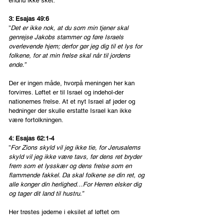
endnu ikke sket.
3: Esajas 49:6
”
Det er ikke nok, at du som min tjener skal 
genrejse Jakobs stammer og føre Israels 
overlevende hjem; derfor gør jeg dig til et lys for 
folkene, for at min frelse skal når til jordens 
ende.”
Der er ingen måde, hvorpå meningen her kan 
forvirres. Løftet er til Israel og indehol-der 
nationernes frelse. At et nyt Israel af jøder og 
hedninger der skulle erstatte Israel kan ikke 
være fortolkningen.
4: Esajas 62:1-4
”
For Zions skyld vil jeg ikke tie, for Jerusalems 
skyld vil jeg ikke være tavs, før dens ret bryder 
frem som et lysskær og dens frelse som en 
flammende fakkel. Da skal folkene se din ret, og 
alle konger din herlighed…For Herren elsker dig 
og tager dit land til hustru.”
Her trøstes jøderne i eksilet af løftet om 