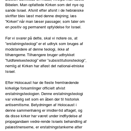
Bibelen. Man opfattede Kirken som det nye og 
sande Israel. Afsnit efter afsnit i de hebræiske 
skrifter blev læst med denne drejning; læs 
”Kirken” når man læser passager, som taler om 
en positiv og permanent opfyldelse for Israel.
Før vi svarer på dette, skal vi notere os, at 
”erstatningsteologi” er et udtryk som bruges af 
modstandere af denne teologi, ikke af 
tilhængerne. Tilhængere bruger udtrykket 
”fuldførelsesteologi” eller ”subsistitutionsteologi”, 
nemlig at Kirken har afløst det national-etniske 
Israel.
Efter Holocaust har de fleste fremtrædende 
kirkelige forsamlinger officielt afvist  
erstatningsteologien. Denne erstatningsteologi 
var virkelig set som en åben dør til historisk 
antisemitisme. Betydningen af Holocaust i 
denne sammenhæng er imidler-tid aftaget, og 
da disse kirker har været under indflydelse af 
propagandaen vedrø-rende Israels behandling af 
palæstinenserne, er erstatningstankerne atter 