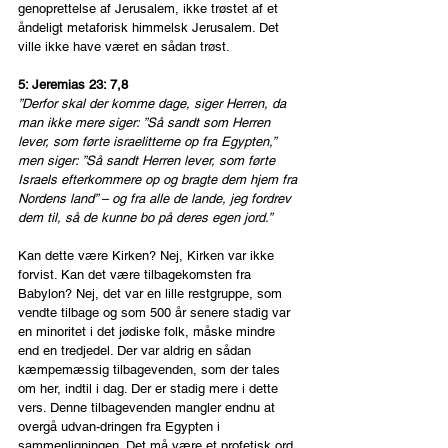
genoprettelse af Jerusalem, ikke trøstet af et 
åndeligt metaforisk himmelsk Jerusalem. Det 
ville ikke have været en sådan trøst.
5: Jeremias 23: 7,8
”Derfor skal der komme dage, siger Herren, da 
man ikke mere siger: ”Så sandt som Herren 
lever, som førte israelitterne op fra Egypten,” 
men siger: ”Så sandt Herren lever, som førte 
Israels efterkommere op og bragte dem hjem fra 
Nordens land” – og fra alle de lande, jeg fordrev 
dem til, så de kunne bo på deres egen jord.”
Kan dette være Kirken? Nej, Kirken var ikke 
forvist. Kan det være tilbagekomsten fra 
Babylon? Nej, det var en lille restgruppe, som 
vendte tilbage og som 500 år senere stadig var 
en minoritet i det jødiske folk, måske mindre 
end en tredjedel. Der var aldrig en sådan 
kæmpemæssig tilbagevenden, som der tales 
om her, indtil i dag. Der er stadig mere i dette 
vers. Denne tilbagevenden mangler endnu at 
overgå udvan-dringen fra Egypten i 
sammenligningen. Det må være et profetisk ord 