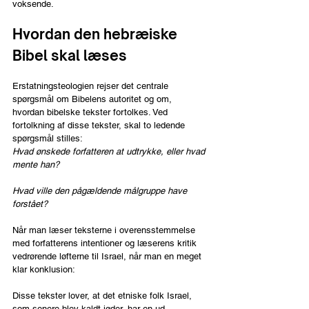
voksende.
Hvordan den hebræiske 
Bibel skal læses
Erstatningsteologien rejser det centrale 
spørgsmål om Bibelens autoritet og om, 
hvordan bibelske tekster fortolkes. Ved 
fortolkning af disse tekster, skal to ledende 
spørgsmål stilles:
Hvad ønskede forfatteren at udtrykke, eller hvad 
mente han?
Hvad ville den pågældende målgruppe have 
forstået? 
Når man læser teksterne i overensstemmelse 
med forfatterens intentioner og læserens kritik 
vedrørende løfterne til Israel, når man en meget 
klar konklusion:
Disse tekster lover, at det etniske folk Israel, 
som senere blev kaldt jøder, har en ud-