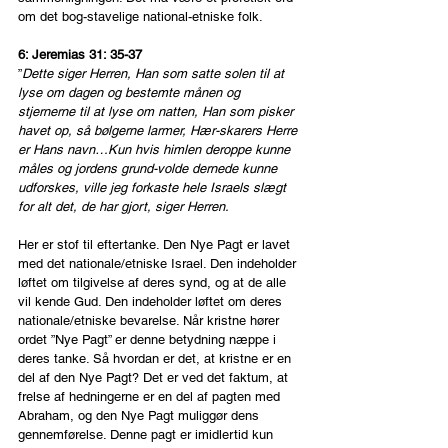
om det bog-stavelige national-etniske folk.
6: Jeremias 31: 35-37
”
Dette siger Herren, Han som satte solen til at 
lyse om dagen og bestemte månen og 
stjernerne til at lyse om natten, Han som pisker 
havet op, så bølgerne larmer, Hær-skarers Herre 
er Hans navn…Kun hvis himlen deroppe kunne 
måles og jordens grund-volde dernede kunne 
udforskes, ville jeg forkaste hele Israels slægt 
for alt det, de har gjort, siger Herren.
Her er stof til eftertanke. Den Nye Pagt er lavet 
med det nationale/etniske Israel. Den indeholder 
løftet om tilgivelse af deres synd, og at de alle 
vil kende Gud. Den indeholder løftet om deres 
nationale/etniske bevarelse. Når kristne hører 
ordet ”Nye Pagt” er denne betydning næppe i 
deres tanke. Så hvordan er det, at kristne er en 
del af den Nye Pagt? Det er ved det faktum, at 
frelse af hedningerne er en del af pagten med 
Abraham, og den Nye Pagt muliggør dens 
gennemførelse. Denne pagt er imidlertid kun 