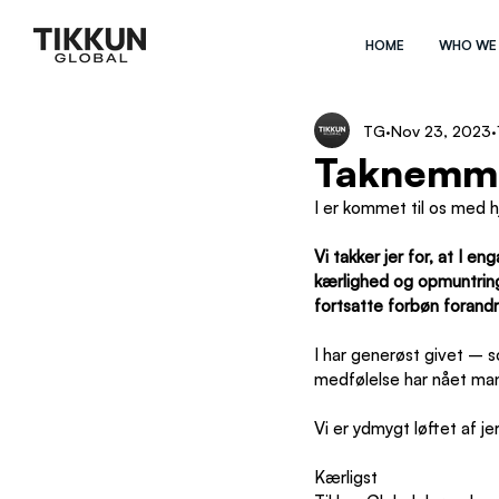
HOME
WHO WE
TG
Nov 23, 2023
Taknemme
I er kommet til os med h
Vi takker jer for, at I e
kærlighed og opmuntring
fortsatte forbøn forandr
I har generøst givet – 
medfølelse har nået mang
Vi er ydmygt løftet af 
Kærligst