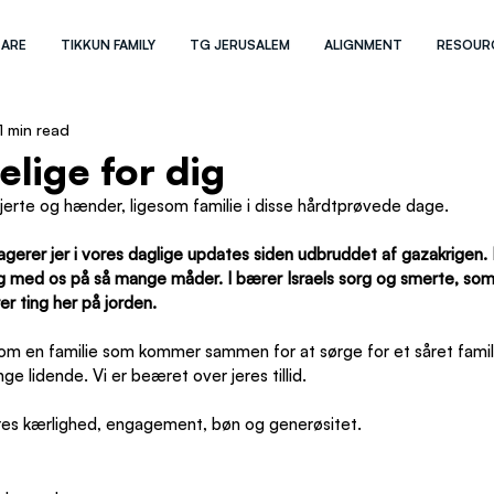
 ARE
TIKKUN FAMILY
TG JERUSALEM
ALIGNMENT
RESOUR
1 min read
lige for dig
jerte og hænder, ligesom familie i disse hårdtprøvede dage.
ngagerer jer i vores daglige updates siden udbruddet af gazakrigen. I
 med os på så mange måder. I bærer Israels sorg og smerte, som 
er ting her på jorden.
som en familie som kommer sammen for at sørge for et såret fami
e lidende. Vi er beæret over jeres tillid.
jeres kærlighed, engagement, bøn og generøsitet.