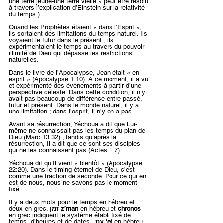
une terre jeune-une terre vielle » peut être résolu 
à travers l’explication d’Einstein sur la relativité 
du temps.)
Quand les Prophètes étaient « dans l’Esprit », 
ils sortaient des limitations du temps naturel. Ils 
voyaient le futur dans le présent ; ils 
expérimentaient le temps au travers du pouvoir 
illimité de Dieu qui dépasse les restrictions 
naturelles.
Dans le livre de l’Apocalypse, Jean était « en 
esprit » (Apocalypse 1:10). A ce moment, il a vu 
et expérimenté des évènements à partir d’une 
perspective céleste. Dans cette condition, il n’y 
avait pas beaucoup de différence entre passé, 
futur et présent. Dans le monde naturel, il y a 
une limitation ; dans l’esprit, il n’y en a pas.
Avant sa résurrection, Yéchoua a dit que Lui-
même ne connaissait pas les temps du plan de 
Dieu (Marc 13:32) ; tandis qu’après la 
résurrection, Il a dit que ce sont ses disciples 
qui ne les connaissent pas (Actes 1:7).
Yéchoua dit qu’Il vient « bientôt » (Apocalypse 
22:20). Dans le timing éternel de Dieu, c’est 
comme une fraction de seconde. Pour ce qui en 
est de nous, nous ne savons pas le moment 
fixé.
Il y a deux mots pour le temps en hébreu et 
deux en grec. 
זמן z’man
 en hébreu et 
chronos
en grec indiquent le système établi fixé de 
temps, d’heures et de dates.  
עת ‘et
 en hébreu 