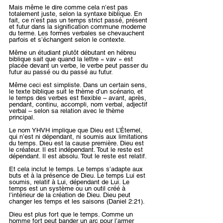
Mais même le dire comme cela n’est pas 
totalement juste, selon la syntaxe biblique. En 
fait, ce n’est pas un temps strict passé, présent 
et futur dans la signification commune moderne 
du terme. Les formes verbales se chevauchent 
parfois et s’échangent selon le contexte.
Même un étudiant plutôt débutant en hébreu 
biblique sait que quand la lettre « vav » est 
placée devant un verbe, le verbe peut passer du 
futur au passé ou du passé au futur.
Même ceci est simpliste. Dans un certain sens, 
le texte biblique suit le thème d’un scénario, et 
le temps des verbes est flexible – avant, après, 
pendant, continu, accompli, nom verbal, adjectif 
verbal – selon sa relation avec le thème 
principal.
Le nom YHVH implique que Dieu est L’Éternel, 
qui n’est ni dépendant, ni soumis aux limitations 
du temps. Dieu est la cause première. Dieu est 
le créateur. Il est indépendant. Tout le reste est 
dépendant. Il est absolu. Tout le reste est relatif.
Et cela inclut le temps. Le temps s’adapte aux 
buts et à la présence de Dieu. Le temps Lui est 
soumis, relatif à Lui, dépendant de Lui. Le 
temps est un système ou un outil créé à 
l’intérieur de la création de Dieu. Dieu peut 
changer les temps et les saisons (Daniel 2:21).
Dieu est plus fort que le temps. Comme un 
homme fort peut bander un arc pour l’armer 