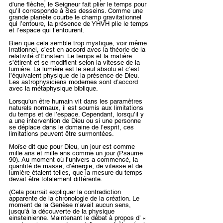
d’une flèche, le Seigneur fait plier le temps pour 
qu’il corresponde à Ses desseins. Comme une 
grande planète courbe le champ gravitationnel 
qui l’entoure, la présence de YHVH plie le temps 
et l’espace qui l’entourent.
Bien que cela semble trop mystique, voir même 
irrationnel, c’est en accord avec la théorie de la 
relativité d’Einstein. Le temps et la matière 
s’étirent et se modifient selon la vitesse de la 
lumière. La lumière est le seul absolu et c’est 
l’équivalent physique de la présence de Dieu. 
Les astrophysiciens modernes sont d’accord 
avec la métaphysique biblique.
Lorsqu’un être humain vit dans les paramètres 
naturels normaux, il est soumis aux limitations 
du temps et de l’espace. Cependant, lorsqu’il y 
a une intervention de Dieu ou si une personne 
se déplace dans le domaine de l’esprit, ces 
limitations peuvent être surmontées.
Moïse dit que pour Dieu, un jour est comme 
mille ans et mille ans comme un jour (Psaume 
90). Au moment où l’univers a commencé, la 
quantité de masse, d’énergie, de vitesse et de 
lumière étaient telles, que la mesure du temps 
devait être totalement différente.
(Cela pourrait expliquer la contradiction 
apparente de la chronologie de la création. Le 
moment de la Genèse n’avait aucun sens, 
jusqu’à la découverte de la physique 
einsteinienne. Maintenant le débat à propos d’ « 