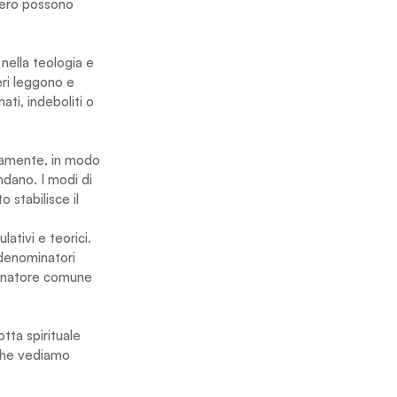
siero possono 
ella teologia e 
eri leggono e 
ati, indeboliti o 
icamente, in modo 
ndano. I modi di 
stabilisce il 
ativi e teorici. 
denominatori 
minatore comune 
tta spirituale 
 che vediamo 