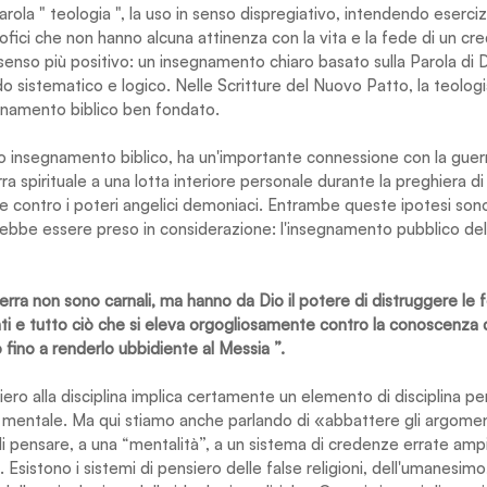
ola " teologia ", la uso in senso dispregiativo, intendendo eserciz
ilosofici che non hanno alcuna attinenza con la vita e la fede di un c
 senso più positivo: un insegnamento chiaro basato sulla Parola di 
do sistematico e logico. Nelle Scritture del Nuovo Patto, la teologi
namento biblico ben fondato.
o insegnamento biblico, ha un'importante connessione con la guerra
ra spirituale a una lotta interiore personale durante la preghiera di
de contro i poteri angelici demoniaci. Entrambe queste ipotesi son
ebbe essere preso in considerazione: l'insegnamento pubblico dell
uerra non sono carnali, ma hanno da Dio il potere di distruggere le 
i e tutto ciò che si eleva orgogliosamente contro la conoscenza d
 fino a renderlo ubbidiente al Messia ”.
ro alla disciplina implica certamente un elemento di disciplina pe
ta mentale. Ma qui stiamo anche parlando di «abbattere gli argomen
di pensare, a una “mentalità”, a un sistema di credenze errate amp
Esistono i sistemi di pensiero delle false religioni, dell'umanesimo,