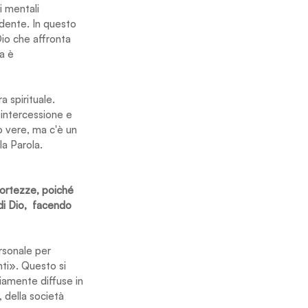
i mentali 
redente. In questo 
Dio che affronta 
a è 
 spirituale. 
 intercessione e 
o vere, ma c'è un 
a Parola.
fortezze, poiché 
i Dio,  facendo 
rsonale per 
ti». Questo si 
iamente diffuse in 
 della società 