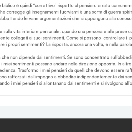
 biblico è quindi “correttivo” rispetto al pensiero errato comune
he corregge gli insegnamenti fuorvianti è una sorta di guerra spiri
ta abbattendo le vane argomentazioni che si oppongono alla conosc
e sulla vita interiore personale: quando una persona è alle prese c
mente collegati ai suoi sentimenti. Come si possono  controllare i  p
 i propri sentimenti? La risposta, ancora una volta, è nella parol
 che non dipende dai sentimenti. Se sono concentrato sull'obbedi
i miei sentimenti possano andare nella direzione opposta. In altre p
edienza. Trasformo i miei pensieri da quelli che devono essere raff
sono rafforzati dall'impegno a obbedire indipendentemente dai sen
uando i miei pensieri si allontanano dai sentimenti e si rivolgono all