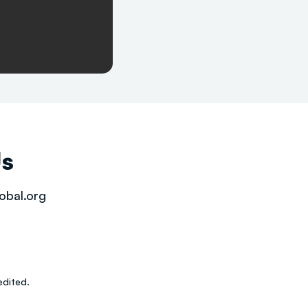
Us
obal.org
dited.