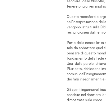
secolare, delle filosofie
tenere prigionieri migliai
Queste roccaforti e arg
nell'interpretazione dell
vengono istruiti sulla Bi
resi prigionieri dal nemic
Parte della nostra lotta
tale da abbattere quei s
pensare di questo mondo
fondamento della fede e
Una  delle parole  chiave
Piuttosto, richiedono im
comuni dell'insegnament
dei falsi insegnamenti è 
Gli spiriti ingannevoli i
consiste nel riportare la
dimostrata sulla croce.