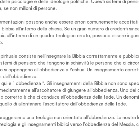
, delle psicologie e delle ideologie politiche. Questi sistemi di pen
a, se non milioni di persone.
omentazioni possono anche essere errori comunemente accettati n
a Bibbia all'interno della chiesa. Se un gran numero di credenti sinc
bbia all'interno di un quadro teologico errato, possono essere ingann
o.
 spirituale consiste nell'insegnare la Bibbia correttamente e pubbl
istemi di pensiero che tengono in schiavitù le persone che ci circo
 si oppongono all'obbedienza a Yeshua. Un insegnamento corretto 
 dell'obbedienza.
 qui è " obbedienza “. Gli insegnamenti della Bibbia non sono specul
mediatamente all'ascoltatore di giungere all'obbedienza. Uno dei 
o corretto è che ci conduce all'obbedienza della fede. Un deno
quello di allontanare l'ascoltatore dall'obbedienza della fede.
ncoraggeranno una teologia non orientata all'obbedienza. La nostra lo
 teologia e gli insegnamenti biblici verso l'obbedienza del Messia,