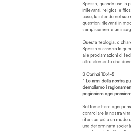
Spesso, quando uso la par
irrilevanti, religiosi e f
caso, la intendo nel suo
questioni rilevanti in mo
semplicemente un inseg
Questa teologia, o chiar
Spesso si associa la guer
alle proclamazioni di fe
altro elemento che dovr
2 Corinzi 10:4-5
“ Le armi della nostra g
demoliamo i ragionament
prigioniero ogni pensiero
Sottomettere ogni pensie
controllare la nostra vi
riferisce più a un modo 
una determinata società. 