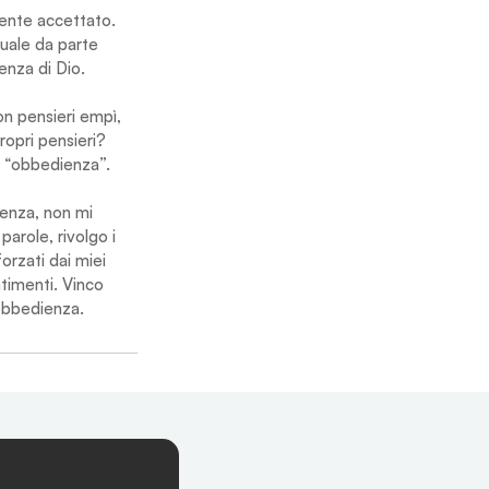
mente accettato. 
tuale da parte 
enza di Dio.
on pensieri empì, 
ropri pensieri? 
a “obbedienza”.
enza, non mi 
arole, rivolgo i 
orzati dai miei 
timenti. Vinco 
'obbedienza.