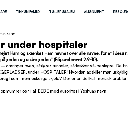
 ARE
TIKKUN FAMILY
TG JERUSALEM
ALIGNMENT
RESOUR
 min read
er under hospitaler
højet Ham og skænket Ham navnet over alle navne, for at i Jesu n
g på jorden og under jorden” (Filipperbrevet 2:9-10).
a – omringer byen, afslører tunneler, afdækker vå-benlagre. De find
EGEPLADSER, under HOSPITALER! Hvordan adskiller man uskyldig
r brugt som menneskelige skjold? Der er en delikat moralsk problems
opmuntrer os til af BEDE med autoritet i Yeshuas navn!