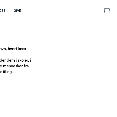
CES
GIVE
avn, hvert knæ 
er dem i skoler, i 
e mennesker fra 
tilling.