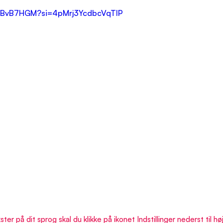
k8BvB7HGM?si=4pMrj3YcdbcVqTIP
er på dit sprog skal du klikke på ikonet Indstillinger nederst til høj