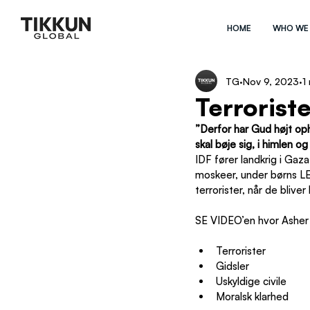
HOME
WHO WE
TG
Nov 9, 2023
1
Terrorist
”Derfor har Gud højt op
skal bøje sig, i himlen o
IDF fører landkrig i Gaz
moskeer, under børns L
terrorister, når de blive
SE VIDEO’en hvor Asher 
Terrorister
Gidsler
Uskyldige civile
Moralsk klarhed