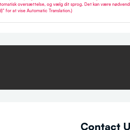
omatisk oversættelse, og vælg dit sprog. Det kan være nødvendig
)" for at vise Automatic Translation.)
Contact 