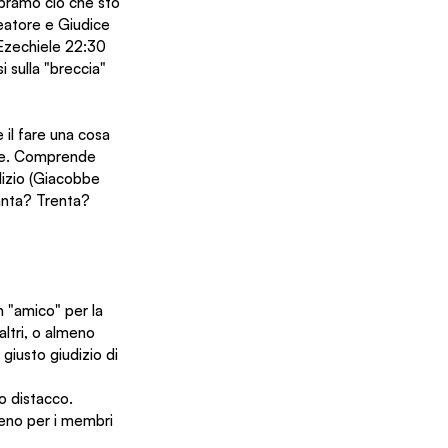
Abramo ciò che sto 
reatore e Giudice 
 Ezechiele 22:30 
 sulla "breccia" 
 il fare una cosa 
onte. Comprende 
udizio (Giacobbe 
anta? Trenta? 
 "amico" per la 
ltri, o almeno 
giusto giudizio di 
 distacco. 
lmeno per i membri 