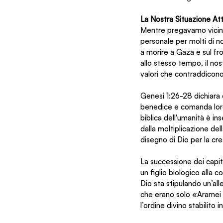
La Nostra Situazione Att
Mentre pregavamo vicino
personale per molti di n
a morire a Gaza e sul fro
allo stesso tempo, il no
valori che contraddicono 
Genesi 1:26-28 dichiara c
benedice e comanda loro 
biblica dell'umanità è in
dalla moltiplicazione del
disegno di Dio per la cr
La successione dei capit
un figlio biologico alla 
Dio sta stipulando un’al
che erano solo «Aramei e
l’ordine divino stabilito 