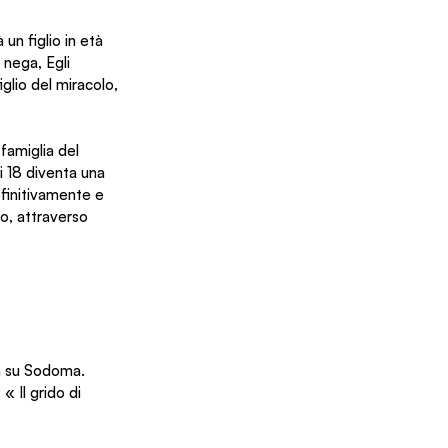
un figlio in età 
nega, Egli 
glio del miracolo, 
famiglia del 
i 18 diventa una 
efinitivamente e 
o, attraverso 
ta su Sodoma. 
 Il grido di 