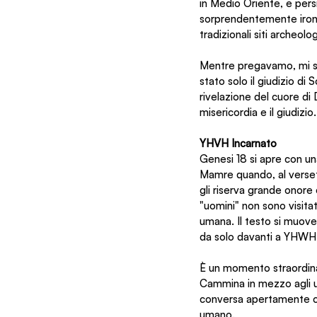
in Medio Oriente, e pers
sorprendentemente ironic
tradizionali siti archeol
Mentre pregavamo, mi son
stato solo il giudizio d
rivelazione del cuore di 
misericordia e il giudizio.
YHVH Incarnato
Genesi 18 si apre con un
Mamre quando, al verse
gli riserva grande onore
"uomini" non sono visita
umana. Il testo si muove 
da solo davanti a YHWH
È un momento straordinari
Cammina in mezzo agli uom
conversa apertamente c
umano.