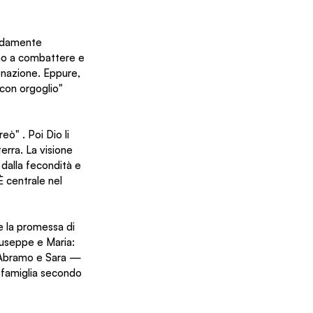
ndamente 
ano a combattere e 
a nazione. Eppure, 
con orgoglio" 
ò" . Poi Dio li 
erra. La visione 
 dalla fecondità e 
È centrale nel 
e la promessa di 
iuseppe e Maria: 
i Abramo e Sara — 
 famiglia secondo 