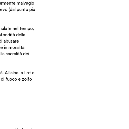
olarmente malvagio 
levò (dal punto più 
umulate nel tempo, 
ofondità della 
di abusare 
me immoralità 
la sacralità dei 
à. All'alba, a Lot e 
 di fuoco e zolfo 