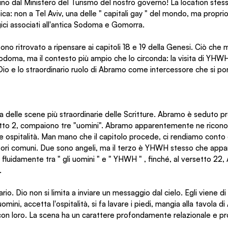
ino dal Ministero del Turismo del nostro governo! La location stess
a: non a Tel Aviv, una delle " capitali gay " del mondo, ma proprio
ogici associati all'antica Sodoma e Gomorra.
o ritrovato a ripensare ai capitoli 18 e 19 della Genesi. Ciò che m
i Sodoma, ma il contesto più ampio che lo circonda: la visita di YHW
Dio e lo straordinario ruolo di Abramo come intercessore che si pon
a delle scene più straordinarie delle Scritture. Abramo è seduto pr
tto 2, compaiono tre "uomini". Abramo apparentemente ne ricono
 e ospitalità. Man mano che il capitolo procede, ci rendiamo conto 
tori comuni. Due sono angeli, ma il terzo è YHWH stesso che appa
fluidamente tra " gli uomini " e " YHWH " , finché, al versetto 22, 
.
o. Dio non si limita a inviare un messaggio dal cielo. Egli viene di
ini, accetta l'ospitalità, si fa lavare i piedi, mangia alla tavola d
on loro. La scena ha un carattere profondamente relazionale e 