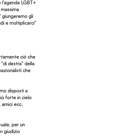
a e l'agenda LGBT+ 
a massima 
" giungeremo gli 
di e moltiplicarci" 
rtamente ciò che 
di destra" della 
azionalisti che 
amo disposti a 
ù forte in cielo 
 amici ecc. 
tuale, per un 
 giudizio 