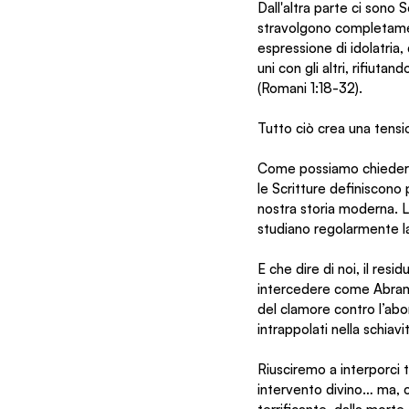
Dall'altra parte ci sono
stravolgono completamen
espressione di idolatria
uni con gli altri, rifiut
(Romani 1:18-32).
Tutto ciò crea una tensio
Come possiamo chiedere 
le Scritture definiscono
nostra storia moderna. La
studiano regolarmente l
E che dire di noi, il res
intercedere come Abramo? 
del clamore contro l’abo
intrappolati nella schia
Riusciremo a interporci t
intervento divino… ma, 