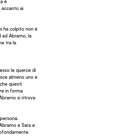
a è 
 accanto ai 
i ha colpito non è 
H ad Abramo, la 
e tra la 
esso le querce di 
sce almeno uno e 
che questi 
re in forma 
Abramo si ritrova 
 persona. 
i Abramo e Sara e 
profondamente 