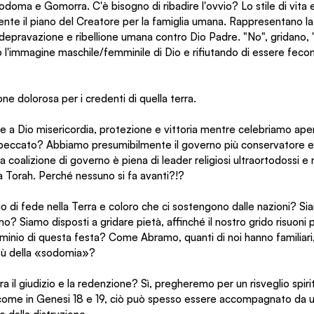
 Sodoma e Gomorra. C'è bisogno di ribadire l'ovvio? Lo stile di vit
te il piano del Creatore per la famiglia umana. Rappresentano l
, depravazione e ribellione umana contro Dio Padre. "No", gridano, 
ando l'immagine maschile/femminile di Dio e rifiutando di essere fecon
ne dolorosa per i credenti di quella terra.
a Dio misericordia, protezione e vittoria mentre celebriamo ape
 peccato? Abbiamo presumibilmente il governo più conservatore e "
 coalizione di governo è piena di leader religiosi ultraortodossi e n
a Torah. Perché nessuno si fa avanti?!?
iduo di fede nella Terra e coloro che ci sostengono dalle nazioni? Si
Siamo disposti a gridare pietà, affinché il nostro grido risuoni pi
minio di questa festa? Come Abramo, quanti di noi hanno familiari,
vitù della «sodomia»?
ra il giudizio e la redenzione? Sì, pregheremo per un risveglio spiri
come in Genesi 18 e 19, ciò può spesso essere accompagnato da un