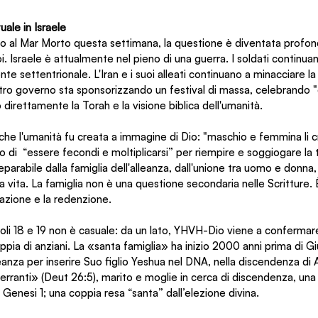
uale in Israele
 al Mar Morto questa settimana, la questione è diventata profo
oi. Israele è attualmente nel pieno di una guerra. I soldati continu
nte settentrionale. L'Iran e i suoi alleati continuano a minacciare l
stro governo sta sponsorizzando un festival di massa, celebrando "
direttamente la Torah e la visione biblica dell'umanità.
he l'umanità fu creata a immagine di Dio: "maschio e femmina li cre
di  “essere fecondi e moltiplicarsi” per riempire e soggiogare la t
separabile dalla famiglia dell'alleanza, dall'unione tra uomo e donna,
la vita. La famiglia non è una questione secondaria nelle Scritture. 
eazione e la redenzione.
oli 18 e 19 non è casuale: da un lato, YHVH-Dio viene a confermar
coppia di anziani. La «santa famiglia» ha inizio 2000 anni prima di G
leanza per inserire Suo figlio Yeshua nel DNA, nella discendenza d
rranti» (Deut 26:5), marito e moglie in cerca di discendenza, una
in Genesi 1; una coppia resa “santa” dall’elezione divina.