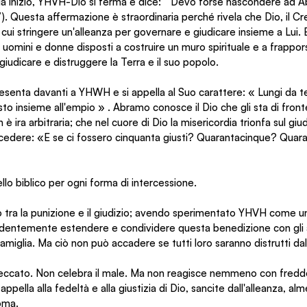
bia inizio, YHVH-Dio si ferma e dice: " Devo forse nascondere ad 
7). Questa affermazione è straordinaria perché rivela che Dio, il C
on cui stringere un'alleanza per governare e giudicare insieme a Lui.
 uomini e donne disposti a costruire un muro spirituale e a frapporsi
giudicare e distruggere la Terra e il suo popolo.
resenta davanti a YHWH e si appella al Suo carattere: « Lungi da te
giusto insieme all'empio » . Abramo conosce il Dio che gli sta di fr
n è ira arbitraria; che nel cuore di Dio la misericordia trionfa sul gi
ntercedere: «E se ci fossero cinquanta giusti? Quarantacinque? Quar
o biblico per ogni forma di intercessione.
 tra la punizione e il giudizio; avendo sperimentato YHVH come un
ardentemente estendere e condividere questa benedizione con gli a
amiglia. Ma ciò non può accadere se tutti loro saranno distrutti dal 
peccato. Non celebra il male. Ma non reagisce nemmeno con freddo
appella alla fedeltà e alla giustizia di Dio, sancite dall'alleanza, a
oma.