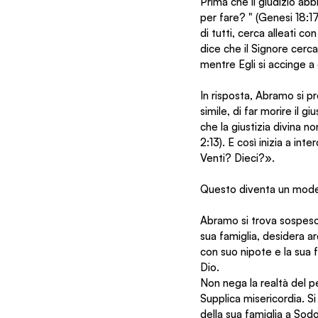
Prima che il giudizio ab
per fare? " (Genesi 18:1
di tutti, cerca alleati c
dice che il Signore cerca
mentre Egli si accinge a 
In risposta, Abramo si p
simile, di far morire il 
che la giustizia divina no
2:13). E così inizia a i
Venti? Dieci?».
Questo diventa un modell
Abramo si trova sospeso
sua famiglia, desidera 
con suo nipote e la sua f
Dio.
Non nega la realtà del 
Supplica misericordia. Si 
della sua famiglia a Sod