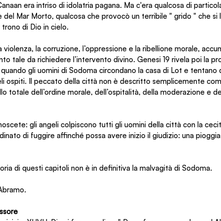
 Canaan era intriso di idolatria pagana. Ma c'era qualcosa di partic
le del Mar Morto, qualcosa che provocò un terribile " grido " che si 
 trono di Dio in cielo.
a violenza, la corruzione, l’oppressione e la ribellione morale, acc
o tale da richiedere l’intervento divino. Genesi 19 rivela poi la pr
 quando gli uomini di Sodoma circondano la casa di Lot e tentano 
i ospiti. Il peccato della città non è descritto semplicemente co
o totale dell’ordine morale, dell’ospitalità, della moderazione e del
onoscete: gli angeli colpiscono tutti gli uomini della città con la cecit
rdinato di fuggire affinché possa avere inizio il giudizio: una pioggia
storia di questi capitoli non è in definitiva la malvagità di Sodoma.
i Abramo.
essore