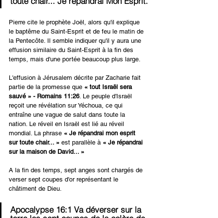
toute chair... Je répandrai Mon Esprit.
Pierre cite le prophète Joël, alors qu'il explique 
le baptême du Saint-Esprit et de feu le matin de 
la Pentecôte. Il semble indiquer qu'il y aura une 
effusion similaire du Saint-Esprit à la fin des 
temps, mais d'une portée beaucoup plus large.
L'effusion à Jérusalem décrite par Zacharie fait 
partie de la promesse que 
« tout Israël sera 
sauvé » - Romains 11:26
. Le peuple d'Israël 
reçoit une révélation sur Yéchoua, ce qui 
entraîne une vague de salut dans toute la 
nation. Le réveil en Israël est lié au réveil 
mondial. La phrase 
« Je répandrai mon esprit 
sur toute chair... » 
est parallèle à 
« Je répandrai 
sur la maison de David... »
A la fin des temps, sept anges sont chargés de 
verser sept coupes d'or représentant le 
châtiment de Dieu.
Apocalypse 16:1 Va déverser sur la 