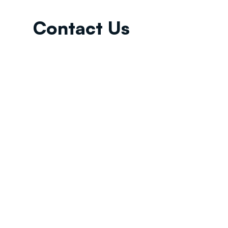
Contact Us
Email:
info@tikkunglobal.org
Member
Accredited.
Copyright © 2026
Tikkun Global
. All rights reserved
|
Privacy Policy | Developed by
Oceans