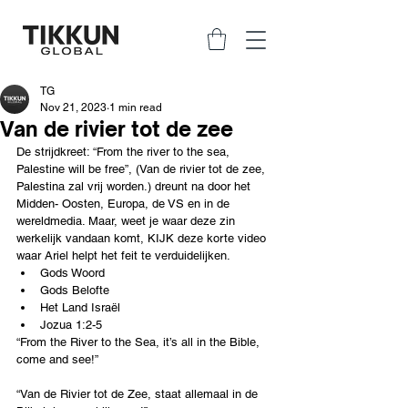
TG
Nov 21, 2023
1 min read
Van de rivier tot de zee
De strijdkreet: “From the river to the sea, 
Palestine will be free”, (Van de rivier tot de zee, 
Palestina zal vrij worden.) dreunt na door het 
Midden- Oosten, Europa, de VS en in de 
wereldmedia. Maar, weet je waar deze zin 
werkelijk vandaan komt, KIJK deze korte video 
waar Ariel helpt het feit te verduidelijken. 
Gods Woord
Gods Belofte
Het Land Israël
Jozua 1:2-5
“From the River to the Sea, it’s all in the Bible, 
come and see!”
“Van de Rivier tot de Zee, staat allemaal in de 