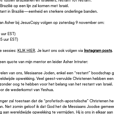
s tussen Brazilianen en Israëliërs, restant tot restant.
Brazilië op een lijn zal komen met Israël.
stant in Brazilië—eenheid en sterkere onderlinge banden.
 van Asher bij JesusCopy volgen op zaterdag 9 november om:
 uur EST)
5 uur EST)
ve sessies: 
KLIK HIER
. Je kunt ons ook volgen via 
Instagram posts
.
et een quote van mijn mentor en leider Asher Intrater:
elen van ons, Mesiaanse Joden, enkel een “restant” boodschap g
eldwijde opwekking. Veel geest-vervulde Christenen hebben een 
onder oog te hebben voor het belang van het restant van Israël. 
oor de wederkomst van Yeshua.
langer zal toestaan dat de “profetisch-apostolische” Christenen h
slaan. Net zomin geloof ik dat God het de Messiaans Joodse gemee
 aan wereldwijde opwekking te vermijden. Hij is ons in elkaar aan