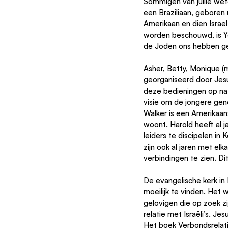
Sommigen van jullie wete
een Braziliaan, geboren
Amerikaan en dien Israël
worden beschouwd, is Ye
de Joden ons hebben ge
Asher, Betty, Monique (m
georganiseerd door Jesus
deze bedieningen op na
visie om de jongere gene
Walker is een Amerikaanse
woont. Harold heeft al j
leiders te discipelen in
zijn ook al jaren met el
verbindingen te zien. Dit
De evangelische kerk in B
moeilijk te vinden. Het w
gelovigen die op zoek zi
relatie met Israëli’s. Je
Het boek Verbondsrelati