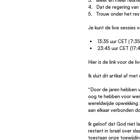
3.   Meer en meer relatie
4.   Dat de regering van 
5.   Trouw onder het re
Je kunt de live sessies
13:35 uur CET (7:35
23:45 uur CET (17:4
Hier is de link voor de li
Ik sluit dit artikel af m
“Door de jaren hebben v
oog te hebben voor wer
wereldwijde opwekking z
aan elkaar verbonden d
Ik geloof dat God niet 
restant in Israël over 
toestaan onze toewijding