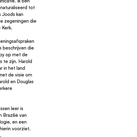
icatie. Ik ben 
aturaliseerd tot 
s Joods kan 
le zegeningen die 
 Kerk.
dieningsafspraken 
 beschrijven die 
py op met de 
 te zijn. Harold 
r in het land 
 met de visie om 
Harold en Douglas 
erkere 
ssen leer is 
n Brazilië van 
logie, en een 
ierin voorziet. 
.