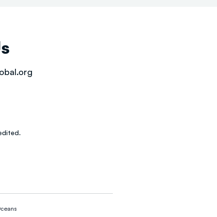
Us
obal.org
dited.
ceans