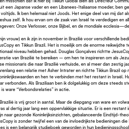
n misschien dat ik hier bij Tikkun Global dien als Directeur Commun
 uit een Japanse vader en een Libanees-Italiaanse moeder, ben gen
 voltijds. Ik ben helemaal niet Joods. Het enige deel van mij dat al
shua zelf. Ik hou ervan om de zaak van Israël te verdedigen en al
geven: Onze Verlosser, onze Bijbel, en de mondiale ecclesia—de
ijn vrouw) en ik zijn in november in Brazilië voor verschillende be
Copy en Tikkun Brazil. Het is moeilijk om de enorme reikwijdte te
tionaal niveau hebben gehad. Douglas Gonçalves richtte JesusCo
ratie van Brazilië te bereiken – om hen te inspireren om als Jezus
 missionaris die naar Brazilië verhuisde, en al meer dan zestig jaa
arenlang een relatie met Asher Intrater en richtte Tikkun Brazil op
 Koninkrijkswaarden en hen te verbinden met het restant in Israël. 
kaar verbonden. Als Braziliaan ben ik dolgelukkig om deze steeds st
 is ware “Verbondsrelaties” in actie.
razilië is vrij groot in aantal. Maar de diepgang van ware en volwa
as al dertig jaar lang een oppervlakkige situatie. Er is een restant i
jn naar gezonde Koninkrijksinzichten, gebalanceerde Eindtijd-theo
susCopy is zonder twijfel een van de invloedrijkste bedieningen die h
es is een belangrijk studieboek geworden in hun bedieningsschool