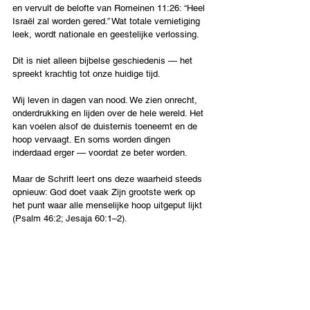
en vervult de belofte van Romeinen 11:26: “Heel 
Israël zal worden gered.” Wat totale vernietiging 
leek, wordt nationale en geestelijke verlossing.
Dit is niet alleen bijbelse geschiedenis — het 
spreekt krachtig tot onze huidige tijd.
Wij leven in dagen van nood. We zien onrecht, 
onderdrukking en lijden over de hele wereld. Het 
kan voelen alsof de duisternis toeneemt en de 
hoop vervaagt. En soms worden dingen 
inderdaad erger — voordat ze beter worden.
Maar de Schrift leert ons deze waarheid steeds 
opnieuw: God doet vaak Zijn grootste werk op 
het punt waar alle menselijke hoop uitgeput lijkt 
(Psalm 46:2; Jesaja 60:1–2).
Als jij door een persoonlijke crisis gaat, of ziet 
hoe de wereld uit elkaar lijkt te vallen en je 
afvraagt waar God is — houd moed. Het 
moment dat als het einde voelt, kan het 
moment zijn waarop God Zijn grootste 