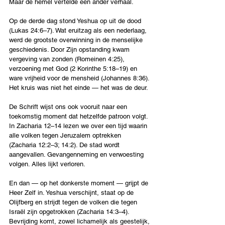
Maar de hemel vertelde een ander verhaal.
Op de derde dag stond Yeshua op uit de dood 
(Lukas 24:6–7). Wat eruitzag als een nederlaag, 
werd de grootste overwinning in de menselijke 
geschiedenis. Door Zijn opstanding kwam 
vergeving van zonden (Romeinen 4:25), 
verzoening met God (2 Korinthe 5:18–19) en 
ware vrijheid voor de mensheid (Johannes 8:36). 
Het kruis was niet het einde — het was de deur.
De Schrift wijst ons ook vooruit naar een 
toekomstig moment dat hetzelfde patroon volgt. 
In Zacharia 12–14 lezen we over een tijd waarin 
alle volken tegen Jeruzalem optrekken 
(Zacharia 12:2–3; 14:2). De stad wordt 
aangevallen. Gevangenneming en verwoesting 
volgen. Alles lijkt verloren.
En dan — op het donkerste moment — grijpt de 
Heer Zelf in. Yeshua verschijnt, staat op de 
Olijfberg en strijdt tegen de volken die tegen 
Israël zijn opgetrokken (Zacharia 14:3–4). 
Bevrijding komt, zowel lichamelijk als geestelijk, 