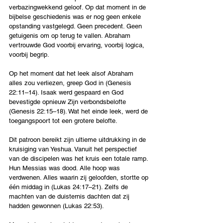
verbazingwekkend geloof. Op dat moment in de 
bijbelse geschiedenis was er nog geen enkele 
opstanding vastgelegd. Geen precedent. Geen 
getuigenis om op terug te vallen. Abraham 
vertrouwde God voorbij ervaring, voorbij logica, 
voorbij begrip.
Op het moment dat het leek alsof Abraham 
alles zou verliezen, greep God in (Genesis 
22:11–14). Isaak werd gespaard en God 
bevestigde opnieuw Zijn verbondsbelofte 
(Genesis 22:15–18). Wat het einde leek, werd de 
toegangspoort tot een grotere belofte.
Dit patroon bereikt zijn ultieme uitdrukking in de 
kruisiging van Yeshua. Vanuit het perspectief 
van de discipelen was het kruis een totale ramp. 
Hun Messias was dood. Alle hoop was 
verdwenen. Alles waarin zij geloofden, stortte op 
één middag in (Lukas 24:17–21). Zelfs de 
machten van de duisternis dachten dat zij 
hadden gewonnen (Lukas 22:53).