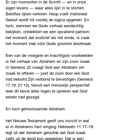
Er zijn momenten in de Schrift — en in onze 
eigen levens — waar alles lijkt in te storten. 
Beloftes lijken verloren. Hoop voelt irrationeel. 
Geloof wordt tot voorbij de logica opgerekt. En 
toch, wanneer we Gods verhaal aandachtig 
bekijken, ontdekken we een opvallend patroon: 
het moment dat eruitziet als het einde, is vaak 
het moment vlak vóór Gods grootste doorbraak.
Een van de vroegste en krachtigste voorbeelden 
is het verhaal van Abraham en zijn zoon Isaak. 
In Genesis 22 vraagt God aan Abraham om 
Isaak te offeren — juist de zoon door wie God 
had beloofd Zijn verbond te bevestigen (Genesis 
17:19; 21:12). Vanuit een menselijk perspectief 
leek dit bevel alles tegen te spreken wat God 
eerder had gezegd.  
En toch gehoorzaamde Abraham.
Het Nieuwe Testament geeft ons inzicht in wat 
er in Abrahams hart omging. Hebreeën 11:17–19 
legt uit dat Abraham geloofde dat God Isaak 
zelfs uit de dood kon opwekken. Dat is een 