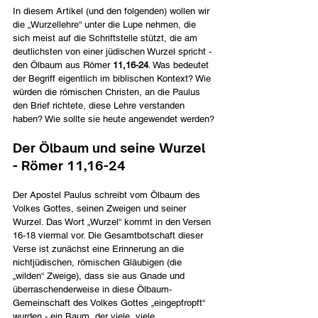
In diesem Artikel (und den folgenden) wollen wir 
die „Wurzellehre“ unter die Lupe nehmen, die 
sich meist auf die Schriftstelle stützt, die am 
deutlichsten von einer jüdischen Wurzel spricht - 
den Ölbaum aus Römer 
11,16-24
. Was bedeutet 
der Begriff eigentlich im biblischen Kontext? Wie 
würden die römischen Christen, an die Paulus 
den Brief richtete, diese Lehre verstanden 
haben? Wie sollte sie heute angewendet werden?
Der Ölbaum und seine Wurzel 
- Römer 11,16-24
Der Apostel Paulus schreibt vom Ölbaum des 
Volkes Gottes, seinen Zweigen und seiner 
Wurzel. Das Wort „Wurzel“ kommt in den Versen 
16-18 viermal vor. Die Gesamtbotschaft dieser 
Verse ist zunächst eine Erinnerung an die 
nichtjüdischen, römischen Gläubigen (die 
„wilden“ Zweige), dass sie aus Gnade und 
überraschenderweise in diese Ölbaum-
Gemeinschaft des Volkes Gottes „eingepfropft“ 
wurden - ein Baum, der viele, viele 