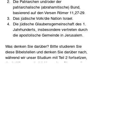
Die Patriarchen und/oder der 
patriarchalische (abrahamitische) Bund, 
basierend auf den Versen Römer 11,27-29.
Das jüdische Volk/die Nation Israel.
Die jüdische Glaubensgemeinschaft des 1. 
Jahrhunderts, insbesondere vertreten durch 
die apostolische Gemeinde in Jerusalem.
Was denken Sie darüber? Bitte studieren Sie 
diese Bibelstellen und denken Sie darüber nach, 
während wir unser Studium mit Teil 2 fortsetzen, 
der in Kürze erscheint. Versuchen Sie so weit 
wie möglich, nicht Ihre eigene Theologie oder 
Ideen in den Text zu „importieren“; versuchen 
Sie sich vorzustellen, dass Sie ein 
nichtjüdischer, römischer Christ sind (einige 
kannten Juden, andere nicht), der diesen Brief 
während eines Gottesdienstes öffentlich 
vorgelesen bekommt. Wie hätte es sich 
angehört? Wer oder was ist diese 
geheimnisvolle Wurzel?
Deutsch