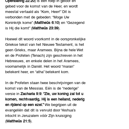
Openbaring 22:20
) is een roep in geloof en 
gebed voor de komst van de Heer, en wordt 
meestal vertaald als “Kom, Heer!” Dit is 
verbonden met de gebeden: “Moge Uw 
Koninkrijk kome” (
Mattheüs 6:10
) en “Gezegend 
is Hij die komt” (
Mattheüs 23:39
).
Hoewel dit woord voorkomt in de oorspronkelijke 
Griekse tekst van het Nieuwe Testament, is het 
geen Grieks, maar Aramees. Bijna de hele Wet 
en de Profeten (Tenach) zijn geschreven in het 
Hebreeuws, en enkele delen in het Aramees, 
voornamelijk in Daniël. Het woord “maran” 
betekent heer, en “atha” betekent kom.
In de Profeten staan twee beschrijvingen van de 
komst van de Messias. Eén is de “nederige” 
versie in 
Zacharia 9:9: “Zie, uw koning zal tot u 
komen, rechtvaardig, Hij is een heiland, nederig 
en rijdend op een ezel.”
 We begrijpen uit de 
evangeliën dat dit is vervuld door Yeshua’s 
intocht in Jeruzalem vóór Zijn kruisiging 
(
Mattheüs 21:5
).