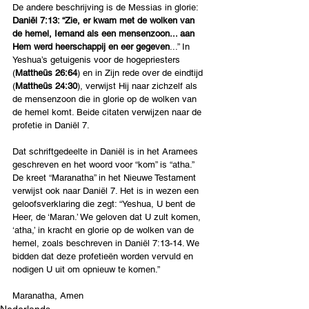
De andere beschrijving is de Messias in glorie: 
Daniël 7:13: “Zie, er kwam met de wolken van 
de hemel, Iemand als een mensenzoon... aan 
Hem werd heerschappij en eer gegeven
...” In 
Yeshua’s getuigenis voor de hogepriesters 
(
Mattheüs 26:64
) en in Zijn rede over de eindtijd 
(
Mattheüs 24:30
), verwijst Hij naar zichzelf als 
de mensenzoon die in glorie op de wolken van 
de hemel komt. Beide citaten verwijzen naar de 
profetie in Daniël 7.
Dat schriftgedeelte in Daniël is in het Aramees 
geschreven en het woord voor “kom” is “atha.” 
De kreet “Maranatha” in het Nieuwe Testament 
verwijst ook naar Daniël 7. Het is in wezen een 
geloofsverklaring die zegt: “Yeshua, U bent de 
Heer, de ‘Maran.’ We geloven dat U zult komen, 
‘atha,’ in kracht en glorie op de wolken van de 
hemel, zoals beschreven in Daniël 7:13-14. We 
bidden dat deze profetieën worden vervuld en 
nodigen U uit om opnieuw te komen.”
Maranatha, Amen
Nederlands