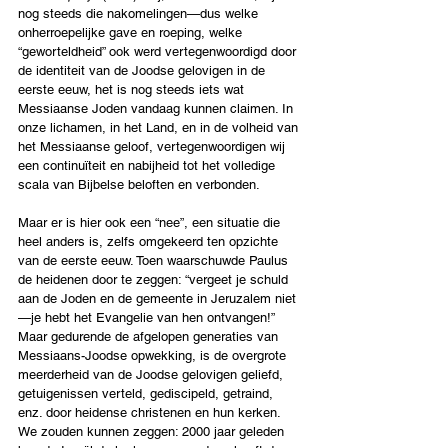
nog steeds die nakomelingen—dus welke 
onherroepelijke gave en roeping, welke 
“geworteldheid” ook werd vertegenwoordigd door 
de identiteit van de Joodse gelovigen in de 
eerste eeuw, het is nog steeds iets wat 
Messiaanse Joden vandaag kunnen claimen. In 
onze lichamen, in het Land, en in de volheid van 
het Messiaanse geloof, vertegenwoordigen wij 
een continuïteit en nabijheid tot het volledige 
scala van Bijbelse beloften en verbonden.
Maar er is hier ook een “nee”, een situatie die 
heel anders is, zelfs omgekeerd ten opzichte 
van de eerste eeuw. Toen waarschuwde Paulus 
de heidenen door te zeggen: “vergeet je schuld 
aan de Joden en de gemeente in Jeruzalem niet
—je hebt het Evangelie van hen ontvangen!” 
Maar gedurende de afgelopen generaties van 
Messiaans-Joodse opwekking, is de overgrote 
meerderheid van de Joodse gelovigen geliefd, 
getuigenissen verteld, gediscipeld, getraind, 
enz. door heidense christenen en hun kerken. 
We zouden kunnen zeggen: 2000 jaar geleden 