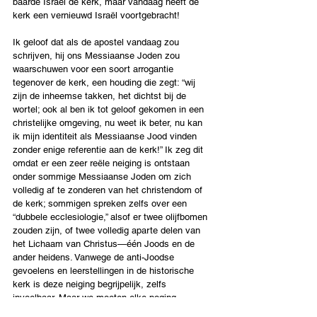
baarde Israël de kerk, maar vandaag heeft de 
kerk een vernieuwd Israël voortgebracht!
Ik geloof dat als de apostel vandaag zou 
schrijven, hij ons Messiaanse Joden zou 
waarschuwen voor een soort arrogantie 
tegenover de kerk, een houding die zegt: “wij 
zijn de inheemse takken, het dichtst bij de 
wortel; ook al ben ik tot geloof gekomen in een 
christelijke omgeving, nu weet ik beter, nu kan 
ik mijn identiteit als Messiaanse Jood vinden 
zonder enige referentie aan de kerk!” Ik zeg dit 
omdat er een zeer reële neiging is ontstaan 
onder sommige Messiaanse Joden om zich 
volledig af te zonderen van het christendom of 
de kerk; sommigen spreken zelfs over een 
“dubbele ecclesiologie,” alsof er twee olijfbomen 
zouden zijn, of twee volledig aparte delen van 
het Lichaam van Christus—één Joods en de 
ander heidens. Vanwege de anti-Joodse 
gevoelens en leerstellingen in de historische 
kerk is deze neiging begrijpelijk, zelfs 
invoelbaar. Maar we moeten elke poging 
weerstaan om deze houding te legitimeren of te 