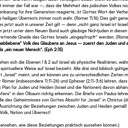
t immer der Fall war –, dass die Mehrheit des jüdischen Volkes nic
nbarung für ihre Generation reagierte, ist Gottes Wort der Verhei
eiligen Überrests immer noch wahr. (Römer 11:16) Dies galt genaus
s jetzt auch in unserer Zeit gilt – denn „nicht ganz Israel ist Israel“
en jetzt unter dem Neuen Bund auch gläubige Nichtjuden in dies
rettende Gnade des Gottes Israels „eingepfropft“ werden. (Römer 
riggebliebene“ Volk des Glaubens an Jesus – zuerst den Juden und 
s „ein neuer Mensch“. (Eph 2:15)
n sich die Ebenen 1 & 2 auf Israel als physische Realitäten, wäh
spirituellere Weise auf Israel bezieht. Alle drei sind biblisch gülti
t „Israel“ meint, und wir können uns zu unterschiedlichen Zeiten 
Römer (insbesondere 11:11-26) und Epheser (2:11-3:6) lehren, dass 
Plan für Juden und Heiden (Israel und die Nationen) davon abhäng
pfens“ in den Ölbaum richtig erkennen. Die Briefe von Paulus lehre
e des Geheimnisses von Gottes Absicht für „Israel“ in Christus (
e Ausrichtung der Beziehungen zwischen Juden und Heiden gemäß a
Volk, Nation und Überrest!
ns ansehen, wie diese Beziehungen praktisch aussehen können.)