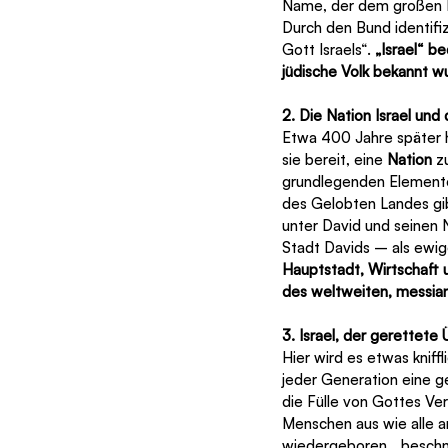
Name, der dem großen P
Durch den Bund identifiz
Gott Israels“. 
„Israel“ b
jüdische Volk bekannt w
2. Die Nation Israel und 
Etwa 400 Jahre später h
sie bereit, eine 
Nation
 z
grundlegenden Elemente 
des Gelobten Landes gib
unter David und seinen 
Stadt Davids – als ewig
Hauptstadt, Wirtschaft 
des weltweiten, messian
3. Israel, der gerettete 
Hier wird es etwas kniff
jeder Generation eine ge
die Fülle von Gottes Ver
Menschen aus wie alle an
wiedergeboren, „beschni