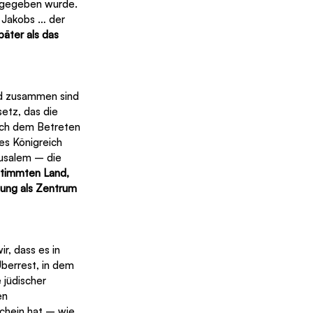
 gegeben wurde. 
d Jakobs … der 
äter als das 
nd zusammen sind 
etz, das die 
ach dem Betreten 
es Königreich 
usalem – die 
stimmten Land, 
ung als Zentrum 
r, dass es in 
berrest, in dem 
 jüdischer 
en 
chein hat – wie 