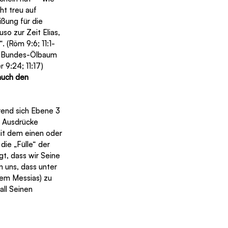
ht treu auf 
ßung für die 
o zur Zeit Elias, 
. (Röm 9:6; 11:1-
en Bundes-Ölbaum 
9:24; 11:17) 
auch den 
rend sich Ebene 3 
ge Ausdrücke 
mit dem einen oder 
die „Fülle“ der 
t, dass wir Seine 
n uns, dass unter 
dem Messias) zu 
ll Seinen 