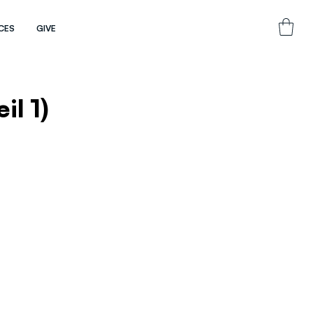
CES
GIVE
il 1)