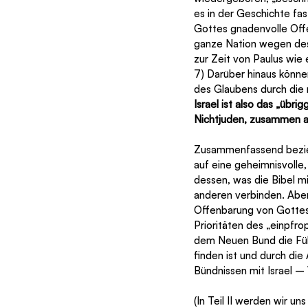
es in der Geschichte fas
Gottes gnadenvolle Offe
ganze Nation wegen des h
zur Zeit von Paulus wie e
7) Darüber hinaus könn
des Glaubens durch die 
Israel ist also das „üb
Nichtjuden, zusammen al
Zusammenfassend beziehe
auf eine geheimnisvolle, 
dessen, was die Bibel mi
anderen verbinden. Aber 
Offenbarung von Gottes 
Prioritäten des „einpfro
dem Neuen Bund die Füll
finden ist und durch di
Bündnissen mit Israel – 
(In Teil II werden wir u