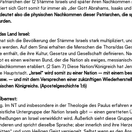
atriarchen der 12 Stämme Israels und später ihren Nachkommen
iert sich Gott somit für immer als „der Gott Abrahams, Isaaks un
edeutet also die physischen Nachkommen dieser Patriarchen, die sp
urden.
das Land Israel:
at sich die Bevölkerung der Stämme Israels stark multipliziert, u
u werden. Auf dem Sinai erhalten die Menschen die Thora/das Ges
enthält, die ihre Kultur, Gesetze und Gesellschaft definieren. N
t es einen weiteren Bund, der die Nation als ewiges, messianisch
Nachkommen etabliert. (2 Sam 7) Diese Nation/Königreich hat Jer
e Hauptstadt. 
„Israel“ wird somit zu einer Nation – mit einem be
usw. – und mit dem Versprechen einer zukünftigen Wiederherstell
ischen Königreichs. (Apostelgeschichte 1:6)
Überrest:
lig. Im NT und insbesondere in der Theologie des Paulus erfahren wi
istliche Untergruppe der Nation Israels gibt – einen geretteten Ü
heißungen an Israel verwirklicht wird. Äußerlich sieht diese Gruppe
deren und spricht dieselbe Sprache; aber innerlich sind ihre Herz
tten“ und vom Heiligen Geist versiegelt. Selbst wenn es den Ans