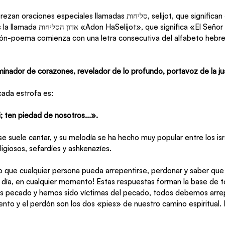
peciales llamadas סליחות, selijot, que significan «perdón». Una 
oración muy conocida es la llamada אדון הסליחות «Adon HaSelijot», que signific
ión-poema comienza con una letra consecutiva del alfabeto hebre
nador de corazones, revelador de lo profundo, portavoz de la just
cada estrofa es:
 ten piedad de nosotros...».
 suele cantar, y su melodía se ha hecho muy popular entre los is
igiosos, sefardíes y ashkenazíes.
lio que cualquier persona pueda arrepentirse, perdonar y saber que 
 día, en cualquier momento! Estas respuestas forman la base de to
 pecado y hemos sido víctimas del pecado, todos debemos arrep
ento y el perdón son los dos «pies» de nuestro camino espiritual.