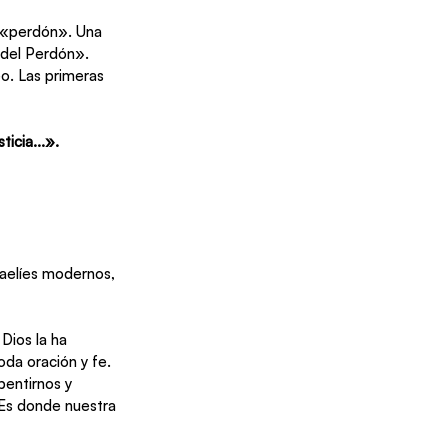
a «El Señor del Perdón».
o. Las primeras 
icia...».
raelíes modernos, 
Dios la ha 
da oración y fe. 
entirnos y 
 Es donde nuestra 