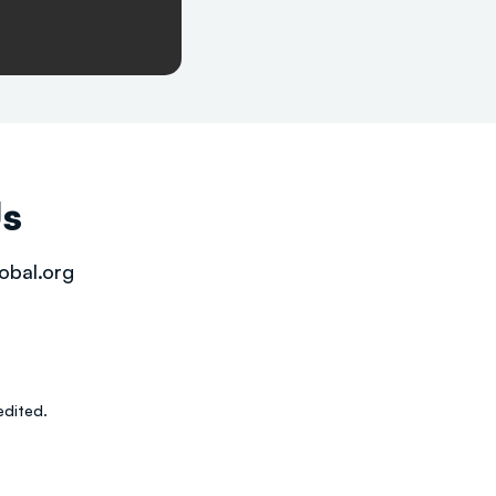
Us
obal.org
dited.