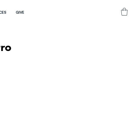
CES
GIVE
tro