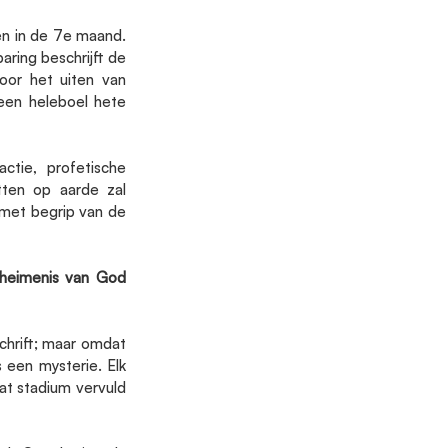
n in de 7e maand. 
ring beschrijft de 
or het uiten van 
een heleboel hete 
tie, profetische 
ten op aarde zal 
met begrip van de 
heimenis van God 
chrift; maar omdat 
een mysterie. Elk 
t stadium vervuld 