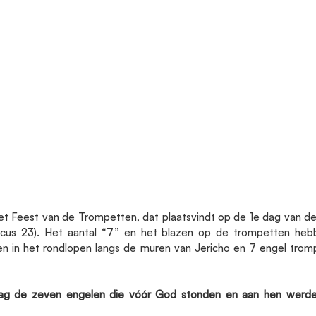
t Feest van de Trompetten, dat plaatsvindt op de 1e dag van d
iticus 23). Het aantal “7” en het blazen op de trompetten heb
n in het rondlopen langs de muren van Jericho en 7 engel tromp
ag de zeven engelen die vóór God stonden en aan hen werde