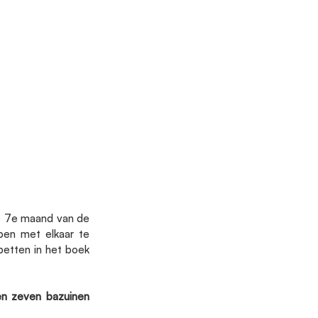
e 7e maand van de 
ben met elkaar te 
etten in het boek 
n zeven bazuinen 