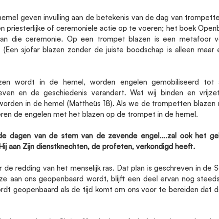
emel geven invulling aan de betekenis van de dag van trompette
 priesterlijke of ceremoniele actie op te voeren; het boek Openba
 van die ceremonie. Op een trompet blazen is een metafoor vo
 (Een sjofar blazen zonder de juiste boodschap is alleen maar 
en wordt in de hemel, worden engelen gemobiliseerd tot ac
ven en de geschiedenis verandert. Wat wij binden en vrijzet
worden in de hemel (Mattheüs 18). Als we de trompetten blazen 
eren de engelen met het blazen op de trompet in de hemel.
de dagen van de stem van de zevende engel….zal ook het ge
ij aan Zijn dienstknechten, de profeten, verkondigd heeft. 
de redding van het menselijk ras. Dat plan is geschreven in de S
ze aan ons geopenbaard wordt, blijft een deel ervan nog steeds 
rdt geopenbaard als de tijd komt om ons voor te bereiden dat da