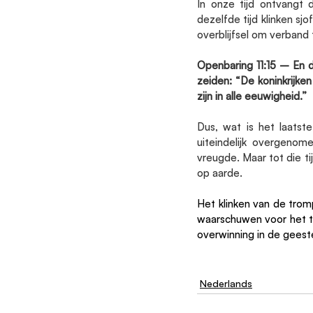
In onze tijd ontvangt d
dezelfde tijd klinken sj
overblijfsel om verband 
Openbaring 11:15 – En d
zeiden: “De koninkrijken
zijn in alle eeuwigheid.”
Dus, wat is het laats
uiteindelijk overgenom
vreugde. Maar tot die ti
op aarde.
Het klinken van de tro
waarschuwen voor het tr
overwinning in de geeste
Nederlands