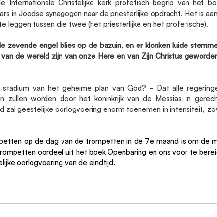
e Internationale Christelijke kerk profetisch begrip van het bo
ofars in Joodse synagogen naar de priesterlijke opdracht. Het is aan
te leggen tussen die twee (het priesterlijke en het profetische).
e zevende engel blies op de bazuin, en er klonken luide stemmen
 van de wereld zijn van onze Here en van Zijn Christus geworden,
te stadium van het geheime plan van God? - Dat alle regering
en zullen worden door het koninkrijk van de Messias in gerech
jd zal geestelijke oorlogvoering enorm toenemen in intensiteit, zow
mpetten op de dag van de trompetten in de 7e maand is om de 
ompetten oordeel uit het boek Openbaring en ons voor te bereid
lijke oorlogvoering van de eindtijd.