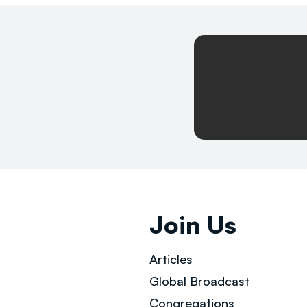
Join Us
Articles
Global Broad
cast
Congregations