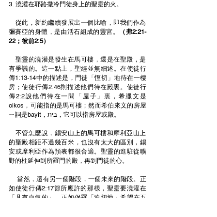
3. 澆灌在耶路撒冷門徒身上的聖靈的火。
   從此，新約繼續發展出一個比喻，即我們作為
彌賽亞的身體，是由活石組成的靈宮。
（弗2:21-
22；彼前2:5）
   聖靈的澆灌是發生在馬可樓，還是在聖殿，是
有爭議的。這一點上，聖經並無細述。在使徒行
傳1:13-14中的描述是，門徒
「
恆切
」地
待在一樓
房；使徒行傳2:46則描述他們待在殿裏。使徒行
傳2:2說他們待在一間
「
屋子
」裏
，希臘文是
oikos，可能指的是馬可樓；然而希伯來文的房屋
ㄧ詞是bayit，בית，它可以指房屋或殿。
   不管怎麼說，錫安山上的馬可樓和摩利亞山上
的聖殿相距不過幾百米，也沒有太大的區別，錫
安或摩利亞作為預表都很合適。聖靈的進駐從曠
野的柱延伸到所羅門的殿，再到門徒的心。
    當然，還有另一個階段，一個未來的階段。正
如使徒行傳2:17節所應許的那樣，聖靈要澆灌在
「
凡有血氣的
」
。正如保羅
「
迫切地
」
希望在五
旬節到耶路撒冷
（徒20:16）
，我們在每年的這個
聖日，也
「
迫切地
」
為全球、末世的大澆灌禱