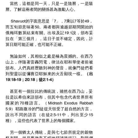
   當然，這都是同一天，只是一是陰曆，一是陽
曆。了解這兩者間的關係甚為激勵人心。
    Shavuot的字面意思是
「
7
」
，7乘以7等於49，
而五旬節意味著50。兩者都與逾越節期間開始的
俄梅珥數算結束有關。出埃及記19:1說，頒布妥
拉在
「
第三個月
」
，這日子並不確定，因此，計
算日期可能正確，也可能不正確。
   無論如何，其相似之處是極為震撼的。在西乃
山上，伴隨著雷轟閃電，律法在耶和華使者前被
頒布。人們真經歷聽到神的聲音，就像門徒們看
到聖靈以從彌賽亞耶穌來的火舌顯現一樣。
（出
19:18-19；20:18；徒2:1-4）
   甚至有一個拉比的傳統說，雖然在西乃山，妥
拉是以希伯來語頒布，但其中包含代表世界所有
國家的70種語言。（Midrash Exodus Rabbah 
5:9）耶路撒冷的門徒從天領受了超自然的方言，
說出不同的語言（在徒2:5-11中，列出至少15
種），這些也代表了世界上的每個國家。
   另一個猶太人傳統，是與七七節所規定的穀物