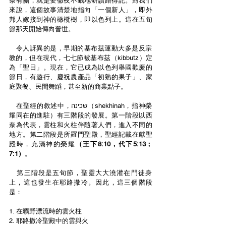
祭有關，就是要徹夜不眠地研讀路得記。對我們
來說，這個故事清楚地指向
「
一個新人
」
，即外
邦人嫁接到神的橄欖樹，即以色列上。這在五旬
節那天開始傳向普世。
   令人訝異的是，早期的基布茲運動大多是反宗
教的，但在現代，七七節被基布茲（kibbutz）定
為
「
聖日
」
。現在，它已成為以色列舉國歡慶的
節日，有遊行、慶祝農產品
「
初熟的果子
」
、家
庭聚餐、民間舞蹈，甚至新的商業點子。
   在聖經的敘述中，שכינה（shekhinah，指神榮
耀同在的進駐）有三階段的發展。第一階段以西
奈為代表，雲柱和火柱伴隨著人們，進入不同的
地方。第二階段是所羅門聖殿，聖經記載在獻聖
殿時，充滿神的榮耀
（王下8:10，代下5:13；
7:1）
。
   第三階段是五旬節，聖靈大大澆灌在門徒身
上，這也發生在耶路撒冷。因此，這三個階段
是：
1. 在曠野漂流時的雲火柱
2. 耶路撒冷聖殿中的雲與火