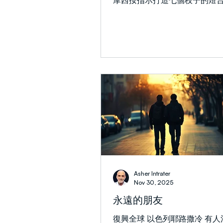
摩西按指示打造七個枝子的燈
幕的聖所之中（出25:31-40
負責照管燈台，但經文並未明
的屬靈含義。 這是相傳由馬加
新獻祭，並在光明節期間使用
明節使用的燈台在希伯來語中
「Hanukiah」，它擁有九盞
天，每天加一盞，另有一盞用
燈的火種）。這並不是會幕金
品，但在猶太宗教傳統中，它
已成為該燈台的象徵。 第二個
先知撒迦利亞看見的一幅異象
的金燈台，兩側各有一棵橄欖
著主藉著祂的恩典和祂的靈，
與聖殿（亞4:1-10）。此異象
Asher Intrater
以色列國徽與國璽的設計基礎。
Nov 30, 2025
層面見於啟示錄，約翰因著超
永遠的朋友
見耶穌榮耀的顯現，他佇立在
間，這七個燈台象徵小亞細亞
復興全球 以色列耶路撒冷 有