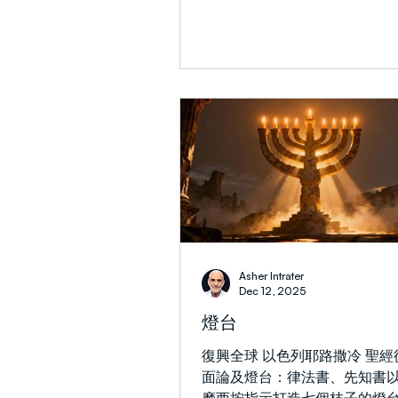
我們看不清祂的計劃時，才會
（Subtitles/CC, Auto-trans
但確實有一個計劃，它始終存
擇你的語言, 然後, 你必須再點擊
動轉換” (English (auto-generated
會列出自動轉換的各種語言。)
球直播中，艾立耶以預言的靈
光明節 —— 「 預言中的靈意
作見證 」（啟19:10）。他引
太歷史去梳理馬加比起義、希
播、聖殿被毀以及後世猶太人
治的抗爭。艾立耶剖析了先知
缺乏這能力是如何塑造著人們
度、民族的存續以及神救贖計
本信息還探討了天使的角色、
Asher Intrater
權能，以及聖經預言如何清晰
Dec 12, 2025
與當今現實。願你聆聽之際能
燈台
受激勵，向身邊的猶太朋友們
愛與真理。
復興全球 以色列耶路撒冷 聖
面論及燈台：律法書、先知書