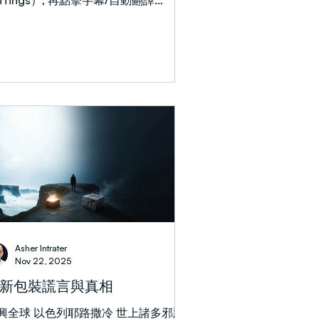
ettings）, 再點擊字幕/自動翻譯
ubtitles/CC, Auto-translate）來選
你的語言, 然後, 你必須再點擊 “英文/自
換” (English (auto-generated), 銀幕
列出自動轉換的各種語言。) 在本週的
球直播中，艾立耶教導耶利米書31章，
調新約的應許 —— 神將祂的律法寫在
們心版上，不再記念我們的罪。透過耶
米的榜樣，艾立耶強調一種兼具真理與
淚的生命：既為神的道挺身而出的勇
，又滿懷為祂子民哀哭代求的柔軟心
。他將這一點與羅馬書9章保羅對以色
的深切哀慟相呼應，呼召我們同時持守
念與憐憫。艾立耶講到，持守信念與憐
將引領我們進入與天父更深的親密關
Asher Intrater
，領受祂對世界榮耀計劃的啟示，並得
Nov 22, 2025
「站在破口中」的勇氣。
新包裝謊言與真相
興全球 以色列耶路撒冷 世上諸多邪惡