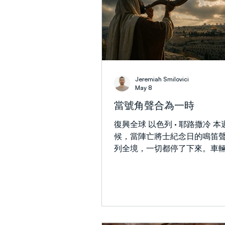
Strengthening the Remnant
Jeremiah Smilovici
May 8
當號角聲合為一時
復興全球 以色列 · 耶路撒冷 
候，當陣亡將士紀念日的鳴笛
列全境，一切都停了下來。車
下，人們佇立不動，空氣中瀰
追思氛圍。在家中，我的兩個
歲和十八個月大，靜靜聆聽著
眼中看出了恐懼。她們以為那
報。在那一刻，她們還分不清
別。 我反覆思想。它促使我重新思考聖