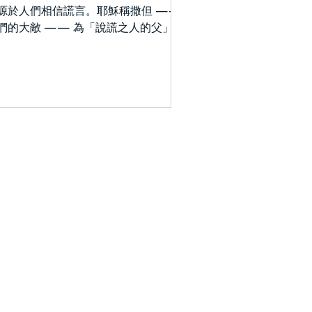
源於人們相信謊言。耶穌稱撒但 ——
們的大敵 —— 為「說謊之人的父」
約8:44）。若真相本質上更合乎邏
、更健康、更道德，為何人們仍相信謊
？簡而言之，他們必然被反覆灌輸的虛
資訊所說服。謊言若被不斷重覆，終將
當作事實接受。 謊言的傳播有兩種手
：將本質良善之事扭曲為惡，或將本質
惡之事美化為善。現代媒體操作中，當
件不利於某人的政治主張時，他便試圖
扭轉輿論」，將情勢包裝成對己方有利
勝利。若對手取得成就，則試圖將功勞
為己有。 謊言必將善事貶為惡，或將
事美化為善。謊言透過包裝扭曲真相，
其呈現與本質截然相反的樣貌。連撒但
試圖裝作光明的天使（林後11:14）。
賽亞書 5章20節 禍哉！那些稱惡為
、稱善為惡，以暗為光、以光為暗，以
為甜、以甜為苦的人。 近期，某部小