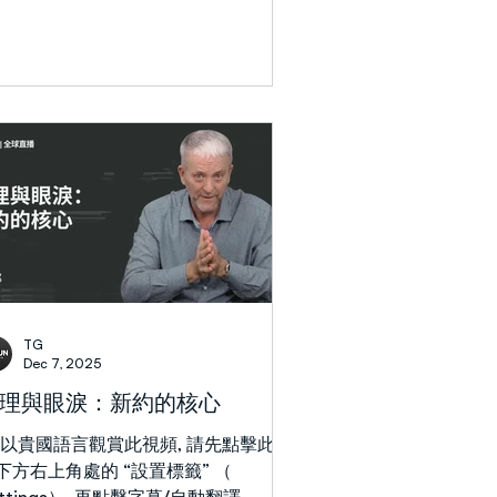
:11,12,16）。他們擁有甚麼呢？ 亞伯拉
ubtitles/CC, Auto-translate）來選
與撒拉為何獨特？ 他們致力於「外
你的語言, 然後, 你必須再點擊 “英文/自
」或「傳福音」 ——...
換” (English (auto-generated), 銀幕
列出自動轉換的各種語言。) 在本週的
息中，亞設闡明嫉妒與冒犯的屬靈根
，從拉結與利亞的故事一路追溯到撒但
悖逆。他揭示這些同樣的模式如何至今
影響著我們的生活，並以約瑟的典範為
照 —— 在遭遇不公時，約瑟選擇了信
、降服與品格。 信靠神全然的主權與
然的良善，能幫助我們克服「受害者心
」。正如施洗約翰所言：「若不是從天
賜的，人就不能得甚麼。」（約3:27）
TG
正: 影片介紹「一切屬靈邪惡的根源與
Dec 7, 2025
靈成功的關鍵」最後一段的最後一句應
理與眼淚：新約的核心
 協同效應 。
欲以貴國語言觀賞此視頻, 請先點擊此視
下方右上角處的 “設置標籤” （