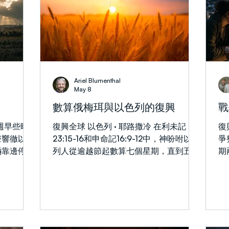
ISRAEL AT WAR
War with Iran
TRUTH
Ariel Blumenthal
May 8
數算俄梅珥與以色列的復興
戰
本週早些時
復興全球 以色列 · 耶路撒冷 在利未記
復
聲響徹以色
23:15-16和申命記16:9-12中，神吩咐以色
爭
輛靠邊停
列人從逾越節起數算七個星期，直到五旬
期
漫著沉重的
節（Shavuot）。這被稱為「數算俄梅
普
小女兒，六
珥」，即小麥成熟直至春季收割的時節。
久
，我從她們
也正是兩千年前的這個時節，復活的耶穌
飛
是防空警
也曾花費四十天向門徒講解神的國（徒
2
兩者的區
1:3）。使徒行傳的作者路加，以門徒那
一
句著名的提問，為我們總結了這四十天的
灣