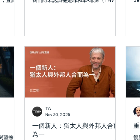
台，置於會
我們尚未認識祂是耶和華-耶穌（YHVH-
S
神曾應許大衛：他的王位必被永遠堅立
）。祭司須
Yeshua） —— 天軍的元帥、全地的主
（S
（撒下7:13,16；詩89:3-4），他的國必
確指示燈台
宰、神烈怒的執行官，更是全能且「主宰
擇
在全地加增無窮盡（賽9:7；49
比家族重
萬有」（pantokratic）的君王。 為應對
動轉
的燈台。光
眼前發生的事件，我們需要徹底改變對耶
會
稱為
穌身份的認知。這正是約翰在拔摩島所經
全
燈（點燃八
歷的改變。 約翰在拔摩島的經歷令他深
強
於點燃其他
感震撼，經歷了徹底的改變。這位「主所
我
燈台的複製
愛的約翰」曾認識耶穌為他的朋友，在
利
某種程度上
「最後的晚餐」中曾倚靠耶穌胸膛，如
眼
層面源於
今，卻俯伏在耶和華-耶穌（YHVH-
氣
：一座奧秘
Yeshua）腳前，像死了一樣（啟1:13-
腸
樹。這象徵
17）。我們每個人都要經歷自己的拔摩島
列
要恢復錫安
式轉化。如果無法面對啟示錄中啟示的耶
信
也成為現代
穌，我們又如何面對書中記載的事件呢？
憫
TG
 第三個
耶穌有兩種形像：一種是榮耀如火的形
係
Nov 30, 2025
自然異象看
像，另一種是未得榮耀的人類形像。祂第
著
一個新人：猶太人與外邦人合而
重
七個燈台中
一次來時，是平凡謙卑地騎著驢子（亞
為一
的七個教會
9:9；太21:1-9）。但祂再來時，將以榮耀
人渴望擁有
復