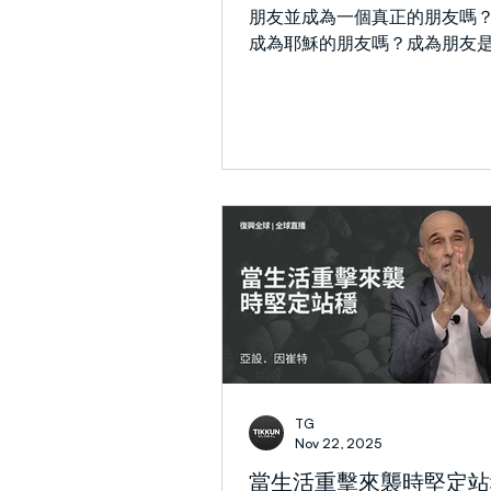
（啟1:12, 20），同時也象徵
朋友並成為一個真正的朋友嗎
外邦教會的各類群體與宗派。 
成為耶穌的朋友嗎？成為朋友
的燈台在猶太教傳統中影響深
呢？ 耶穌說，門徒訓練的終極
亞的先知性異象在現代錫安主
為祂的朋友。正如約翰福音15章
現，而約翰的異象則描繪出各
說，「以後我不再稱你們為僕
各
不知道主人所作的事；我乃稱
友」。我們被造是為了與神為
彼此的朋友。我們養育子女，
能成為我們最親密的朋友。 但
並非易事。「人多述說自己的
信的人誰能遇著呢？（箴20:6
為良友，必須具備忠信。我們
沉溺於工作與事工，以致無暇
立關係。 在好撒瑪利亞人的故
穌強調重點不在於誰是我們的
我們自己是否活出好鄰舍的樣
TG
10:36）。（我岳母總對她女
Nov 22, 2025
「別光忙著找對的男人，你也
當生活重擊來襲時堅定站
人。」） 真朋友的試金石就是