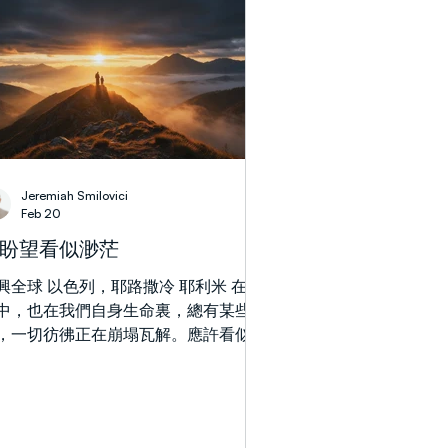
多國家都經歷了直接攻擊和動盪。
025年6月時還是一場以色列與伊朗之間
衝突，如今已經擴展為一場區域性衝
，甚至超出這個範圍。隨著戰爭加劇，
題已不僅僅是地緣政治層面的，也成了
靈層面的問題。當震動加劇時，人們的
心會發生什麼？ 最近的一個見證，反
了這些頭條背後真實的人性處境。一位
Jeremiah Smilovici
住大樓被飛彈擊中的居民描述說，爆炸
Feb 20
生前的一瞬間，他用自己的身體護住了
盼望看似渺茫
兒。公寓裡滿是碎裂的玻璃，雖然他的
人受了輕傷，但他們活了下來。大樓下
興全球 以色列，耶路撒冷 耶利米 在聖
三層被完全摧毀，造成四人死亡，而他
中，也在我們自身生命裏，總有某些時
家就住在撞擊點上方僅一層的位置。後
，一切彷彿正在崩塌瓦解。應許看似渺
他說：「我不是一個有信仰的人，但這
，盼望顯得荒謬，信心也超越了邏輯的
有一種強烈的感覺，就是發生了一個巨
限。然而，當我們細察神的故事，便會
的神蹟。這裡有神聖的保護。」即使在
現一個驚人的模式：看似終結的時刻，
滅之中，關於天意
往正是神最偉大突破降臨的前夕。 最