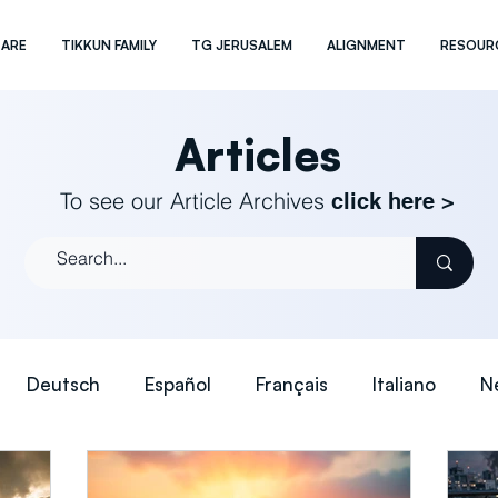
 ARE
TIKKUN FAMILY
TG JERUSALEM
ALIGNMENT
RESOUR
Articles
To see our Article Archives
click here >
Deutsch
Español
Français
Italiano
N
日本語
简体中文 (Simplified)
繁體中文 (Traditio