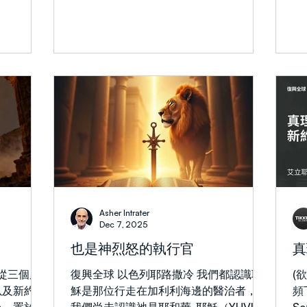
陷入迷茫。
路追溯到亞當與夏娃。 他們擁有一切受
4
扣」是甚麼呢？ 整本聖經始於創世記第
late）來選
（S
在，並隨
造物，生下兩個兒子 —— 地球上50%的
罕
一章，記載了神創造物質宇宙的過程。神
 “英文/自
擇
財富將歸屬其中一個
展
看著是好的，而安居於伊甸園的人，神看
), 銀幕
動轉
著是甚好。聖經的最後幾章（啟示錄21至
 本週的全
會
22章）則描繪了一幅新天新地的景象。
為視角闡釋
信
倘若我們不視物質世界的創造是好的，便
乃是為耶穌
源
會將聖經的終局誤解為神會滅絕祂的創
用聖經和猶
的
造。倘若我們將創世記第一章這顆「鈕
臘文化的傳
仍
扣」扣對，便會明白聖經的終局是指萬物
反抗羅馬統
對
復興（徒3:21）、萬物更新（太
性的辨別或
心
19:28）、受造之物的復甦（羅8:21），
順服的態
全
以及如挪亞時代那般「天地萬物」的全然
劃的推進。
態
更新（彼後3:5-13）。 聖經的終局是神
傳揚福音的
上
Asher Intrater
與人在更新後的天地中同享親密團契，神
地闡明歷史
更
Dec 7, 2025
為天上與地上所定的計劃，都將在基督耶
在這季節裏
屬
也是神烈怒的執行官
真
穌裏面得以成就，並且同歸於一（弗
分享福音的
為
1:10，西1:20）。 那麼新約的「第一顆鈕
經從三個層
復興全球 以色列耶路撒冷 我們都認識耶
(
扣」是甚麼呢？馬太福音第一章記載了耶
以及新約。
穌是那位行走在加利利海邊的醫治者，但
頻
穌的家譜，著重強調祂是大衛王的後裔。