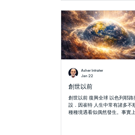
的各部分彼此敵對，它就不可
穩定。內部分裂最終會導致軟
往往會導致崩潰。耶書亞當時
不僅是在回應祂的批評者，也
深層屬靈現實的啟示，說明黑
何運作的，以及它最終又如何
對我個人而言，耶書亞的這個
一直具有特別的分量。自 2013
我有幸與 Asher Intrater 
行。多年來，我常常聽見他禱
Asher Intrater
說，耶書亞的話語揭示了壓迫
Jan 22
系最終如何變得衰弱並走向崩
創世以前
勢力開始彼此對立時，它們維
力就開始瓦解。 在許多方面，自 
創世以前 復興全球 以色列耶路
革命以來，我們已經在中東透
設．因崔特 人生中常有諸多不順之事，
斯蘭政權看見了這種壓迫性屬
種種境遇看似偶然發生。事實
上的表現。自那時起，這個政
人生環境似乎總在失控之中。
意識形態和影響力遠遠投射到
點，許多人認為生命既無規劃
支持武裝運動
他們認為凡事發生皆因時間和