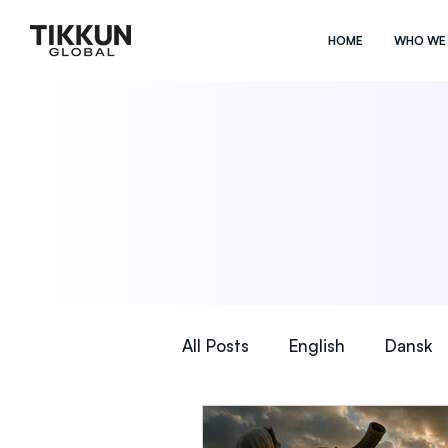
HOME
WHO WE
All Posts
English
Dansk
Česky
ไทย
한국어