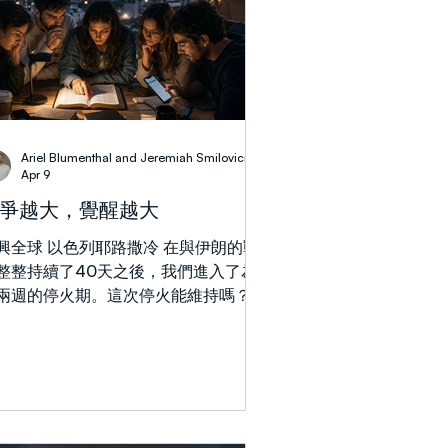
GETUP
Ariel Blumenthal and Jeremiah Smilovici
Apr 9
爭越大，覺醒越大
興全球 以色列耶路撒冷 在與伊朗的戰
整整持續了40天之後，我們進入了為
兩週的停火期。這次停火能維持嗎？川
和美國能否成功與伊朗達成一項真正持
的「協議」？在以色列，40天以來，
彈、威脅和不確定性已經成了日常。與
025年6月那場為期12天的戰爭不同，這
次整個地區的阿拉伯國家，尤其是波斯
地區的國家，越來越被捲入緊張局勢，