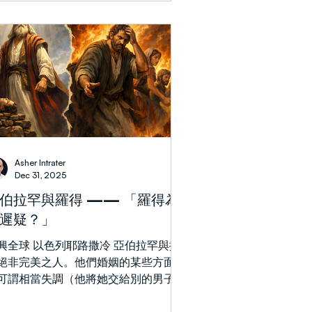
期且最具震撼力的例證之一，便是亞伯
罕與其子以撒的故事。創世記22章記
，神要求亞伯拉罕將以撒獻為祭物
— 就是那位神曾應許藉其建立祂盟約
獨生子（創17:19；21:12）。從人的角
看，這項命令與祂先前所說的一切都全
然而，亞伯拉罕順服了。 新約
經給予我們亮光去看亞伯拉罕內心的真
狀態。希伯來書11章17-19節說道，亞伯
罕深信神能使以撒從死裏復活。這真是
Asher Intrater
人驚嘆的信心。在當時的聖經歷史中，
Dec 31, 2025
無復活事件的記載，沒有先例可循，更
伯拉罕與羅得 —— 「羅得為
見證可依。亞伯拉罕對神的信靠超越了
遲疑？」
驗，超越了邏輯，也超越了理解的疆
。 就在亞伯拉罕看上去即將失去一切
興全球 以色列耶路撒冷 亞伯拉罕與撒
時刻，神介入了（創22:11-14）。以撒
絕非完美之人。他們婚姻的某些方面甚
以倖免於難，神也重申了祂的盟約祝福
可謂相當失調（他將她交給別的男子，
創22:15-18）。看似終結的時刻，竟成
亦將另一女子交給他）。然而，儘管有
通往更美應
弱，他們仍是甘願獻上自己並以盟約式