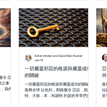
能長久維持
栩如生。當熟悉的劇情展開時，我再次被
早
弱，而軟弱
觸動：整場危機竟始於一個人的決定。
拉
所說的話，
末底改。 末底改並非波斯帝國裡一個默
載
是對一個更
默無聞的猶太人。他住在首都書珊，被描
—
暗國度是如
述為經常「坐在王門口」的人（2:19，
的
被削弱。
2:21）。這意味著他是一位受人尊敬的官
度
原則多年來
員、頗具影響力的人物，同時也是猶太
然相悖。 
 年以來，
人。在帝國歷史與政治的關鍵時刻，末底
聖
一同在事奉中同
改出於信念作出決定：他拒絕向哈曼下拜
實
告和教導
——這位新任宰相正是由國王親自任命
拉
Asher Intrater and David Ben Keshet
性的屬靈體
的。 從末底改的角度看，這只是原則問
令
Jan 15
潰。當黑暗
題。但領導者的決定很少能長久停留在個
並
一切屬靈邪惡的根源與屬靈成功
亞
持控制的能
人層面。後果很快就會擴展，遠遠超出個
無
的關鍵
何
1979 年
人範圍。 哈曼的怒火爆發成遠不止個人
經
撒冷 亞
過伊朗的伊
怨恨的風暴。不久，一道詔令頒布，宣布
界
一切屬靈邪惡的根源與屬靈成功的關鍵
復
靈統治在地
對帝國境內所有猶太人實施我們今天會稱
的
上，我們的
復興全球 以色列，耶路撒冷 亞設．因崔
拉
權就把它的
之為「Shoah（大屠殺）——猶太人大
得
因著這一
特、大衛．本．科謝特 約瑟的哥哥們見
至
國界之外，
屠殺（Holocaust）」的行動。 你可以想
（
也無意義，
父親愛約瑟過於愛他們，就恨約瑟，不與
她
像，當消息傳到散居波斯各地的猶太社群
了
機遇的組
他說和睦的話。他哥哥們都嫉妒他。
軟