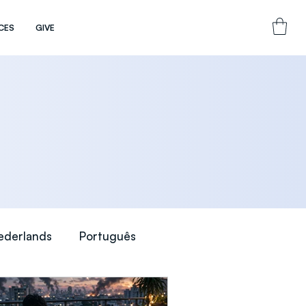
CES
GIVE
ederlands
Português
nal)
Teaching