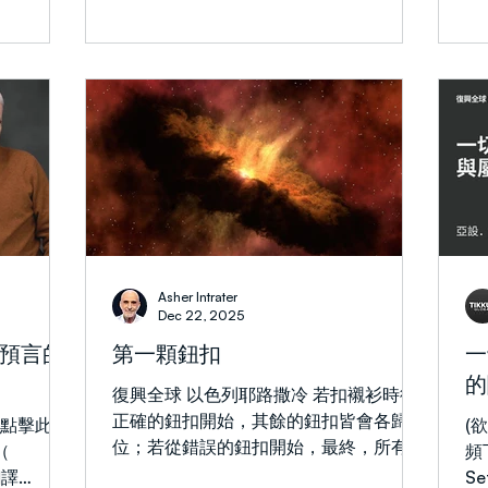
時，他
些人甚至
（創37:4,11） 嫉妒使人感到被冒犯，產
忠
進化成如今
生仇恨，甚至導致謀殺。 讓我們謹記：
亞
有時也會在
神是 全然掌權，全然良善 的。祂渴望賜
是
忘記我們屬
福我們每個人。那麼，問題出在哪裡呢？
「
。新約中我
倘若祂賜給每個人美好的事物，你便可能
兩
就已預備或
看著我的份說：「嘿，你怎麼會得到那
名
處陳述時，
個？」而我看著你的份時，也可能會問：
入
非只是發生
「你怎麼會得到那個？」 若非如此真
國
一個計劃，
實，這話就顯得太愚蠢了。 約瑟的兄弟
他
們嫉妒他，因為父親更疼愛他。這一切始
自
喻是需要解
於兩位母親 —— 利亞和拉結。 她們也彼
弱
Asher Intrater
此講論，是
此嫉妒！ 拉結因利亞生更多孩子而嫉
落
Dec 22, 2025
法明白。
妒，利亞則因拉結的美貌而嫉妒！她們的
的
預言的
第一顆鈕扣
一
— 「我要
相互怨恨影響了子女的人生。事實上，她
的
的
藏的事發明
們給孩子取的名字就反映了這種緊張關
1
復興全球 以色列耶路撒冷 若扣襯衫時從
這計劃對
係。多麼可怕的事啊。 再往前追溯一代
的
正確的鈕扣開始，其餘的鈕扣皆會各歸其
先點擊此視
(
我們看不見
—— 雅各與以掃之間也有類似的動態。
人
位；若從錯誤的鈕扣開始，最終，所有鈕
頻
亂，唯獨當
再往前，以撒與以實瑪利亦是如此。 一
有
扣都將錯位。那麼，聖經中的「第一顆鈕
翻譯
S