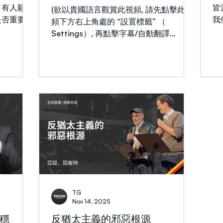
著構成全球
的神性形像顯現，騎著白馬，眼目如同火
？有人願意
皆
(欲以貴國語言觀賞此視頻, 請先點擊此視
正如摩西
焰（但7:13-14，啓1:14，啓19:11-16）。
是否重要
我
頻下方右上角處的 “設置標籤” （
遠，撒迦利
人類曾因新冠病毒的蔓延惶恐不安，然而
目標是成
（
Settings）, 再點擊字幕/自動翻譯
義中獲得體
這場疫情造成的死亡人數，尚不足人類總
15節所
輯
（Subtitles/CC, Auto-translate）來選
族、各方與
數
人，因僕人
言
擇你的語言, 然後, 你必須再點擊 “英文/自
你們為朋
假
動轉換” (English (auto-generated), 銀幕
友，也成為
被
會列出自動轉換的各種語言。) 在本週的
期盼他們終
法
信息中，艾立耶教導了使徒保羅關於一個
成為朋友
邪
新人的合一帶來的應許（以弗所書2至3
仁慈，但忠
事
章）。 他闡明聖經啟示的一種恩膏，就
）」。要成
「
是當這兩群人在神對以色列和列國的整全
許多人過度
的
計劃中同行，這種獨特的恩膏就會被釋放
花時間去建
據
出來。透過以弗所書、加拉太書與羅馬
事中，耶
惡
書，艾立耶強調以下主題：進入父神的同
鄰舍，而是
使
在；將萬國之父亞伯拉罕的基因傳遞給列
式（路
也
國並賦予他們在這個家族的新身份；應許
TG
兒們說：
以
末世將領受聖靈大能而且集體性地內住；
Nov 14, 2025
得做對的女
善
一個新人的教導清晰勾勒出神對祂的家庭
穩
反猶太主義的邪惡根源
患難時是
苦