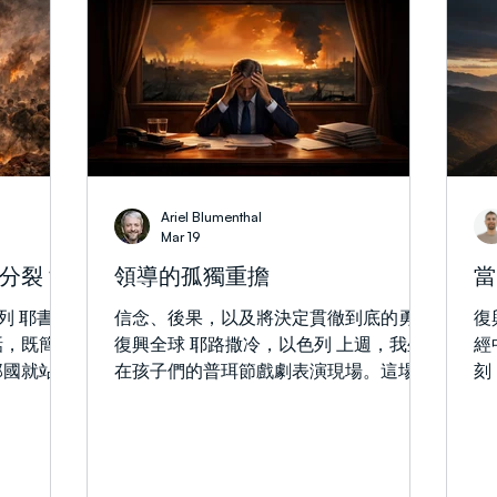
，更是一種
教導與對話：「主啊，祢復興以色列國就
許
立了號角的
在這時候嗎？」（徒 1:6）。耶穌關於神
2
…用以招
國的教導，是與恢復以色列的大衛王朝與
的
:2）。經
彌賽亞國度有關。門徒提問的重點在於時
突
途：在需要
機，而非神是否仍計劃「復興以色列國
問
引導他們。
度」。我們之所以知道這一點，是因為耶
屬
那日，不僅
穌的回應：「時候、日期，不是你們可以
內
為了全世
知道的」（徒 1:7）。 在當今的以色列，
映
Ariel Blumenthal
的大聲，將
令人驚嘆但絕非巧合的是，這幾週充滿了
所
Mar 19
」（太
關於復興與時機的先知性徵兆；這些徵兆
發
分裂？
領導的孤獨重擔
當
喚，是一個
彰顯了神如何奇蹟性地與祂立約的國同
嬰
在猶太傳統
在：當今的復國、保守與興盛。願即將到
家
色列 耶書亞
信念、後果，以及將決定貫徹到底的勇氣
復
ah」，是
來的「數算俄梅珥」的尾聲 —— 即第
面
話，既簡單
復興全球 耶路撒冷，以色列 上週，我坐
經
帶來對齊與
49天，也就是五旬節（Shavuot）與聖
一
那國就站立
在孩子們的普珥節戲劇表演現場。這場演
刻
靈澆灌的慶典之際，這六項徵兆能激發我
來
耶書亞說這
出原定兩週前舉行，但和如今以色列許多
茫
與欺壓你們
們的期待。 你應該知道的六項先知性徵
裡
靠撒但的能
事情一樣，因為與伊朗的戰爭而被延後。
極
…」
兆
大
永恆的原
接著我看著孩子們穿著戲服走上舞台，把
發
毀
，若它內部
《以斯帖記》中那段永恆的故事演繹得栩
往