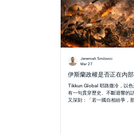
經中的號角，不只是一種聲音
語言。在民數記10章中，神設
用途：「你要用銀子做兩支號…
聚會眾，並叫眾營起行」（民10
文顯示，號角被用於明確的用
眾人回應的時刻，召聚百姓並
耶穌描述了號角將再次吹響的
是為了曠野中的以色列，更是
Jeremiah Smilovici
界：「祂要差遣使者，用號筒
Mar 27
祂的選民從四方都招聚了來……
伊斯蘭政權是否正在內部
24:31）。這是召集眾人的呼
清晰且毋庸置疑的聚集邀請。
Tikkun Global 耶路撒冷，以
中，這種聲音通常被稱為「Teki
有一句貫穿歷史、不斷迴響的
一種悠長而穩定的號角聲，能
又深刻：「若一國自相紛爭，
聯合。 經文也清楚描述了戰時號角吹響
不住。」（馬可福音 3:24）
的情形：「你們在自己的地，
句話時，是在回應有人指控祂
的敵人打仗，就要用號吹出大聲
力趕鬼。祂的回答揭示了一個
則。一個國度若開始自我爭鬥