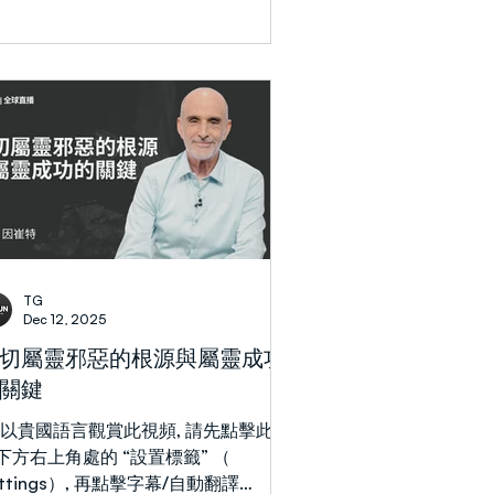
誠與主同行的人。 神給亞伯蘭改名為
伯拉罕，將撒萊改稱撒拉。兩人的名皆
透過添加希伯來字母（音譯為英文字母
H」）而改變。字母H因在YHVH中出現
次，對希伯來語使用者而言象徵著神之
。因此，他們的身分透過將神的形像融
自身形像而被改變。亞伯拉罕意為「多
之父」；撒拉則意為「公主」。 每當
們呼喚新賜予的「神」之名，便是宣告
己堅信神所賜的命定。儘管個人有軟
，亞伯拉罕仍宣告：「我必奪回亞當失
TG
的這地」（羅4:13）； 「我必作多國
Dec 12, 2025
屬靈父親」（羅4:18，創17:5）；「我
切屬靈邪惡的根源與屬靈成功
後裔在世必強盛」（創15:5，詩
關鍵
12:2）。 亞伯拉罕與撒拉獨自堅守他們
信仰與持守盟約式忠誠。在那世代的眾
欲以貴國語言觀賞此視頻, 請先點擊此視
之中，他們是獨特的。他們成為後世所
下方右上角處的 “設置標籤” （
信徒的典範（賽51:1-2，羅
ettings）, 再點擊字幕/自動翻譯