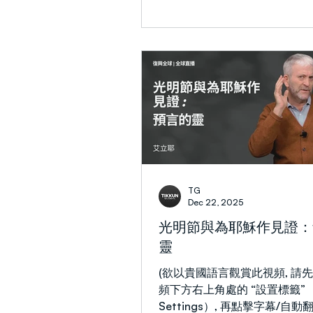
合，一切都是偶然的產物。 有
認為，人類是通過時間和偶然
的現狀。即使身為信徒，我們
日常事務的奔忙中感到混亂，
於至高無上的神，祂掌管一切
們讀到七次記載神在創世以前
計劃了某些事。當我們看這七
就能被鼓勵：生命中的事情並
了，而是神早已為我們預備了
而且向來都有計劃。 1. 隱藏的智慧 每當
耶穌說話時，祂都用比喻。比
TG
讀的象徵性故事。耶穌說祂如
Dec 22, 2025
為了讓心懷驕傲或心硬的人無
光明節與為耶穌作見證：
馬太福音13:35（詩78:2）—
靈
開口用比喻，把創世以來所隱
出來。」 神向來有一個計劃。
(欲以貴國語言觀賞此視頻, 請
我們來說好像是隱藏的，只因
頻下方右上角處的 “設置標籤” （
或者靈裏是瞎眼的。神從不混
Settings）, 再點擊字幕/自動