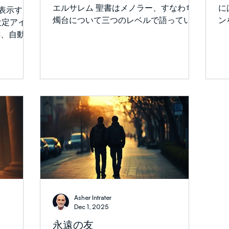
弟たち
ず、ガザの一部で再び支配権を取り戻し
新
エルサレム 聖書はメノラー、すなわち
に
を表示する
たため嫉妬
つつあります。 ハマスが完全に廃止さ
自
燭台について三つのレベルで語っていま
ン
設定アイコ
ル、二人の
れ、武装解除されるよう祈ってくださ
仰
す。トーラー、預言書、そして新しい契
訳
C、自動翻
ともお互
い。 この戦争で甚大な苦しみを味わっ
か
約の三つのレベルです。モーセは7本の
自
します。
たガザの人々の生活は依然として厳しい
「
枝を持つ黄金の燭台を建て、それを幕屋
生
英語（自動
ままです。 どうか彼らの生活環境が改
す
の聖地に置くよう命じられました( 出エ
し
があるかも
善され
ら
ジプト記25:31-40 )。 司祭たちは燭台の
ー
ージでは、
管理を任されていましたが、メノラーの
ン
な根源につ
霊的意味について明確な教えはありませ
し
とレアから
んでした。 これはマカバイ（マカベ
た
彼は、これ
ヤ）家によって再献堂され、ハヌカーの
ち
私たちの生
祝日に祝われたとされる燭台です。ハヌ
ミ
いるかを示
カの燭台はヘブライ語でハヌキヤと呼ば
涙
、人徳を選
れています。 9つの灯(8日間分と、他の
す
す。 神
灯を点灯する1つ)があります。これは幕
と
ことは、
屋のメノラーのレプリカではありません
し
する助けと
Asher Intrater
が、ユダヤ教の宗教伝統においてこのメ
紙
ったよう
Dec 1, 2025
ノラーを何らかの形で代表しています。
悲
ば、人は何
永遠の友
第二のレベルでは、預言者ゼカリヤが神
み