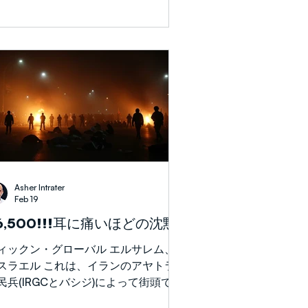
体で赤ん坊を覆ったと語りました。部
間、最も差し迫った必要はしばしば非
は砕けたガラス
にシンプルです。人が人を気遣うこと
す。 戦争の2日目の3月1日、エルサレ
から遠くない ベイト・シェメシュ 市
最大級のミサイル攻撃がありました。
の攻撃で 9人が死亡し、70人以上が
傷 し、家族が壊滅的な被害を受け、
辺の地域が揺れました。 攻撃直後、
ィクーン・グローバル・チームの ヨ
ス・ベレイ が近隣に住むエチオピア
イスラエル人コミュニティの支援のた
Asher Intrater
に現地へ車で向かいました。国が警戒
Feb 19
勢にある間も、彼はエチオピアの家庭
6,500!!!耳に痛いほどの沈黙
使われる文化的に意味のある食料品
、 家族が現在の祝祭期間に必需品を
ィックン・グローバル エルサレム、
入し、過越祭の準備を助ける ための
スラエル これは、イランのアヤトラ
を持参しました。 その活動中彼は
民兵(IRGCとバシジ)によって街頭で虐
中を負傷し、現在回復中です。彼の勇
された無実の抗議者の推定数です。抗