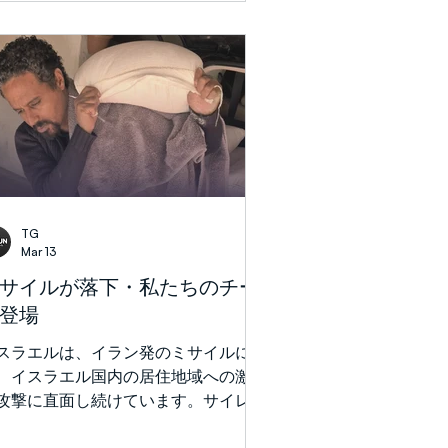
でも最も驚くべき場面の一つで幕を開
取り付けることに成功するのでしょう
ます。
。ここイスラエルでは、40日間にわ
り、ミサイル、脅威、不確実性が日常
なりました。2025年6月の12日間戦争
は異なり、今回は地域全体のアラブ諸
、特にペルシャ湾地域の国々がますま
緊張の中に引き込まれ、多くの国が直
的な攻撃と不安定化を経験しました。
025年6月にはイスラエルとイランの衝
であったものが、今や地域紛争、さら
TG
それを超えるものへと拡大していま
Mar 13
。戦争が激化するにつれて、問題は地
サイルが落下・私たちのチー
学的なものだけではなく、霊的なもの
登場
もなりました。揺さぶりが強まると
、人々の心には何が起こるのでしょう
スラエルは、イラン発のミサイルによ
。 最近のある証しは、これらの見出
、イスラエル国内の居住地域への激し
の背後にある人間の現実を映し出して
攻撃に直面し続けています。サイレン
ます。自分の住む建物がミサイルに直
避難所への移動、そして不確実性は日
されたある住民は、爆発の直前、自分
生活の一部となっています。こうした