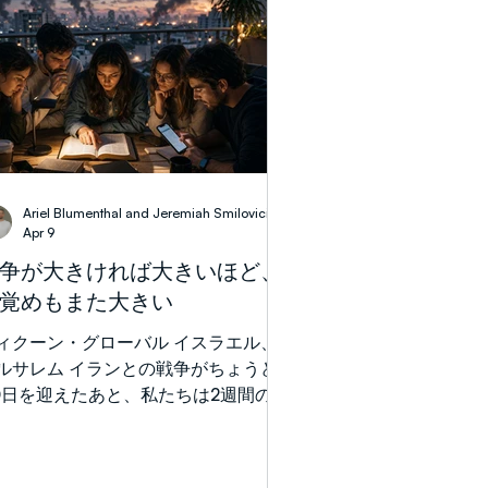
めにそこを訪れました。このイベント
中東最大規模のものとして宣伝されて
り、なんと我が国の観光省によって後
しされています。その開催地自体が驚
ほど皮肉な場所です。世界の「ゲイの
都」の一つであるテルアビブではな
、古代ソドムとゴモラに関連する伝統
な遺跡のすぐ隣に位置しています。
Ariel Blumenthal and Jeremiah Smilovici
りながら、私は再び創世記18章から19
Apr 9
へと引き寄せられました。私の心を打
争が大きければ大きいほど、
たのは、ソドムの裁きそのものだけで
覚めもまた大きい
く、それを取り巻くより大きな文脈
―すなわち、YHWH（主の名を表す神
ィクーン・グローバル イスラエル、
4文字）がアブラハムを訪れたこと、
ルサレム イランとの戦争がちょうど
の御心の啓示、そして憐れみと裁きの
0日を迎えたあと、私たちは2週間の停
に立ち、執り成し手として果たしたア
期間に入りました。これが維持される
ラハムの驚くべき役割――でした。
でしょうか。トランプ氏と米国は、イ
肉したYHWH 創世記18章は、聖書の
ンとの間で長続きする本当の「合意」