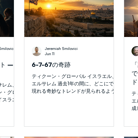
ISRAEL AT WAR
War with Iran
TRUTH
Smilovici
Jeremiah Smilovici
Jun 11
ト –
6-7-67の奇跡
「
で
ティクーン・グローバル イスラエル、
ド
エルサレム 過去1年の間に、どこにでも
現れる奇妙なトレンドが見られるように
ン・グロ
テ
なりました。父親として、私は子どもた
イスラエ
エ
ちやその友達が「6-7」や「6-7-6-7」
そして世界
成
と繰り返すのを耳にしました。ソーシャ
様と共に祈
な
ルメディアでも取り上げられ、動画が広
し
まり、いつの間にかこれらの数字が予期
非常に重要
定
しない場所で現れるようになりました。
ランとの
バ