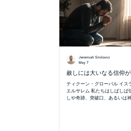
全面戦争は変化しましたが、
っていません。今日(木曜日、7
けでも、イランのミサイルが
域に向けて発射されています
は、ハマスは完全には解体さ
ん。ヒズボラや他のイラン支
力は、イスラエルと地域を脅
います。同時に、イスラエル
Jeremiah Smilovici
会的分断、経済的負担、そし
May 7
来の方向性に関して深刻な内
赦しには大いなる信仰が
面しています。 これらすべて
で、私たちの祈りはまず聖書
ティクーン・グローバル イス
の視点から行われます。私た
エルサレム 私たちはしばしば
万人もの人々を縛り、福音の
しや奇跡、突破口、あるいは
ことができない悪の拠点に向
的な力が、目に見える形で動
す。信者が平和に暮らし、信
要なものだと考えます。しかし
合えるように、中東に正しい
では、イェシュアは信仰をも
府が現れることを祈ります。
で、痛みがあり、しばしば見