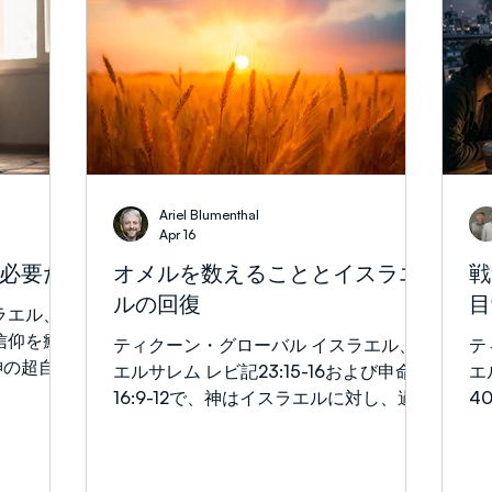
多くのトレンドがそうである様に、これ
紛争は終わ
た
は特に何の意味も持たないのかもしれま
月9日)だ
は
せん。しかし、何度も耳にするうちに、
再び中東全
お
私には長い間重要な意味を持っていた別
。ガザで
押
の「67」について考えるようになりま
れていませ
く
した。 1967年。 イスラエルの現代史に
援の代理勢
首
詳しい方なら、その年はすぐに六日戦争
かし続けて
く
を思い起こさせるでしょう。この週は
は兵役、社
的
Ariel Blumenthal
1967年6月のあの驚くべき日々の別の記
て政府の将
祈
Apr 16
念日でした。その年の出来事を再び振り
部圧力に直
章
必要だ
オメルを数えることとイスラエ
戦
返る中で、私は軍事的勝利そのものだけ
の分野
っ
ルの回復
目
でなく、同じ時期に起こっていたすべて
的、神の国
ラエル、
な
のことについて考え始めました。振り返
ちは、何百
信仰を癒
―
ティクーン・グローバル イスラエル、
テ
るほどに、イスラエルで起こっていた素
真理を見る
神の超自然
聖
エルサレム レビ記23:15-16および申命記
エ
晴らしい物語と、国々の間で進行してい
けて祈りま
くために必
神
16:9-12で、神はイスラエルに対し、過
4
たもう一つの物語が同時に展開されてい
仰を分かち
ルカ17章
間
越の祭りの後からペンテコステ（シャブ
戦
たという事実に驚かされました。これら
指導者や政
っと個人的
ブ
オット）に至る七週間を数えるよう命じ
の
は今日
神がシオン
過ごされが
受
られました。これが「オメルを数える」
ラ