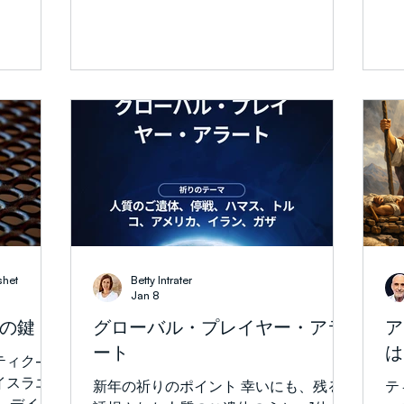
す。すなわち、王自ら任命した新しい宰
にあずかっ
気
議
しょうか？
いるように見える瞬間があります。約束
相ハマンに対して、彼はひれ伏すことを
、イェシュ
けてく
く
も興味深い
は失われたように思えます。希望は非合
拒んだのです。...
ステムが最
字
でした。 
は一度も
理的に感じられる。信仰は論理を超えて
あ
き
(エロヒ
広がります。しかし、神の物語をよく見
に
登場しま
ると、驚くべきパターンが見つかりま
し
でこれらの
す。終わりのように見える瞬間は、しば
民
ません。表
しば神の最大の突破口の直前の瞬間であ
しました
宴が満載の
るということです。 最も初期で力強い
3
めます。
例の一つが、アブラハムとその息子イサ
例
れませ
クの物語です。創世記22章では、神はア
像も
う言葉は言
ブラハムにイサクを犠牲として捧げるよ
側
外から見る
う求めます。イサクは、神が契約を確立
ど
ように読め
すると約束したその子です(創世記17:19;
shet
Betty Intrater
真
、眠れぬ
21:12)。人間の視点から見ると、この命
Jan 8
持
世界にと
令は神がこれまで語ったすべてのことと
の鍵
グローバル・プレイヤー・アラ
ア
的
起きていな
矛盾していました。 それでもアブラハ
ート
は
た
よく知っ
ムは従いました。 新約聖書はアブラハ
ティク-
対
した。彼
ムの心の中で何が起きていたのかを私た
イスラエ
新年の祈りのポイント 幸いにも、残る
テ
心
見分けまし
ちに示してくれます。ヘブル人への手紙