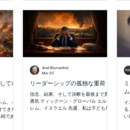
びつけてい
中
と呼ばれるものであり、春の収穫に向か
を
て、この
け
って小麦が熟していく時期を指します。
か
のではあり
また、ちょうど二千年前のこの季節に、
た
攻撃、ハマ
復活したイェシュアは40日間にわた
と
誘拐、そし
り、神の国について弟子たちに語られま
と
ない行為を
した（使徒1:3）。使徒の働きの著者ル
国
命令にもっ
カは、この40日間の教えと対話を、弟
す
ませんでし
子たちの有名なこの問いによって要約し
接
い考えでは
ています。「主よ、今こそイスラエルの
2
の行為とな
ために御国を回復してくださるのです
突
Ariel Blumenthal
ロコースト
か。」（使徒1:6）イェシュアの御国に
に
Mar 20
あります。
ついての教えは、ダビデ的、メシア的な
す
してい
リーダーシップの孤独な重荷
ミ
。」その言
イスラエルの回復と深く関わっていまし
政
ム
義を求める
た。弟子たちの問いの重点は、神がなお
に
信念、結果、そして決断を最後まで貫く
し、イェシ
「イスラエルに王国を回復する」ご計画
き
勇気 ティックーン・グローバル エルサ
レム、イ
イ
その発言を
を持っておられるかどうかではなく、そ
か
レム、イスラエル 先週、私は子どもた
けてきた
る
して忘れて
の時期にありました。これは、イェシュ
し
ちのプリムの劇を見に行きました。本来
単純であり
い
ければなり
アの「時や時期は、あなたがたの知ると
い
は2週間前に予定されていましたが、最
「自分自身
や
ちに言わ
ころではありません」（使徒1:7）とい
撃
近のイスラエルではよくあるように、イ
かない。」
常