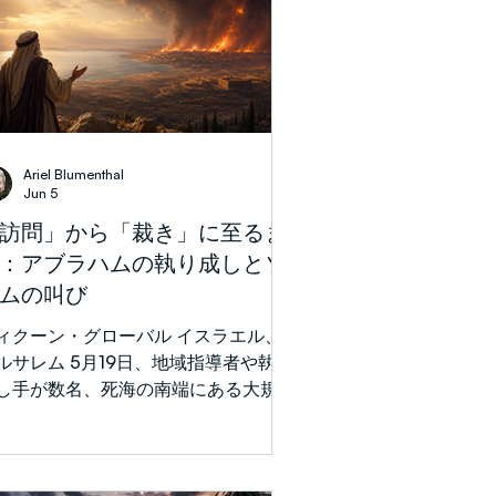
GETUP
Ariel Blumenthal
Jun 5
訪問」から「裁き」に至るま
：アブラハムの執り成しとソ
ムの叫び
ィクーン・グローバル イスラエル、
ルサレム 5月19日、地域指導者や執り
し手が数名、死海の南端にある大規模
リゾート地、アイン・ボケクを訪れま
た。7月1日から4日にかけて開催が予
されている大規模なLGBT+フェスティ
ルに際し、私たちは祈りの集いを行う