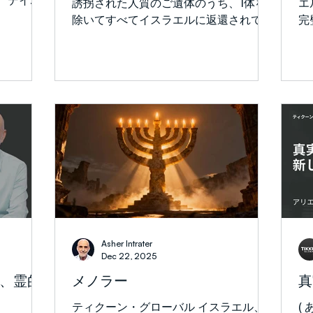
誘拐された人質のご遺体のうち、1体を
エ
っ
は摂理でし
11章17〜19節は、アブラハムが、神がイ
除いてすべてイスラエルに返還されてい
完
す。) ここ数週間
ものは、裏
サクを死から蘇らせることができると信
わいがるの
ます。ユダヤ教では適切な埋葬が極めて
の
バ
でした。モ
じていたと説明しています。これは驚く
かに話すこ
重要であり、ラン・グヴィリ軍曹のご遺
る
続けていま
べき信仰です。その時点では
体の返還が最優先事項です。ご 遺体が
の
す憎んだ。
返還されるよう祈ってください。 停戦
た
辱、憎しみ、
の第二段階は、これが実現するまで完全
契
は完全な
に実施できません。さらに、危険である
を
ことを忘れ
ため、中立国はガザに兵士を派遣する意
ム
一人ひと
欲がありません。 現実的な国際平和維
を
思っていま
持部隊の編成を祈ってください。 イス
イ
いというの
ラエルはトルコを地域の安全保障に対す
イ語の
人ひとり
る最大の脅威の一つと見なし、ガザの再
写
でしたら、
建に関与させることを望んでいません。
ラ
え、どう
アメリカは彼らの関与を推進していま
ま
Asher Intrater
言えるでし
す。 どうか、アメリカがトルコの根底
ィ
Dec 22, 2025
、「 ど
にある動機を認識し、彼らが権力を握る
え
、霊的
メノラー
真
?」って
のを防ぐために祈ってください。 ハマ
は
でなけれ
スは弱体化しているものの武器を放棄せ
ラ
ティクーン・グローバル イスラエル、
(