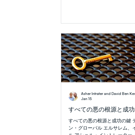
共にミニストリーを歩む特権
テルの時」に生きているので
てきました。この年月の中で
エステル記は聖書の中でも最
アの言葉が、抑圧的な霊的シ
書の一つです。神の名(YHVH)
終的にどのように弱まり
言及されず、「神」や「神々」
ム)の一般的な言葉すら一度も
せん！雅歌以外で、聖書全体
ことが言える書物は他にあり
面的には、この物語は王室の
古代政治ロマンスのように読
神の名(YHVH)は一度も言及さ
ん。そして神(エロヒム)とい
及されていません。一度も。
と、この物語は政治ドラマの
Asher Intrater and David Ben Ke
ます――王室の宴、権力闘争
Jan 15
夜、戦略的な会話。 見ている
すべての悪の根源と成功
って、超自然的なことは何も
い。 しかしユダヤ人はそれを
すべての悪の根源と成功の鍵 
ていました。 彼らは断食しま
ン・グローバル エルサレム、
らは祈りました。彼らは時を