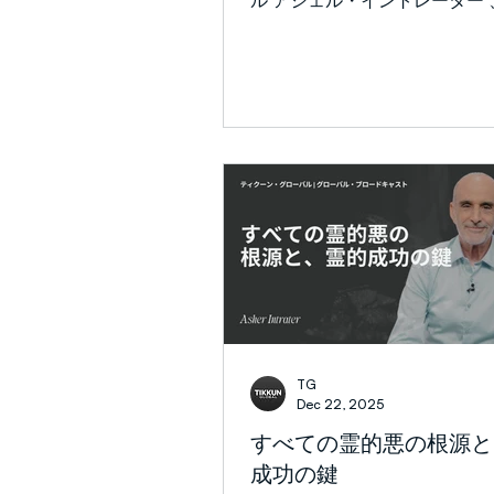
ル アシェル・イントレーター 、デイビ
た。偶然のように思えたもの
ッド・ベン・ケシェット 兄たちは、父
た。宮廷政治のように見えた
がどの兄弟よりもヨセフをか
で展開していた契約の忠実さ
を見て、ヨセフを憎み、穏や
ルデカイの言葉は今なお響き
ともできなかった... 兄たちは夢とその言
す。...
葉のために、ヨセフをますま
」(創世記37:4, 8) 嫉妬は侮
さらには殺人に至ります。 神
主権者 で 、完全に善 である
て はいけません。神は私たち
りに良いもので祝福したいと
す。では、何がうまくいかな
でしょうか?もし神が私たち一
に良いものを与えてくれるの
あなたは私のものを見て「 ね
TG
してそれを持っている? 」と
Dec 22, 2025
ょう。そしてあなたの顔を見て
すべての霊的悪の根源と
うしてそんなの持っているんだ
成功の鍵
言えるでしょう。 それが真実