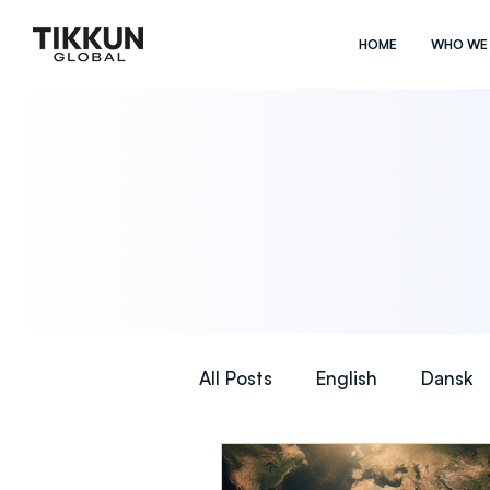
HOME
WHO WE
All Posts
English
Dansk
Česky
ไทย
한국어