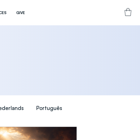
CES
GIVE
ederlands
Português
nal)
Teaching