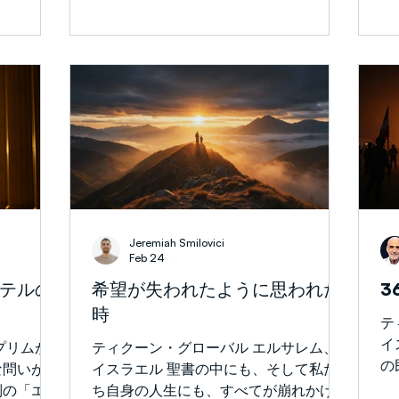
う答えから分かります。...
の
ランとの戦争のため延期されていまし
は、サタン
瞬
屋
た。そして、子どもたちが衣装を着て舞
ていると非
常
台に上がり、『エステル記』のあの時代
られまし
で
を超えた物語を生き生きと演じるのを見
た原則を明
ム
ました。そのよく知っているドラマが展
国が自らの
で
開していくのを見ながら、私は改めて、
同士が互い
こ
すべての危機が一人の男の決断から始ま
く安定して
負
っていることに気づかされました。 モ
内部分裂は
周
ルデカイ。 モルデカイはペルシア帝国
体化はしば
テ
における無名のユダヤ人ではありません
の時イェシ
ナ
でした。彼は首都シュシャンに住み、
批判者への
系
Jeremiah Smilovici
「王の門に座っていた」人物として描か
の王国がど
め
Feb 24
れています（2:19、2:21）。これは、彼
ように弱ま
態
テルの
希望が失われたように思われた
3
が尊敬される官吏であり、影響力のある
い霊的現実
で
時
人物であったことを意味します。そして
身にとっ
や
テ
同時にユダヤ人でもありました。帝国の
は長年特別
購
イ
プリムが
ティクーン・グローバル エルサレム、
歴史と政治の重要な局面において、モル
3年以
金券
の
な問いが湧
イスラエル 聖書の中にも、そして私た
デカイは信念に基づいた決断を下しま
レーターと
背
殺
別の「エス
ち自身の人生にも、すべてが崩れかけて