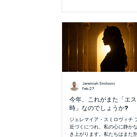
れました。「もし兄弟
（マルコ 3:24）イェシュア
の力によって悪霊を追い出し
難された際に、この言葉を語
た。その答えは、時代を超え
らかにしました。もし一つの
内で争い始め、その構成要素
に敵対するならば、それは長
存在することはできません。
やがて弱体化をもたらし、弱
しば崩壊につながります。そ
ュアが語られたことは、単に
Jeremiah Smilovici
応答であっただけでなく、闇
Feb 27
のように働き、最終的にどの
今年、これがまた「エス
っていくのかという、より深
時」なのでしょうか?
の啓示でもありました。 私自
ても、このイェシュアの原則
ジェレマイア・スミロヴィチ 
な重みを持ってきました。201
近づくにつれ、私の心に静か
来、私はアッシャー・イント
き上がります。私たちはまた