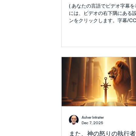
ば馬鹿げています! ヨセフの兄
( あなたの言語でビデオ字幕
は、父親が彼をより愛してい
には、ビデオの右下隅にある
しました。それはレアとラケ
ンをクリックします。字幕/C
母親から始まりました。 二人
訳をクリックし、言語を選択
いに嫉妬していた..
自動翻訳を表示するには、「
生成）」をクリックする必要
しれません。) 今週のメッセ
アシェルが嫉妬と立腹の霊的
いて教えます。それはラケル
サタンの反逆まで遡ります。
らの同じパターンが、今日も
活にどのように影響を与えて
し、不正義の中で信仰、服従
ぶヨセフの例と対比させていま
の完全な主権と善を信頼する
「被害者意識」の感情を克服
Asher Intrater
なります。洗礼者ヨハネが言
Dec 7, 2025
に、「天から与えられなけれ
また、神の怒りの執行者