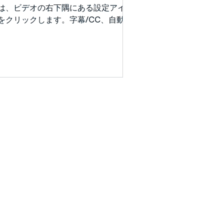
しい「神」の名前を口にするたびに、
は、ビデオの右下隅にある設定アイコ
分たちの神から与えられた運命への信
をクリックします。字幕/CC、自動翻
を宣言しました。個人的な弱さにもか
をクリックし、言語を選択します。
わらず、アブラハムは宣言しました。
動翻訳を表示するには、「英語（自動
アダムによって失われた地を取り戻
成）」をクリックする必要があるかも
」( ローマ人への手紙4:13 );「私はあ
れません。) 今週のグローバル・ブロ
ゆる国
ドキャストでは、アリエル・ブルーメ
ソールがエレミヤ書31章から教え、新
い契約の約束を強調します――神が私
ちの心にトーラーを書き、もはや私た
の罪を思い出さないという事を。エレ
ヤの模範を通じて、アリエルは真実と
の両方に彩られた人生を強調していま
。神の言葉のために立ち上がる勇気
、彼の民のために涙を流し取り成す優
い心です。彼はこれをローマ人への手
9章の、パウロのイスラエルへの深い
しみと並行させ、私たちに確信と憐れ
を共に持つよう呼びかけています。ア