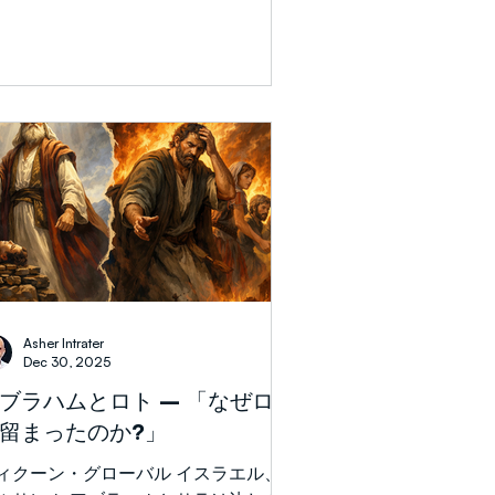
に感謝し、迅速な癒しのために祈り続
者たちは主に世俗的でリベラル、若
ださい。 ( あなたの言語でビデオ
、全く武装していないイランのZ世代
幕を表示するには、ビデオの右下隅に
政権は抗議者がデモを組織で
ず、虐殺が外部に報告されないよう
、すべてのインターネット接続を遮断
ました。そのメディアの遮断の中で、
兵はただ自国民に銃を向け、一斉殺害
。 どの政権も1週間足らずで
6,500人の自国民を殺害することは前
がなく、許されるべきことであり、想
できません。 この虐殺に関する西
メディアの全般的な沈黙は耳が痛いほ
です。この沈黙は、過激派イスラムの
Asher Intrater
の脅威に対する認識の欠如と、人権支
Dec 30, 2025
を主張する進歩派の間に悲劇的な道徳
ブラハムとロト – 「なぜロト
混乱があることを示しています。(ま
留まったのか?」
、過去2年間の国際的なイスラエルに
する抗議は、無実の苦しみへの真の関
ィクーン・グローバル イスラエル、
というよりも、反イスラエル偏見によ