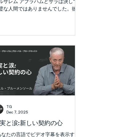
ルサレム アブラハムとサラは決して
て動かされていたことを示唆していま
璧な人間ではありませんでした。彼ら
、イスラエルはアゼル
結婚生活には、かなり機能不全と呼べ
イジャン、アルバニア、ソマリランド
側面さえありました。(彼は彼女を他
男に渡し、彼女は別の女を彼に渡し
。)しかし、彼らは弱さがあっても、
約の誠実さをもって主と共に歩むこと
自ら捧げた人々でした。 神はアブラ
の名前をアブラハムに、サライの名前
サラに変えました。両名称ともヘブラ
文字を加えて変更されました (ヘブラ
ヘイ「ה」を、英語の「H」で音
)HはYHVHで2回現れることで、ヘブ
イ語話者にとって神の名を象徴してい
す。そのため、彼らのアイデンティテ
TG
は、自分自身のイメージに神の姿を加
Dec 7, 2025
ることで変えられました。アブラハム
実と涙:新しい契約の心
「多くの国の父」を意味し、そしてサ
は「お姫様」を意味します。 彼らが
 あなたの言語でビデオ字幕を表示する