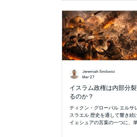
とその教会のために
ちなもの、すなわち赦しと結
ます。 イスラエルの信者とし
教えは私にとって理論的なも
ません。10月7日の恐るべき
スのテロリストによる虐殺、
て我が民に対して言葉にでき
行った後、私はイェシュアの
と深く向き合わなければなり
た。赦しはもはや聖書的な良
なく、それは痛みを伴う信仰
Jeremiah Smilovici
りました。イスラエルではホ
Mar 27
の影響でよく知られた言葉が
イスラム政権は内部分裂
「私たちは赦さず、忘れない
るのか？
葉の背後にあるトラウマと正
叫びは理解しています。しか
ティクン・グローバル エルサ
ュアの信者として、私たちは
スラエル 歴史を通して響き続
完全には支持できません。決
イェシュアの言葉の一つに、
はならない。しかし、赦さな
ながら深いものがあります。
ません。 イェシュアは弟子た
に対して分裂した国は立ち行