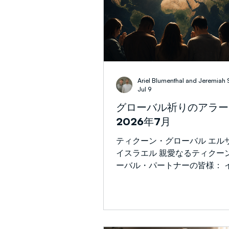
Strengthening the Remnant
Ariel Blumenthal and Jeremiah 
Jul 9
グローバル祈りのアラー
2026年7月
ティクーン・グローバル エルサレム、
イスラエル 親愛なるティクー
ーバル・パートナーの皆様： 
ル、中東全域(特にイラン!)、
中で神の国が来たるよう、皆
ることを光栄に思います。 多くの面
で、イスラエルは依然として
で繊細な状況にあります。 イ