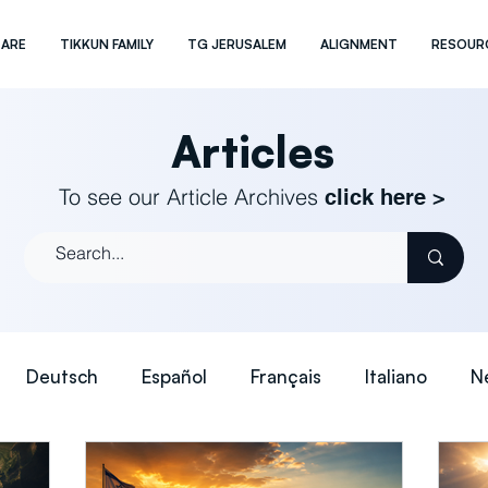
 ARE
TIKKUN FAMILY
TG JERUSALEM
ALIGNMENT
RESOUR
Articles
To see our Article Archives
click here >
Deutsch
Español
Français
Italiano
N
日本語
简体中文 (Simplified)
繁體中文 (Traditio