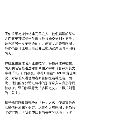
亚伯拉罕与撒拉绝非完美之人。他们婚姻的某些
方面甚至可谓相当失调（他将她交给别的男子，
她亦将另一女子交给他）。然而，尽管有软弱，
他们仍是甘愿献上自己并以盟约式忠诚与主同行
的人。
神给亚伯兰改名为亚伯拉罕，将撒莱改称撒拉。
两人的名皆是透过添加希伯来字母（音译为英文
字母「H」）而改变。字母H因在YHVH中出现两
次，对希伯来语使用者而言象征着神之名。因
此，他们的身分透过将神的形像融入自身形像而
被改变。亚伯拉罕意为「多国之父」；撒拉则意
为「公主」。
每当他们呼唤新赐予的「神」之名，便是宣告自
己坚信神所赐的命定。尽管个人有软弱，亚伯拉
罕仍宣告：「我必夺回亚当失落的这地」（罗