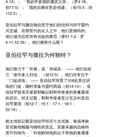
4:13）； 「我必作多国的属灵父亲」（罗4:18，
创17:5）；「我的后裔在世必强盛」（创15:5，诗
112:2）。
亚伯拉罕与撒拉独自坚守他们的信仰与持守盟约
式忠诚。在那世代的众人之中，他们是独特的。
他们成为后世所有信徒的典范（赛51:1-2，罗
4:11,12,16）。他们拥有什么呢？
亚伯拉罕与撒拉为何独特？
他们致力于「外展」或「传福音」 —— 他们在哈
兰「使许多人归信」（创12:5）。他们亦专注于
「门徒训练」 —— 亚伯拉罕培育了318名受过训
练的门徒，随时准备为盟约而战（创14:14）。亚
伯拉罕曾亲历基督耶稣以耶和华使者的形像显现
的启示。经文记载，耶和华使者至少五次向亚伯
拉罕显现（创12:7；15:1；17:1；18:1；
22:15）。
犹太传统记载亚伯拉罕经历十次试炼，每场考验
皆试验他顺服与牺牲的意志。其最卓越的品格特
质可归纳为：「叫他吩咐他的众子和他的眷属遵