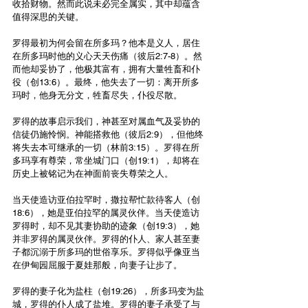
收拾财物。然而此说未必完全属实，其中却蕴含
值得深思的关键。
罗得最初为何会留在所多玛？他本是义人，居住
在所多玛时他的义心天天伤痛（彼后2:7-8）。然
而他却妥协了，他极其富有，拥有大量牲畜和仆
役（创13:6）。最终，他失去了一切：离开所多
玛时，他身无分文，牲畜尽失，仆役尽散。
罗得的故事启示我们，神甚至对属血气及妥协的
信徒仍施怜悯。神能搭救他（彼后2:9），但他终
将失去本可继承的一切（林前3:15）。罗得在所
多玛享有尊荣，常坐城门口（创19:1），却将在
历史上被铭记为在神面前丧失尊荣之人。
当天使造访亚伯拉罕时，撒拉帮忙款待客人（创
18:6），她是亚伯拉罕的属灵伙伴。当天使造访
罗得时，却不见其妻协助的迹象（创19:3），她
并非罗得的属灵伙伴。罗得的仆人、家人甚至妻
子都沉溺于所多玛的世俗享乐。罗得似乎像亚当
在伊甸园屈服于夏娃那般，向妻子让步了。
罗得的妻子化为盐柱（创19:26），所多玛变为盐
城，罗得的仆人成了盐堆。罗得的妻子承受了与