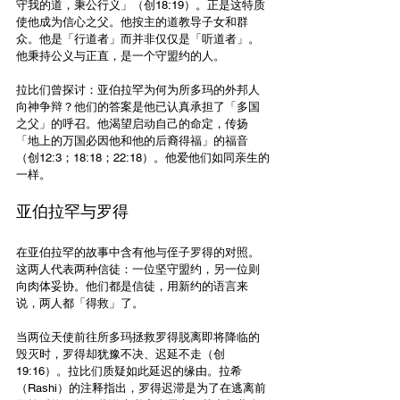
守我的道，秉公行义」（创18:19）。正是这特质
使他成为信心之父。他按主的道教导子女和群
众。他是「行道者」而并非仅仅是「听道者」。
他秉持公义与正直，是一个守盟约的人。
拉比们曾探讨：亚伯拉罕为何为所多玛的外邦人
向神争辩？他们的答案是他已认真承担了「多国
之父」的呼召。他渴望启动自己的命定，传扬
「地上的万国必因他和他的后裔得福」的福音
（创12:3；18:18；22:18）。他爱他们如同亲生的
一样。
亚伯拉罕与罗得
在亚伯拉罕的故事中含有他与侄子罗得的对照。
这两人代表两种信徒：一位坚守盟约，另一位则
向肉体妥协。他们都是信徒，用新约的语言来
说，两人都「得救」了。
当两位天使前往所多玛拯救罗得脱离即将降临的
毁灭时，罗得却犹豫不决、迟延不走（创
19:16）。拉比们质疑如此延迟的缘由。拉希
（Rashi）的注释指出，罗得迟滞是为了在逃离前