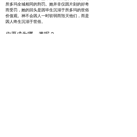
所多玛全城相同的刑罚。她并非仅因片刻的好奇
而受罚，她的回头是因毕生沉溺于所多玛的世俗
价值观。神不会因人一时软弱而毁灭他们，而是
因人终生沉溺于世俗。
你愿成为哪一类呢？
天使吩咐罗得逃往山上，我相信他们试图指引他
去到亚伯拉罕的方向。罗得虽逃过灾祸，却再未
回到亚伯拉罕身边。他虽持守他的救恩，却未能
重拾持守盟约的生活方式。
世上有两种「得救」的信徒。像罗得这类属血气
的信徒，内心称义却活在妥协中，在试探中受煎
熬。他们会得到永生，却失去赏赐。我担心许多
基督徒与弥赛亚信徒属于这一类。
另有一类信徒虽属少数，却选择效法亚伯拉罕。
他们忠于盟约价值观，凭信心与忠心得胜。他们
终将承受神国度的一切产业。你愿成为哪一类
人？让我们追随亚伯拉罕的脚踪，而非罗得的脚
步。
简体中文 (Simplified)