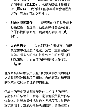
這個事實
（加2:20）
。水禮象徵被埋葬和復
活
（羅6:4）
。我們對主的事奉通常會經歷所
謂的「異象的死亡與重生」。
利未的祭司職任 ——
 聖殿裏的祭司每天獻上
動物祭牲，在這裏，動物象徵彌賽亞為我們
的罪作挽回祭而死，然後從死裏復活
（利
16）
。
以色列歷史 ——
 以色列民族在聖經歷史和現
代歷史中都經歷了毀滅、流亡、重新召聚和
復興。猶太人的流亡被比作死亡的經歷
（耶
利米哀歌）
，而民族的復興則被比作復活
（結 37
）。
耶穌的受難和復活與以色列的毀滅和復興的相似
之處是理解神國奧秘的關鍵。自然界死亡和更新
的模式有助於我們理解神的創造。
聖經中的許多英雄都經歷過死亡和復活的經歷。
以撒被綁在祭壇上，實際上是被他的父親當作祭
物獻上。約瑟象徵性地被他的兄弟殺死，被扔進
深坑和地牢，並最終崛起統治國家。參孫經歷了