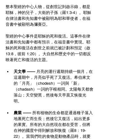
整本聖經的中心人物，從創世記到啟示錄，都是
耶穌，神的兒子，大衛的子孫（羅1:3-4）。耶穌
在律法書和先知書中被顯明為耶和華使者，在福
音書中被顯明為彌賽亞。
聖經的中心事件是耶穌的死和復活。這事件在律
法書和先知書中都有預示，在福音書中實現。耶
穌的死和復活在創世之前就已被計劃和預定（啟
13:8，彼前 1:20）。大自然和歷史中的一切都反
映著死亡和復活的主題​​。
天文學 —— 
月亮的運行週期持續一個月，在
這週期中，月亮似乎死了又復活。希伯來文
的「月亮」（chodesh）一詞與「新」
（chadash）一詞的字根相同。太陽每天都會
落山；天空變黑，然後每天早晨又恢復光
明。
農業 —— 
所有植物的生命都是通過種子落入
地裏死亡而生長；然後它又復活，結出更多
的果實。所有的大自然現在都在受苦，但將
在神的國度中得到解放和恢復（羅8：19-
22）。當我們吃的食物是動物產品時，就要