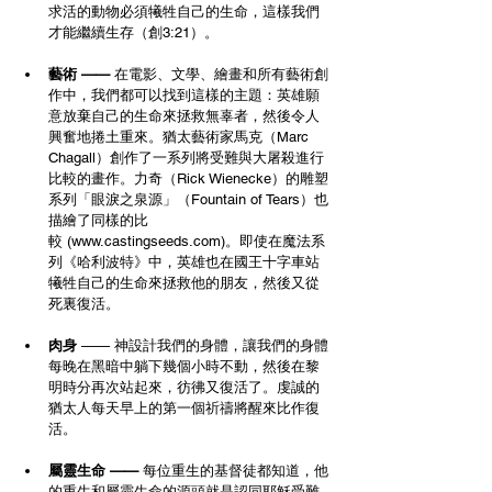
求活的動物必須犧牲自己的生命，這樣我們
才能繼續生存（創3:21）。
藝術 —— 
在電影、文學、繪畫和所有藝術創
作中，我們都可以找到這樣的主題：英雄願
意放棄自己的生命來拯救無辜者，然後令人
興奮地捲土重來。猶太藝術家馬克（Marc 
Chagall）創作了一系列將受難與大屠殺進行
比較的畫作。力奇（Rick Wienecke）的雕塑
系列「眼淚之泉源」（Fountain of Tears）也
描繪了同樣的比
較 (
www.castingseeds.com
)。即使在魔法系
列《哈利波特》中，英雄也在國王十字車站
犧牲自己的生命來拯救他的朋友，然後又從
死裏復活。
肉身
 —— 神設計我們的身體，讓我們的身體
每晚在黑暗中躺下幾個小時不動，然後在黎
明時分再次站起來，彷彿又復活了。虔誠的
猶太人每天早上的第一個祈禱將醒來比作復
活。
屬靈生命 ——
 每位重生的基督徒都知道，他
的重生和屬靈生命的源頭就是認同耶穌受難