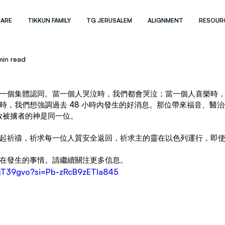
 ARE
TIKKUN FAMILY
TG JERUSALEM
ALIGNMENT
RESOUR
min read
！
一個集體認同。當一個人哭泣時，我們都會哭泣；當一個人喜樂時
時，我們想強調過去 48 小時內發生的好消息。那位帶來福音、醫
釋放被擄者的神是同一位。
起祈禱，祈求每一位人質安全返回，祈求主的靈在以色列運行，即
在發生的事情。請繼續關注更多信息。
BejT39gvo?si=Pb-zRcB9zETla845