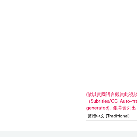
(欲以貴國語言觀賞此視頻,
（Subtitles/CC, Aut
generated),  銀幕
繁體中文 (Traditional)