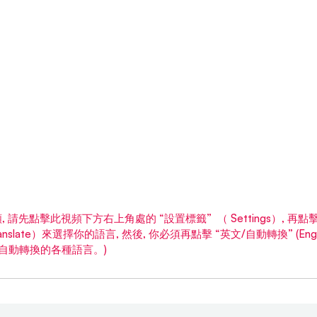
 請先點擊此視頻下方右上角處的 “設置標籤”  （ Settings）, 再
o-translate）來選擇你的語言, 然後, 你必須再點擊 “英文/自動轉換” (Englis
會列出自動轉換的各種語言。)