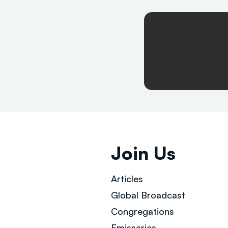
Join Us
Articles
Global Broad
cast
Congregations
Emissaries