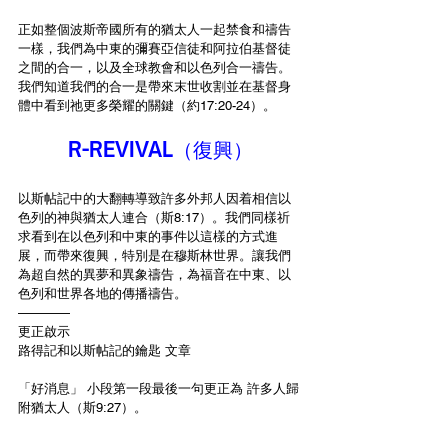
正如整個波斯帝國所有的猶太人一起禁食和禱告
一樣，我們為中東的彌賽亞信徒和阿拉伯基督徒
之間的合一，以及全球教會和以色列合一禱告。
我們知道我們的合一是帶來末世收割並在基督身
體中看到祂更多榮耀的關鍵（約17:20-24）。
R-REVIVAL（復興）
以斯帖記中的大翻轉導致許多外邦人因着相信以
色列的神與猶太人連合（斯8:17）。我們同樣祈
求看到在以色列和中東的事件以這樣的方式進
展，而帶來復興，特別是在穆斯林世界。讓我們
為超自然的異夢和異象禱告，為福音在中東、以
色列和世界各地的傳播禱告。
————
更正啟示
路得記和以斯帖記的鑰匙 文章
「好消息」 小段第一段最後一句更正為 許多人歸
附猶太人（斯9:27）。