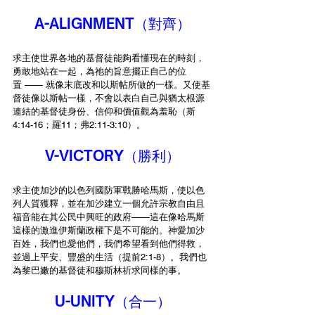
A-ALIGNMENT（對齊）
求主使世界各地的基督徒能夠看懂現在的時刻，
勇敢地站在一起，為祂的旨意擺正自己的位
置 —— 就像末底改和以斯帖所做的一樣。又使基
督徒像以斯帖一樣，不會以表白自己與猶太根源
連結的基督徒身份、信仰和價值觀為羞恥（斯
4:14-16；羅11；弗2:11-3:10）。
V-VICTORY（勝利）
求主使加沙的以色列國防軍戰勝哈馬斯，使以色
列人質獲釋，並在加沙建立一個允許宗教自由且
福音能在其公民中興旺的政府——這在像哈馬斯
這樣的激進伊斯蘭政權下是不可能的。神愛加沙
百姓，我們也愛他們，我們希望看到他們得救，
並過上平安、豐盛的生活（提前2:1-8）。我們也
為黎巴嫩的基督徒和穆斯林祈求同樣的事。
U-UNITY（合一）