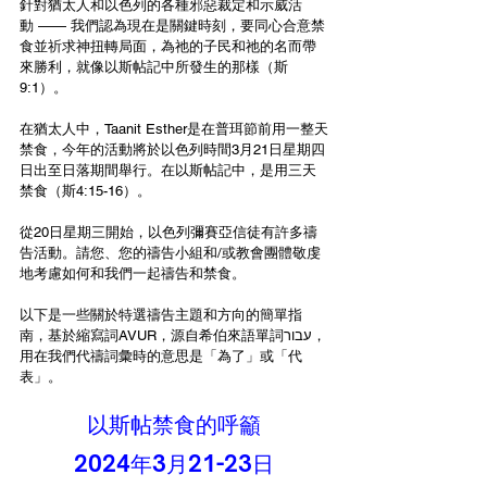
針對猶太人和以色列的各種邪惡裁定和示威活
動 —— 我們認為現在是關鍵時刻，要同心合意禁
食並祈求神扭轉局面，為祂的子民和祂的名而帶
來勝利，就像以斯帖記中所發生的那樣（斯
9:1）。
在猶太人中，Taanit Esther是在普珥節前用一整天
禁食，今年的活動將於以色列時間3月21日星期四
日出至日落期間舉行。在以斯帖記中，是用三天
禁食（斯4:15-16）。
從20日星期三開始，以色列彌賽亞信徒有許多禱
告活動。請您、您的禱告小組和/或教會團體敬虔
地考慮如何和我們一起禱告和禁食。
以下是一些關於特選禱告主題和方向的簡單指
南，基於縮寫詞AVUR，源自希伯來語單詞עבור，
用在我們代禱詞彙時的意思是「為了」或「代
表」。
以斯帖禁食的呼籲
2024年3月21-23日