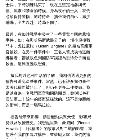
士兵，平時訓練結束了，現在是堅定地參與代
禱、流淚和禁食的時候。身為夜班的士兵，我們
必須保持警惕，隨時待命，擴張我們自己，減少
睡眠，全力以赴，時局不同了。
最近，在加沙戰爭中發生了一些震驚全國的悲慘
事件，如：在與哈馬斯武裝分子的一場小規模戰
鬥中，戈拉尼旅（Golani Brigade）的幾名高級軍
官被殺。在另一件事件中，三名人質成功地逃離
綁架者，卻被以色列國防軍誤認為恐怖分子而被
殺害。這簡直難以想像。
    據我對以色列生活的了解，我相信透過更多的
禱告可避免這些事件。當然，已有許多類似事件
因著代禱而被阻止了，但仍有更多工作要做。我
是以身為一名戰鬥軍官和國防團員，參與以色列
國防軍二十餘年的經歷這樣說的。這不是短距離
的衝刺，而是一場馬拉松。
    禱告能帶來影響，禱告能動員眾天使、影響局
勢以及改變歷史。我想起里斯．豪威爾（Reese 
Howells）《代禱者》的故事及對二戰的影響，我
想呼召我們要專注禱告，並鼓勵大家，我們的禱