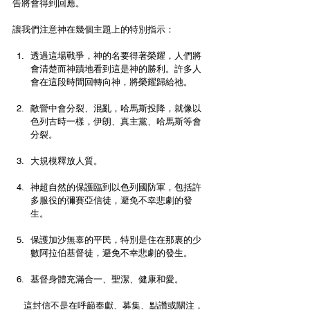
告將會得到回應。
讓我們注意神在幾個主題上的特別指示：
透過這場戰爭，神的名要得著榮耀，人們將
會清楚而神蹟地看到這是神的勝利。許多人
會在這段時間回轉向神，將榮耀歸給祂。
敵營中會分裂、混亂，哈馬斯投降，就像以
色列古時一樣，伊朗、真主黨、哈馬斯等會
分裂。
大規模釋放人質。
神超自然的保護臨到以色列國防軍，包括許
多服役的彌賽亞信徒，避免不幸悲劇的發
生。
保護加沙無辜的平民，特別是住在那裏的少
數阿拉伯基督徒，避免不幸悲劇的發生。
基督身體充滿合一、聖潔、健康和愛。
    這封信不是在呼籲奉獻、募集、點讚或關注，