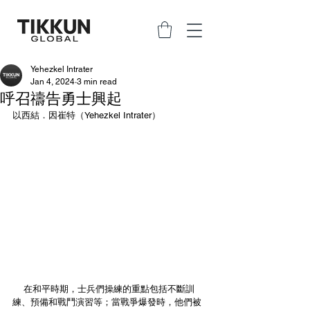
Yehezkel Intrater
Jan 4, 2024
3 min read
呼召禱告勇士興起
以西結．因崔特（Yehezkel Intrater）
    在和平時期，士兵們操練的重點包括不斷訓
練、預備和戰鬥演習等；當戰爭爆發時，他們被