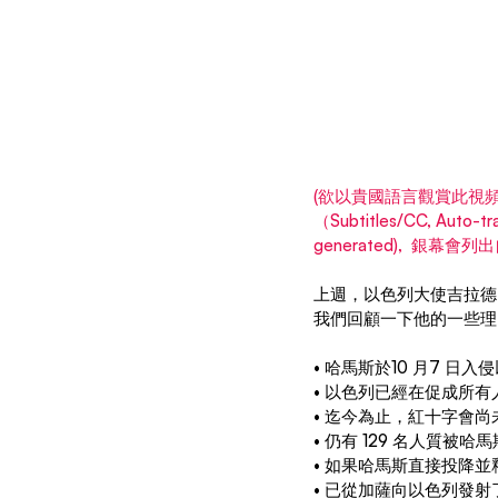
(欲以貴國語言觀賞此視頻,
（Subtitles/CC, Aut
generated),  銀幕
上週，以色列大使吉拉德·
我們回顧一下他的一些理
• 哈馬斯於10 月7 日
• 以色列已經在促成所
• 迄今為止，紅十字會
• 仍有 129 名人質被哈
• 如果哈馬斯直接投降
• 已從加薩向以色列發射了 