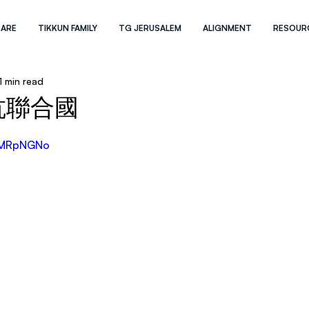
 ARE
TIKKUN FAMILY
TG JERUSALEM
ALIGNMENT
RESOUR
1 min read
抗聯合國
ufMRpNGNo