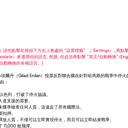
 請先點擊此視頻下方右上角處的 “設置標籤”  （ Settings）, 再
o-translate）來選擇你的語言, 然後, 你必須再點擊 “英文/自動轉換” (Englis
會列出自動轉換的各種語言。)
埃爾丹（Gilad Erdan）投票反對聯合國在針對哈馬斯的戰爭中停
由：
入侵以色列，打破了停火協議。
有人道支援的需要。
尚未獲準檢查任何人質，這違反了所有國際法。
馬斯扣押。
並釋放人質，不僅可以立即實現停火，而且可以立即結束戰爭。
11,000 枚飛彈。