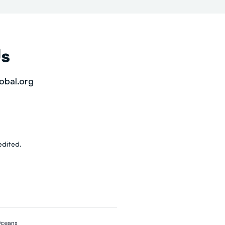
Us
obal.org
dited.
ceans