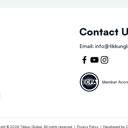
Contact 
Email:
info@tikkungl
Member Accre
ight © 2026
Tikkun Global
. All rights reserved |
Privacy Policy | Developed by
O