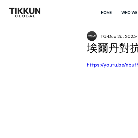
HOME
WHO WE
TG
Dec 26, 2023
埃爾丹對
https://youtu.be/nb