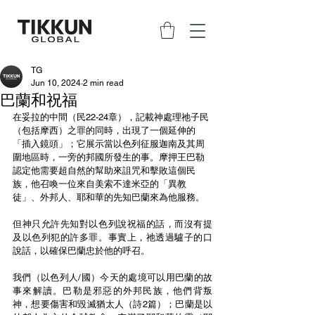
TG
Jun 10, 2024
2 min read
巴蘭和祝福
在妥拉的中間（民22-24章），記載神處理祂子民
（包括摩西）之罪的同時，出現了一個延伸的
「插入鏡頭」；它展示當以色列征服迦南及其周
圍地區時，一旁的邦國所發生的事。摩押王巴勒
認定他需要超自然的幫助來詛咒和擊敗這個民
族，他召喚一位來自美索不達米亞的「異教
徒」、外邦人、耶和華的先知巴蘭來為他服務。
但神只允許先知對以色列說祝福的話，而沒有提
及以色列犯的許多罪。事實上，祂透過驢子的口
說話，以確保巴蘭忠於他的呼召。
我們（以色列人/國）今天的處境可以用巴蘭的故
事來解讀。巴勒是邪惡的外邦民族，他們背叛
神，想要傷害和毀滅猶太人（詩2篇）；巴蘭是以