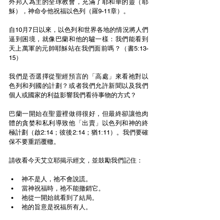
外邦人為主的全球教會，充滿了耶和華的靈（耶
穌），神命令他祝福以色列（羅9-11章）。
自10月7日以來，以色列和世界各地的情況將人們
逼到困境，就像巴蘭和他的驢一樣：我們能看到
天上萬軍的元帥耶穌站在我們面前嗎？（書5:13-
15）
我們是否選擇從聖經預言的「高處」來看祂對以
色列和列國的計劃？或者我們允許新聞以及我們
個人或國家的利益影響我們看待事物的方式？
巴蘭一開始在聖靈裡做得很好，但最終卻讓他肉
體的貪婪和私利導致他「出賣」以色列和神的終
極計劃（啟2:14；彼後2:14；猶1:11）。我們要確
保不要重蹈覆轍。
請收看今天艾立耶揭示經文，並鼓勵我們記住：
神不是人，祂不會說謊。
當神祝福時，祂不能撤銷它。
祂從一開始就看到了結局。
祂的旨意是祝福所有人。