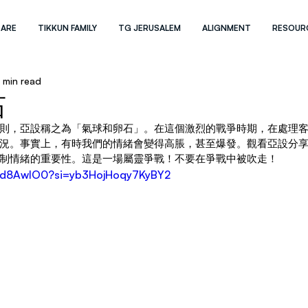
 ARE
TIKKUN FAMILY
TG JERUSALEM
ALIGNMENT
RESOUR
1 min read
石
則，亞設稱之為「氣球和卵石」。在這個激烈的戰爭時期，在處理
況。事實上，有時我們的情緒會變得高脹，甚至爆發。觀看亞設分
制情緒的重要性。這是一場屬靈爭戰！不要在爭戰中被吹走！
gNd8AwIO0?si=yb3HojHoqy7KyBY2