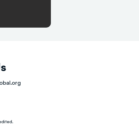
Us
obal.org
dited.