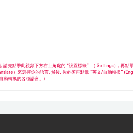
 請先點擊此視頻下方右上角處的 “設置標籤”  （ Settings）, 再
o-translate）來選擇你的語言, 然後, 你必須再點擊 “英文/自動轉換” (Englis
會列出自動轉換的各種語言。)