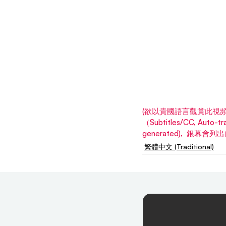
(欲以貴國語言觀賞此視頻,
（Subtitles/CC, Aut
generated),  銀幕
繁體中文 (Traditional)