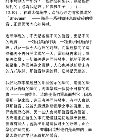
終末時刻的一部分：「他們必仰望我，就是他們
所扎的；必為我悲哀，如喪獨生子…」（亞
12:10）。在猶太傳統中，這般心碎之情常體現於
「Shevarim」 —— 那是一系列如嘆息般破碎的聲
音，正迴盪著內心的哭喊。
逐漸浮現的，不光是各種不同的聲音，更是不同
的現實 —— 一種召集的呼喚、一種要求回應的呼
喚，以及一個令人心碎的時刻。而聖經指向了這
些都將不再分開出現的一天。當耶穌再來時，號
角將吹響，一切都將迅速同時發生。祂的子民將
被聚集，列國將為之震動，人心也將以前所未有
的方式敞開。那聲音無需詮釋。它將是完整的。
我們此刻零星經歷的那些警示的瞬間、追憶的瞬
間以及覺醒的瞬間，將匯聚成一個勢不可擋的現
實 —— 一個聲音。這將使我們重新面對它，因為
當那一刻來臨，這三者將同時發生。有些人會聽
見那聲音，並首先意識到所揭示之事的沉重，他
們會經歷心碎。另一些人會將那聲音視為警笛，
因周遭正在發生的事而恐懼且急切地做出反應。
但還有些人，會認出那是這位君王的呼喚，正召
聚他們歸向祂 —— 並非因這對他們是新鮮的，而
是因為他們早已認得祂的聲音。