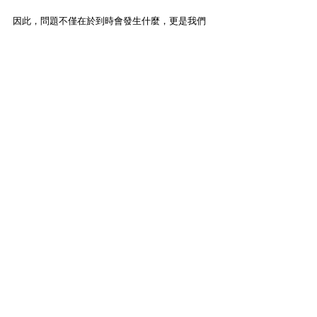
因此，問題不僅在於到時會發生什麼，更是我們
會處於哪一類群體之中。我們會是直到那時才覺
醒的人，還是因恐懼而反應的人，抑或是那些早
已覺醒，並能在祂呼喚時認出祂聲音的人？
現在正是抉擇的時刻 —— 要成為那些認得祂聲
音、投靠祂並在祂呼喚時已做好準備的人。
繁體中文 (Traditional)
Contact Us
Email:
info@tikkunglobal.org