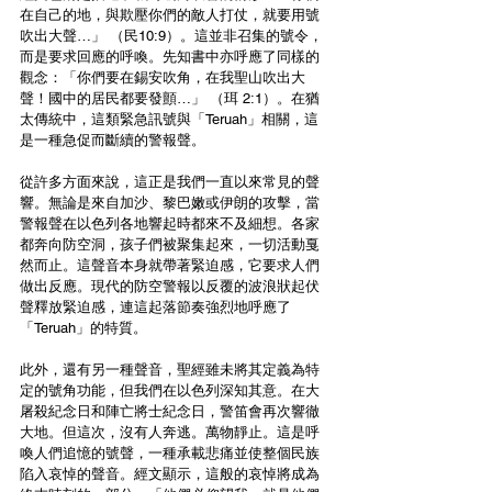
在自己的地，與欺壓你們的敵人打仗，就要用號
吹出大聲…」 （民10:9）。這並非召集的號令，
而是要求回應的呼喚。先知書中亦呼應了同樣的
觀念：「你們要在錫安吹角，在我聖山吹出大
聲！國中的居民都要發顫…」 （珥 2:1）。在猶
太傳統中，這類緊急訊號與「Teruah」相關，這
是一種急促而斷續的警報聲。
從許多方面來說，這正是我們一直以來常見的聲
響。無論是來自加沙、黎巴嫩或伊朗的攻擊，當
警報聲在以色列各地響起時都來不及細想。各家
都奔向防空洞，孩子們被聚集起來，一切活動戛
然而止。這聲音本身就帶著緊迫感，它要求人們
做出反應。現代的防空警報以反覆的波浪狀起伏
聲釋放緊迫感，連這起落節奏強烈地呼應了
「Teruah」的特質。
此外，還有另一種聲音，聖經雖未將其定義為特
定的號角功能，但我們在以色列深知其意。在大
屠殺紀念日和陣亡將士紀念日，警笛會再次響徹
大地。但這次，沒有人奔逃。萬物靜止。這是呼
喚人們追憶的號聲，一種承載悲痛並使整個民族
陷入哀悼的聲音。經文顯示，這般的哀悼將成為