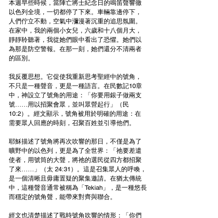
本週早些時候，當陣亡將士紀念日的鳴笛聲響徹
以色列全境，一切都停了下來。車輛靠邊停下，
人們佇立不動，空氣中瀰漫著沉重的追思氛圍。
在家中，我的兩個小女兒，六歲和十八個月大，
靜靜聆聽著，我從她們眼中看出了恐懼。她們以
為那是防空警報。在那一刻，她們還分不清兩者
的區別。
我反覆思想。它促使我重新思考聖經中的號角，
不只是一種聲音，更是一種語言。在民數記10章
中，神設立了號角的用途：「你要用銀子做兩支
號……用以招聚會眾，並叫眾營起行」（民
10:2）。經文顯示，號角被用於明確的用途：在
需要眾人回應的時刻，召聚百姓並引導他們。
耶穌描述了號角將再次吹響的那日，不僅是為了
曠野中的以色列，更是為了全世界：「祂要差遣
使者，用號筒的大聲，將祂的選民從四方都招聚
了來……」（太 24:31）。這是召集眾人的呼喚，
是一個清晰且毋庸置疑的聚集邀請。在猶太傳統
中，這種聲音通常被稱為「Tekiah」，是一種悠長
而穩定的號角聲，能帶來對齊與聯合。
經文也清楚描述了戰時號角吹響的情形：「你們