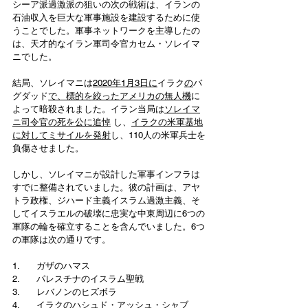
シーア派過激派の狙いの次の戦術は、イランの
石油収入を巨大な軍事施設を建設するために使
うことでした。軍事ネットワークを主導したの
は、天才的なイラン軍司令官カセム・ソレイマ
ニでした。 
結局、ソレイマニは
2020年1月3日に
イラク
の
バ
グダッド
で、標的を絞ったアメリカの無人機
に
よって暗殺されました。イラン当局は
ソレイマ
ニ司令官の死を公に追悼
 し、
イラクの米軍基地
に対してミサイルを発射
し、110人の米軍兵士を
負傷させました。 
しかし、ソレイマニが設計した軍事インフラは
すでに整備されていました。彼の計画は、アヤ
トラ政権、ジハード主義イスラム過激主義、そ
してイスラエルの破壊に忠実な中東周辺に6つの
軍隊の輪を確立することを含んでいました。6つ
の軍隊は次の通りです。
1.      ガザのハマス
2.      パレスチナのイスラム聖戦
3.      レバノンのヒズボラ
4.      イラクのハシュド・アッシュ・シャブ