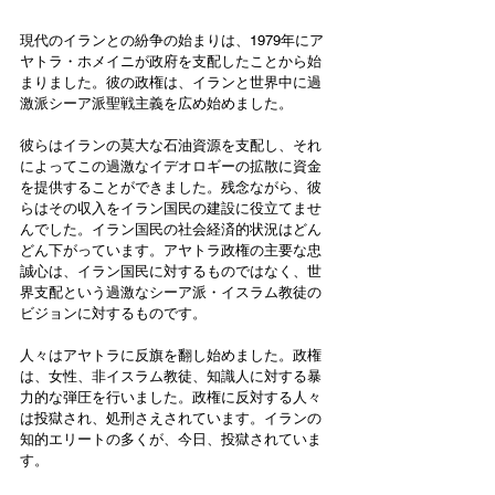
現代のイランとの紛争の始まりは、1979年にア
ヤトラ・ホメイニが政府を支配したことから始
まりました。彼の政権は、イランと世界中に過
激派シーア派聖戦主義を広め始めました。 
彼らはイランの莫大な石油資源を支配し、それ
によってこの過激なイデオロギーの拡散に資金
を提供することができました。残念ながら、彼
らはその収入をイラン国民の建設に役立てませ
んでした。イラン国民の社会経済的状況はどん
どん下がっています。アヤトラ政権の主要な忠
誠心は、イラン国民に対するものではなく、世
界支配という過激なシーア派・イスラム教徒の
ビジョンに対するものです。
人々はアヤトラに反旗を翻し始めました。政権
は、女性、非イスラム教徒、知識人に対する暴
力的な弾圧を行いました。政権に反対する人々
は投獄され、処刑さえされています。イランの
知的エリートの多くが、今日、投獄されていま
す。 