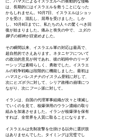
に、ハマスによるイスラエルへの衝動的な侵略
は、長期的にはイスラエルを救うことになった
かもしれません。10月7日、イスラエルはショッ
クを受け、混乱し、屈辱を受けました。しか
し、10月8日までに、私たちの人々の驚くべき回
復が始まりました。痛みと喪失の中で、 
ユダの
獅子の精神が目覚めました
。 
その瞬間以来、イスラエル軍の対応は最高で、
超自然的でさえあります。ネタニヤフについて
の政治的意見が何であれ、彼の戦時中のリーダ
ーシップは素晴らしく、勇敢でした。イスラエ
ルの戦争戦略は段階的に機能しました。最初は
ハマス
と
パレスチナのイスラム聖戦に対して
、
次に
ヒズボラ
に対して、シリア政権の崩壊につ
ながり、次に
フーシ
派に対して。
イランは、自国の代理軍事組織が次々と壊滅し
ていくのを見て、核爆弾用のウラン濃縮の取り
組みを加速させました。イランが核爆弾を保有
すれば、全世界を人質に取ることになります。 
イスラエルは先制攻撃を仕掛ける以外に選択肢
はありませんでした。タイミングは完璧でし