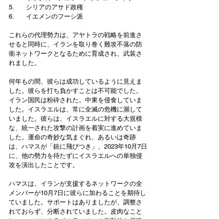
5.      シリアのアサド政権
6.      イエメンのフーシ派
これらの代理勢力は、アヤトラの戦略を前進さ
せると同時に、イランを取り巻く難攻不落の防
衛ネットワークとなるために育成され、武装さ
れました。 
何年もの間、彼らは成功しているように見えま
した。彼らを打ち負かすことは不可能でした。
イラン国民は粉砕された。中東を侵食していま
した。イスラエルは、常に全滅の危機に瀕して
いました。彼らは、イスラエルに対する大規模
な、統一された攻撃の計画を着実に進めていま
した。運命の奇妙な気まぐれ、あるいは奇跡
は、ハマスが「銃に飛びつき」、2023年10月7日
に、他の勢力を待たずにイスラエルへの単独侵
攻を演出したことです。 
ハマスは、イランが支援するネットワークの全
メンバーが10月7日に彼らに加わることを期待し
ていました。サポートはありましたが、調整さ
れておらず、分断されていました。皮肉なこと