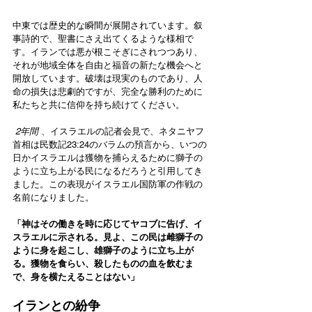
中東では歴史的な瞬間が展開されています。叙
事詩的で、聖書にさえ出てくるような様相で
す。イランでは悪が根こそぎにされつつあり、
それが地域全体を自由と福音の新たな機会へと
開放しています。破壊は現実のものであり、人
命の損失は悲劇的ですが、完全な勝利のために
私たちと共に信仰を持ち続けてください。 
2年間
 、イスラエルの記者会見で、ネタニヤフ
首相は民数記23:24のバラムの預言から、いつの
日かイスラエルは獲物を捕らえるために獅子の
ように立ち上がる民になるだろうと引用してき
ました。この表現がイスラエル国防軍の作戦の
名前になりました。 
「神はその働きを時に応じてヤコブに告げ、イ
スラエルに示される。見よ、この民は雌獅子の
ように身を起こし、雄獅子のように立ち上が
る。獲物を食らい、殺したものの血を飲むま
で、身を横たえることはない」
イランとの紛争