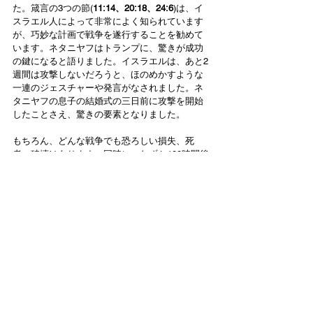
た。箴言の3つの節(
11:14、20:18、24:6
)は、イ
スラエル人によって非常によく知られています
が、巧妙な計画で戦争を遂行することを勧めて
います。ネタニヤフはトランプに、驚きが成功
の鍵になると語りました。イスラエルは、あと2
週間は攻撃しないだろうと、ほのめかすような
一連のジェスチャーや発言がなされました。ネ
タニヤフの息子の結婚式の三日前に攻撃を開始
したことさえ、驚きの要素となりました。 
もちろん、どんな戦争でも恐ろしい損失、死
者、破壊はあります。同時に、わずか100時間後
には、イスラエルの作戦の成功は、すでにすべ
ての想像をはるかに超えていました。これは、
史上最大の単一軍事作戦として歴史に残るかも
しれない。 
ほとんどすべてのイスラエル国民は、我々の傲
慢さ(
大胆
さ)にもかかわらず、これは誰の能力を
も超えていると言っています。それは神の奇跡
的な手であり、神の契約の民を守るために（神
は）介入します。私たちは聖書の預言が目の前
で成就するのを見ています。
危険と破壊の中