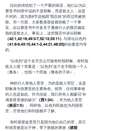
    拉比的传统犯了一个严重的错误，他们认为以
赛亚书53章中说的不是耶稣，而是犹太人；这是
不对的，因为第8节说祂因“我百姓”的罪过而被剪
除。另一方面，大多数基督徒都忽略了一个事
实，在以赛亚书中许多关于遭难仆人的预言确实
指的是犹太人。事实上，这些预言中讲论耶稣
（42:1,42:19,49:3-7,52:13,53:11）
与讲论以色列
（41:8-9,43:10,44:1-2,44:21,48:20)
的份量是均等
的。
    “以色列”这个名字怎么可能有时指耶稣，有时指
犹太人呢？答案是：“以色列”这个名字既指一个人
（雅各），也指一个民族（雅各的子孙）。
    神的仆人替他人受苦，为的是赎人罪愆，这是
耶稣身为弥赛亚的主要角色。然而，任何事奉祂
的人也是如此。作为信徒，我们所有人都蒙召“补
满基督患难的缺欠”
（西1:24）
，并为他人受苦
（林后1:5）
。同样地，以色列民族也为列国受
苦，尽管他们和列国都不了解。
    有时基督徒受苦只是因为他们自己的罪，其它
时候苦难是出于神，带下救赎的果效
（彼前