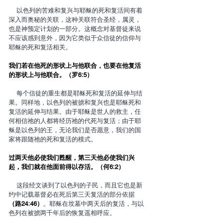
    以色列的苦难和复兴与耶稣的死和复活间有着
深入而奥秘的关联，这种关联符合圣经，属灵，
也是神预定计划的一部分。这概念对基督徒来说
不应该感到意外，因为它类似于众信徒的信仰与
耶稣的死和复活相关。
我们若在他死的形状上与他联合，也要在他复活
的形状上与他联合。（罗6:5）
    每个信徒的重生都是耶稣死和复活的延伸与结
果。同样地，以色列的被掳和复兴也是耶稣死和
复活的延伸与结果。由于耶稣是世人的救主，任
何相信祂的人都将经历祂的代死与复活；由于耶
稣是以色列的王，无论我们是否愿意，我们的国
家将跟随祂的死和复活的模式。
过两天他必使我们甦醒，第三天他必使我们兴
起，我们就在他面前得以存活。（何6:2）
    这段经文谈到了以色列的子民，而且它也是新
约中记载基督必在死后第三天复活的部分依据
（路24:46）
。耶稣在坟墓中两天后的复活，与以
色列在被掳两千年后的恢复遥相呼应。