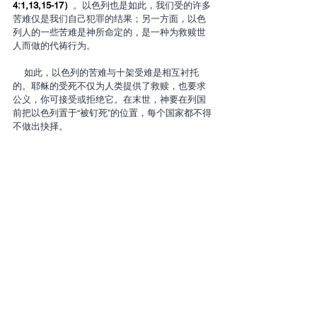
4:1,13,15-17）
。以色列也是如此，我们受的许多
苦难仅是我们自己犯罪的结果；另一方面，以色
列人的一些苦难是神所命定的，是一种为救赎世
人而做的代祷行为。
    如此，以色列的苦难与十架受难是相互衬托
的。耶稣的受死不仅为人类提供了救赎，也要求
公义，你可接受或拒绝它。在末世，神要在列国
前把以色列置于“被钉死”的位置，每个国家都不得
不做出抉择。
    世上列国将联合起来攻击以色列，他们或将加
入战争，或保持中立，或支持以色列。这将是各
国从神领受特别的恩典，或受严厉审判的机会。
    钉十字架是每个个人的分水岭，在末世攻击以
色列的战争也同样是每个国家的分水岭 —— 要不
就选择与神的约共立，要不就与它对峙。列国整
体将无法通过这个考验，然而在每个国家中，总
有余民会选择持守忠诚。
简体中文 (Simplified)