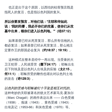
    也正是出于这个原因，以西结的枯骨预言既是
指死人的复活，也是指以色列国的复兴。
所以你要发预言，对他们说：“主耶和华如此
说：‘我的民哪，我必开你们的坟墓，使你们从坟
墓中出来，领你们进入以色列地。’”（结37:12）
    如果基督已经从死里复活，那么所有信祂的人
都必复活；如果基督已经从死里复活，那么祂注
定要作王的那国必会复兴
（约18:37；19:19）
。
    这种模式在整本圣经中一再出现。当受膏的大
卫王犯罪，人民就受苦
（撒下24:17）
；耶稣出生
后下到埃及是以色列人出埃及的应验
（太2:15，
何11:1）
；耶稣所受的鞭伤也堪比对以色列土地
的攻击
（诗129:3）
。
以色列的苦难与耶稣被钉十字架是相互衬托的
。
这种奇妙的关联被著名的犹太艺术家马克·夏加尔
（Marc Chagall）的画作表达出来 —— 白色受难
（1938）、痴迷（1943）、黄色受难（1943）、
出埃及记（1953-66）和灰色受难（1970）等。